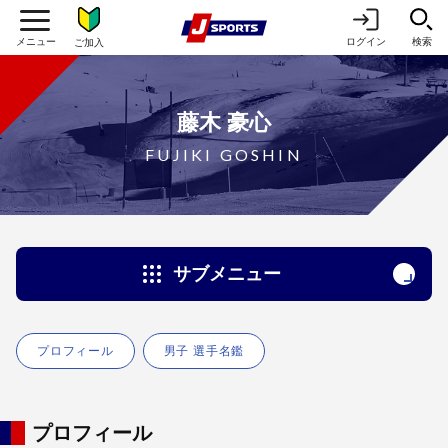
ログイン
検索
ご加入
藤木 豪心
FUJIKI GOSHIN
サブメニュー
プロフィール
男子 選手名鑑
プロフィール