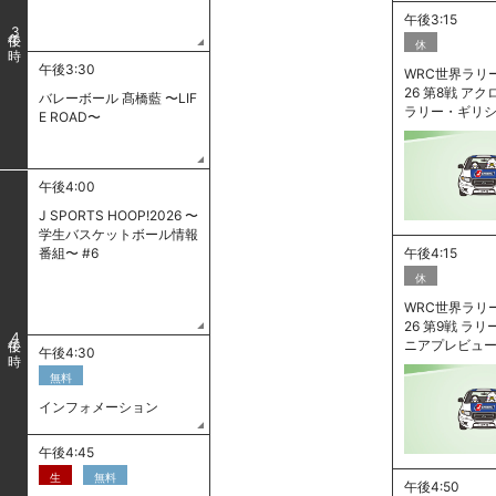
午後3:15
3
休
午後3:30
WRC世界ラリー
26 第8戦 ア
バレーボール 髙橋藍 〜LIF
ラリー・ギリ
E ROAD〜
午後4:00
J SPORTS HOOP!2026 〜
学生バスケットボール情報
番組〜 #6
午後4:15
休
WRC世界ラリー
26 第9戦 ラ
4
ニアプレビュ
午後4:30
無料
インフォメーション
午後4:45
生
無料
午後4:50