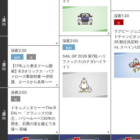
ェイ
深夜1:20
1
生
ラグビー ジュ
ドチャンピオン
深夜2:00
26 順位決定戦-
vs. スペインU2
無料
深夜2:30
SAIL GP 2026 第7戦 ハリ
無料
休
ファックス(カナダ)ハイラ
2
【17年ぶり東京ドーム開
イト
催】8.3オリックス・バフ
ァローズ事前特番 〜岸田
護、エースから名将へ〜
深夜3:00
休
ドキュメンタリー 〜The R
3
EAL〜 「クラシックの女
王」パリ〜ルーベ130年の
歴史、石畳の道を越えて永
遠へ 前編