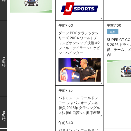
午前7:00
午前7:00
無料
ダーツ PDCクラシックシ
リーズ 2004 ワールドチ
SUPER GT CO
ャンピオンシップ 決勝 #2
S 2026 ドラ
フィル・テイラー vs. ケビ
督、チーム、
ン・ペインター
合!
7
午前7:25
バドミントン ワールドツ
アー ジャパンオープン名
勝負 2015年 女子シングル
ス決勝山口茜 vs. 奥原希望
8
午前8:40
バドミントン ワールドツ