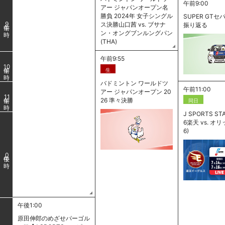
午前9:00
アー ジャパンオープン名
勝負 2024年 女子シングル
SUPER GT
ス決勝山口茜 vs. ブサナ
9
振り返る
ン・オングブンルングパン
(THA)
午前9:55
10
生
バドミントン ワールドツ
午前11:00
アー ジャパンオープン 20
11
26 準々決勝
同日
J SPORTS ST
6楽天 vs. オリ
6)
0
午後1:00
原田伸郎のめざせパーゴル