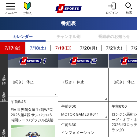
ログイン
検索
ご加入
番組表
カレンダー
チャンネル別
番組表のお知らせ
7/
17
(金)
7/
18
(土)
7/
19
(日)
7/
20
(月)
7/
21
(火)
7/
4
（続き） 休止
（続き） 休止
（続き） 休止
5
午前5:45
午前6:00
午前6:00
FIA 世界耐久選手権(WEC)
MOTOR GAMES #641
ロンジン馬術シ
2026 第4戦 サンパウロ6
ーグ・オブ・
時間レース(ブラジル)決勝
午前6:30
2026 #3ロッ
ランダ)
6
インフォメーション