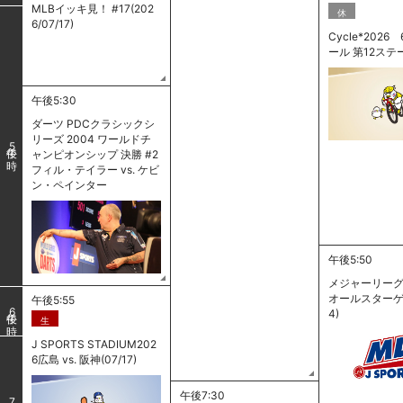
MLBイッキ見！ #17(202
休
6/07/17)
Cycle*2026 
ール 第12ステ
午後5:30
ダーツ PDCクラシックシ
リーズ 2004 ワールドチ
5
ャンピオンシップ 決勝 #2
フィル・テイラー vs. ケビ
ン・ペインター
午後5:50
メジャーリーグ
オールスターゲー
午後5:55
6
4)
生
J SPORTS STADIUM202
6広島 vs. 阪神(07/17)
午後7:30
7