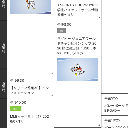
J SPORTS HOOP!2026 〜
学生バスケットボール情報
番組〜 #6
午後8:00
休
ラグビー ジュニアワール
ドチャンピオンシップ 20
8
26 順位決定戦-1U20日本
vs. U20アメリカ
午後9:30
9
【リリーフ番組30】イン
フォメーション
午後9:55
午後10:00
バレーボール 髙
同日
E ROAD〜
MLBイッキ見！ #17(202
午後10:25
6/07/17)
ダーツ PDC