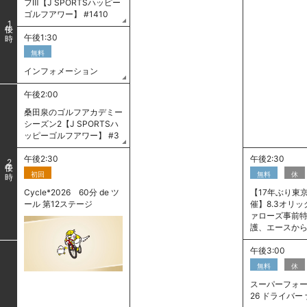
フⅢ【J SPORTSハッピー
ゴルフアワー】 #1410
1
午後1:30
無料
インフォメーション
午後2:00
桑田泉のゴルフアカデミー
シーズン2【J SPORTSハ
ッピーゴルフアワー】 #3
午後2:30
午後2:30
2
初回
無料
休
Cycle*2026 60分 de ツ
【17年ぶり東
ール 第12ステージ
催】8.3オリ
ァローズ事前特
護、エースか
午後3:00
無料
休
スーパーフォー
26 ドライバー