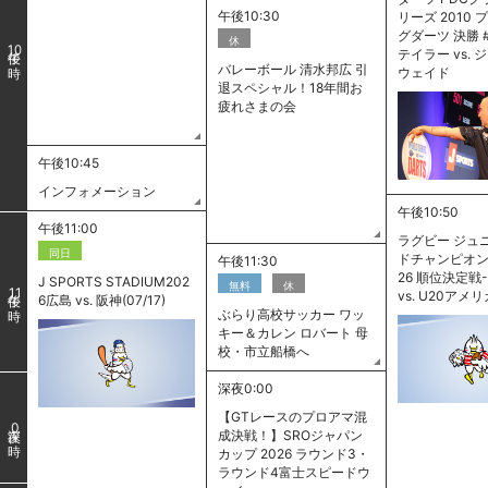
午後10:30
リーズ 2010
グダーツ 決勝 
休
10
テイラー vs.
バレーボール 清水邦広 引
ウェイド
退スペシャル！18年間お
疲れさまの会
午後10:45
インフォメーション
午後10:50
午後11:00
ラグビー ジュ
同日
ドチャンピオン
午後11:30
26 順位決定戦-
J SPORTS STADIUM202
無料
休
11
vs. U20アメリ
6広島 vs. 阪神(07/17)
ぶらり高校サッカー ワッ
キー＆カレン ロバート 母
校・市立船橋へ
深夜0:00
【GTレースのプロアマ混
0
成決戦！】SROジャパン
カップ 2026 ラウンド3・
ラウンド4富士スピードウ