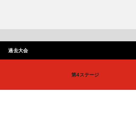
J SPORTS 4番組
LINE連携について
スキー
バドミントン
ピックアップ
ー
広告お問い合せ
オンデマンドをテレビに映すには
過去大会
空手
S/Jリーグ
モーグル
フィギュアスケート学生大会
高校バスケ ウインターカップ2025
ヨーロッパチャンピオンズリーグ
フォーミュラE
ワンデーレース
Jユースカップ
海外ラグビー （グレイテスト・ライバルリ
横浜DeNAベイスターズ
ー・ツアー 2026 〜オールブラックス 南アフ
WC）
プ
フリーライドワールドツアー
ISU選手権大会
高校バレー インターハイ
デイトナ24時間レース
シクロクロス
和倉ユースサッカー大会
大学野球
第4ステージ
リカ遠征〜）
GTV 〜SUPER GT トークバラエティ〜
高校野球
高校ラグビー
ス
セブンズ