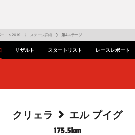
一覧
番組表のお知らせ
プレゼント
サイクル
モーター
バレー
バスケット
フィギュアス
ロードレース
スポーツ
ボール
ボール
ケート
ガジン
J SPORTSオフィシャルキャラクタ
・ライブ配信サービス
サイクルビレッジ
ーニャ2019
ステージ詳細
第4ステージ
細
リザルト
スタートリスト
レースレポート
ゴルフアワー
会人バドミントン選手権
キー技術選手権大会
ップ
 インターハイ
Vリーグ 女子
フォーミュラ
・イタリア
ー インターハイ
ンズチャンピオンシップ
カープ
ヨットレース
熊本マスターズ
アルペンスキー
飯塚杯
Bリーグ
アジアチャンピオンズリーグ
WEC
ブエルタ・ア・エスパーニャ
Foot!超高校サッカー通信
ラグビー わんだほー！
中日ドラゴンズ
ュ
キングサーキット
ック複合
部屋
TS HOOP!～学生バスケ番組～
 オールスターゲームズ
バイク
レース
ゴールデンイーグルス
学生スポーツ
BWFワールドツアー
全日本アルペン
アイスショー
プレシーズンマッチ
FIM世界耐久ロードレース選手権（E
自転車情報番組
FIFA ビーチサッカー ワールドカッ
社会人野球（都市対抗野球大会）
生大会
スケート
代表
AMES
キ見！
SNOWTV
女子日本代表
SROジャパンカップ
侍ジャパン
春季交流大会
リーグワン
間レース
スパ・フランコルシャン24時間レー
リーグ戦
関西大学リーグ
>
クリェラ
エル プイグ
175.5km