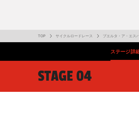
番組表
J SPORTS創立30周年特集ページ
Ch別番組
お知らせ
サッカー
野球
ラグビー
フットサル
SNSアカウント一覧
メールマ
サイクル広告お問い合わせ
簡易中継
ピックアップ
スキー
バドミントン
バレーボール
サッカー・フットサル
ラグビー
野球
バスケットボール
モータースポーツ
フィギュアスケート
サイクルロードレース
TOP
サイクルロードレース
ブエルタ・ア・エスパ
ステージ
詳
ドキュメンタリー
ジャパンオープン
ミラノ・コルティナ2026パラリンピック
サマーカップ
大学バスケ オータムリーグ
大同生命SVリーグ 男子
SUPER GT（スーパーGT）
ツール・ド・フランス
高円宮杯 JFA サッカープレミアリーグ
日本代表
MLB中継（メジャーリーグベースボール）
ハッピー
全日本社
全日本ス
アクアカ
高校バスケ
大同生命S
スーパー
ジロ・デ
高校サッカ
ネーショ
広島東洋
STAGE 04
フィットネス・ボディビル
全日本実業団バドミントン選手権
スキージャンプ
町田樹のスポーツアカデミア
バスケ スプリングマッチ 2026
まるっとバレーボール
WRC
ステージレース
U-16インターナショナルドリームカップ
オリックス・バファローズ
スカッシ
日本ラン
ノルディ
KENJIの
J SPOR
SVリーグ
スーパー
日本開催
FIFA
東北楽天
スノーボード
全米フィギュアスケート選手権
大学バレー
ダカールラリー
ガンバレ日本プロ野球!?
スキー学
スピード
男子日本
MOTOR G
MLBイッ
大学ラグビー（菅平合宿）
関東大学
ニュルブルクリンク24時間耐久レース
NPBジュニアトーナメント KONAMI CUP
富士24時
関東大学対抗戦
関東大学
2025