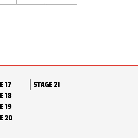
E 17
STAGE 21
E 18
E 19
E 20