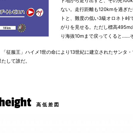
ト地から走り出すと、その先100
ない。走行距離も120kmを過ぎ
トと、難度の低い3級オロネト峠
がりを見せる。ただし標高495m
り海抜10mまで戻ってくると……
「征服王」ハイメ1世の命により13世紀に建立されたサンタ・
果たして誰だ。
 height
高低差図