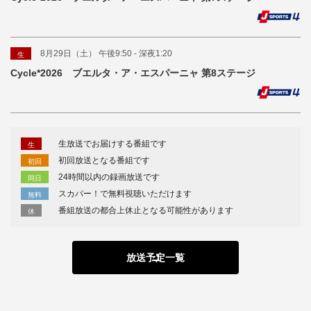
8月29日（土） 午後9:50 - 深夜1:20
生
Cycle*2026 ブエルタ・ア・エスパーニャ 第8ステージ
生放送でお届けする番組です
生
初回放送となる番組です
初回
24時間以内の録画放送です
同日
スカパー！で無料視聴いただけます
無料
番組放送の都合上休止となる可能性があります
休
放送予定一覧