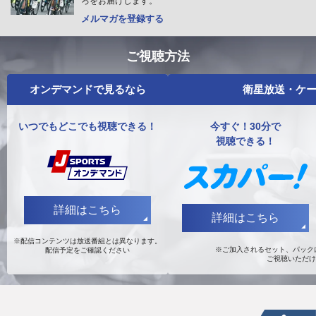
ろをお届けします。
メルマガを登録する
ご視聴方法
オンデマンドで見るなら
衛星放送・ケー
いつでもどこでも視聴できる！
今すぐ！30分で
視聴できる！
詳細はこちら
詳細はこちら
※配信コンテンツは放送番組とは異なります。
※ご加入されるセット、パックに
配信予定をご確認ください
ご視聴いただけ