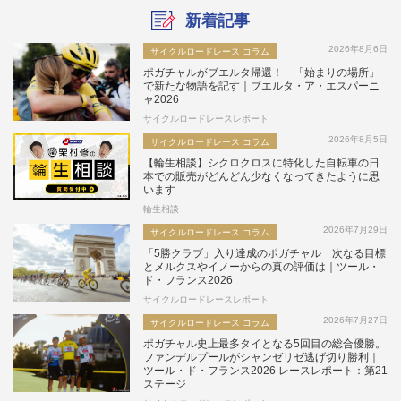
新着記事
2026年8月6日
サイクルロードレース コラム
ポガチャルがブエルタ帰還！ 「始まりの場所」
で新たな物語を記す｜ブエルタ・ア・エスパーニ
ャ2026
サイクルロードレースレポート
2026年8月5日
サイクルロードレース コラム
【輪生相談】シクロクロスに特化した自転車の日
本での販売がどんどん少なくなってきたように思
います
輪生相談
2026年7月29日
サイクルロードレース コラム
「5勝クラブ」入り達成のポガチャル 次なる目標
とメルクスやイノーからの真の評価は｜ツール・
ド・フランス2026
サイクルロードレースレポート
2026年7月27日
サイクルロードレース コラム
ポガチャル史上最多タイとなる5回目の総合優勝。
ファンデルプールがシャンゼリゼ逃げ切り勝利｜
ツール・ド・フランス2026 レースレポート：第21
ステージ