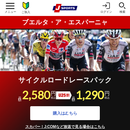
ログイン
検索
ご加入
ブエルタ・ア・エスパーニャ
サイクルロードレースパック
2,580
1,290
円
円
U25割引
月額
月額
税込
税込
購入はこちら
スカパー！J:COMなど放送で見る場合はこちら