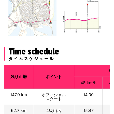
Time schedule
タイムスケジュール
現
残り距離
ポイント
48 km/h
46
147.0 km
オフィシャル
14:00
1
スタート
62.7 km
4級山岳
15:47