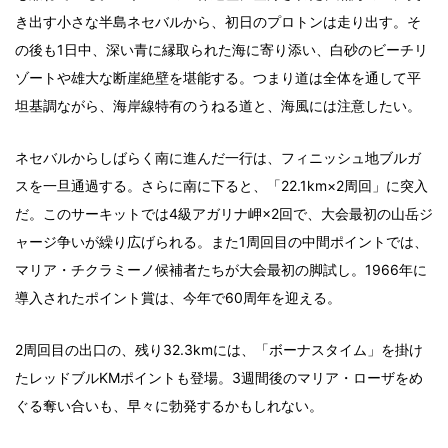
き出す小さな半島ネセバルから、初日のプロトンは走り出す。そ
の後も1日中、深い青に縁取られた海に寄り添い、白砂のビーチリ
ゾートや雄大な断崖絶壁を堪能する。つまり道は全体を通して平
坦基調ながら、海岸線特有のうねる道と、海風には注意したい。
ネセバルからしばらく南に進んだ一行は、フィニッシュ地ブルガ
スを一旦通過する。さらに南に下ると、「22.1km×2周回」に突入
だ。このサーキットでは4級アガリナ岬×2回で、大会最初の山岳ジ
ャージ争いが繰り広げられる。また1周回目の中間ポイントでは、
マリア・チクラミーノ候補者たちが大会最初の脚試し。1966年に
導入されたポイント賞は、今年で60周年を迎える。
2周回目の出口の、残り32.3kmには、「ボーナスタイム」を掛け
たレッドブルKMポイントも登場。3週間後のマリア・ローザをめ
ぐる奪い合いも、早々に勃発するかもしれない。