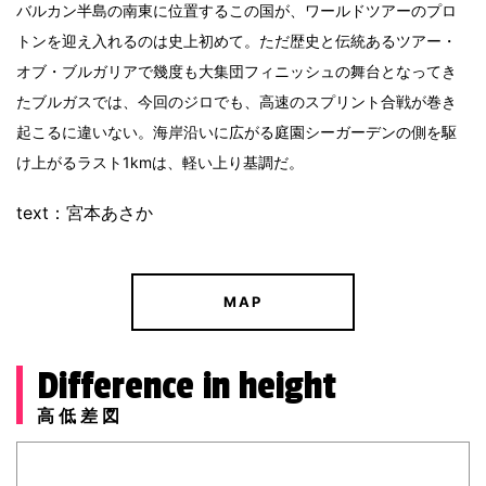
バルカン半島の南東に位置するこの国が、ワールドツアーのプロ
トンを迎え入れるのは史上初めて。ただ歴史と伝統あるツアー・
オブ・ブルガリアで幾度も大集団フィニッシュの舞台となってき
たブルガスでは、今回のジロでも、高速のスプリント合戦が巻き
起こるに違いない。海岸沿いに広がる庭園シーガーデンの側を駆
け上がるラスト1kmは、軽い上り基調だ。
text：宮本あさか
MAP
Difference in height
高低差図