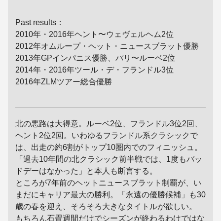
Past results：
2010年・2016年ヘント〜ウェヴェルヘム2位
2012年オムループ・ヘット・ニュースブラット優勝
2013年GPインパニス優勝、パリ〜ルーベ2位
2014年・2016年ツール・デ・フランドル3位
2016年ZLMツアー総合優勝
北の悪路は大得意。ルーベ2位、フランドル3位2回、
ヘント2位2回。いわゆるフランドル系クラシックで
は、出走の約6割がトップ10圏内でのフィニッシュ。
「過去10年間の北クラシック前半戦では、1度もバッ
ドデーはなかった」と本人も断言する。
ところが7年前のヘットニュースブラット制覇が、い
まだにキャリア最大の勝利。「永遠の優勝候補」も30
歳の春を迎え、そろそろ大きなタイトルが欲しい。
もちろん石畳週間だけでシーズンが終わるわけではな