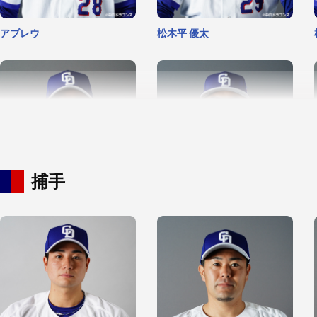
アブレウ
松木平 優太
捕手
福 敬登
福田 幸之介