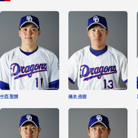
中西 聖輝
橋本 侑樹