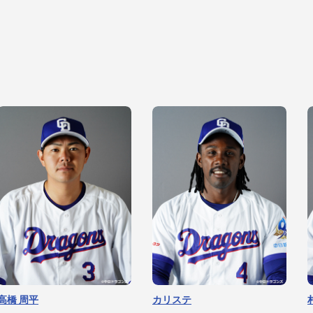
森 博人
有馬 惠叶
松山 晋也
メヒア
高橋 周平
カリステ