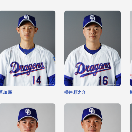
草加 勝
櫻井 頼之介