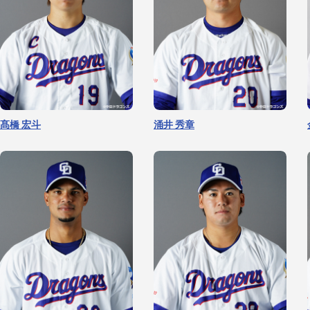
髙橋 宏斗
涌井 秀章