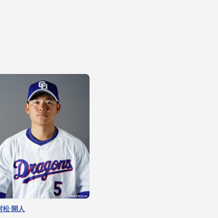
牧野 憲伸
マラー
村松 開人