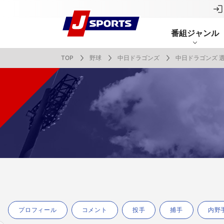
番組ジャンル
TOP
野球
中日ドラゴンズ
中日ドラゴンズ 
番組表
J SPORTS創立30周年特集ページ
Ch別番組
お知らせ
サッカー
野球
ラグビー
フットサル
SNSアカウント一覧
メールマ
サイクル広告お問い合わせ
簡易中継
ピックアップ
スキー
バドミントン
バレーボール
サッカー・フットサル
ラグビー
野球
バスケットボール
モータースポーツ
フィギュアスケート
サイクルロードレース
ドキュメンタリー
ジャパンオープン
ミラノ・コルティナ2026パラリンピック
サマーカップ
大学バスケ オータムリーグ
大同生命SVリーグ 男子
SUPER GT（スーパーGT）
ツール・ド・フランス
高円宮杯 JFA サッカープレミアリーグ
日本代表
MLB中継（メジャーリーグベースボール）
ハッピー
全日本社
全日本ス
アクアカ
高校バスケ
大同生命S
スーパー
ジロ・デ
高校サッカ
ネーショ
広島東洋
フィットネス・ボディビル
全日本実業団バドミントン選手権
スキージャンプ
町田樹のスポーツアカデミア
バスケ スプリングマッチ 2026
まるっとバレーボール
WRC
ステージレース
U-16インターナショナルドリームカップ
オリックス・バファローズ
スカッシ
日本ラン
ノルディ
KENJIの
J SPOR
SVリーグ
スーパー
日本開催
FIFA
東北楽天
スノーボード
全米フィギュアスケート選手権
大学バレー
ダカールラリー
ガンバレ日本プロ野球!?
スキー学
スピード
男子日本
MOTOR G
MLBイッ
大学ラグビー（菅平合宿）
関東大学
ニュルブルクリンク24時間耐久レース
NPBジュニアトーナメント KONAMI CUP
富士24時
関東大学対抗戦
関東大学
プロフィール
コメント
投手
捕手
内野
2025