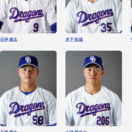
石伊 雄太
木下 拓哉
吉田 聖弥
清水 達也