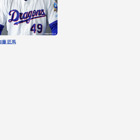
加藤 匠馬
藤嶋 健人