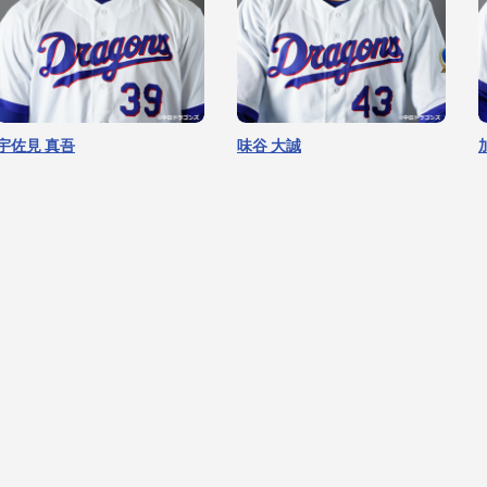
宇佐見 真吾
味谷 大誠
篠﨑 国忠
宮内 春輝