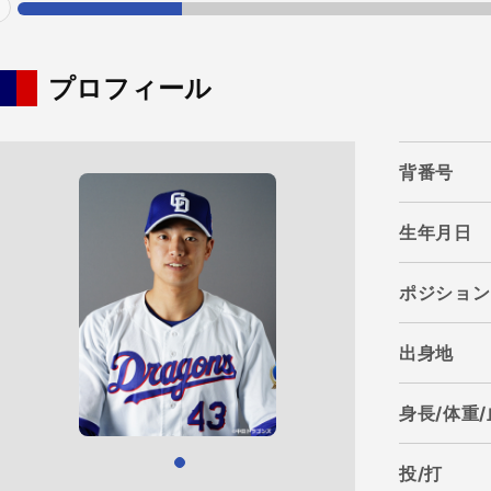
evious
プロフィール
背番号
生年月日
ポジション
出身地
身長/体重
投/打