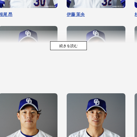
根尾 昂
伊藤 茉央
松葉 貴大
勝野 昌慶