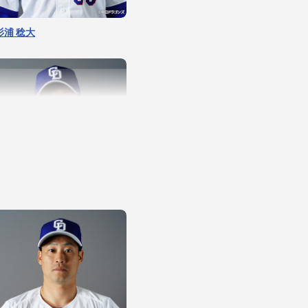
杉浦 稔大
梅野 雄吾