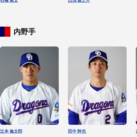
石橋 康太
山浅 龍之介
内野手
齋藤 綱記
高橋 幸佑
三浦 瑞樹
近藤 廉
辻本 倫太郎
田中 幹也