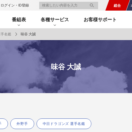
ログイン・ID登録
総合
番組表
各種サービス
お客様サポート
選手名鑑
味谷 大誠
一覧
番組表のお知らせ
プレゼント
サイクル
モーター
バレー
バスケット
フィギュアス
ロードレース
スポーツ
ボール
ボール
ケート
ガジン
J SPORTSオフィシャルキャラクタ
・ライブ配信サービス
サイクルビレッジ
味谷 大誠
ゴルフアワー
会人バドミントン選手権
キー技術選手権大会
ップ
 インターハイ
Vリーグ 女子
フォーミュラ
・イタリア
ー インターハイ
ンズチャンピオンシップ
カープ
ヨットレース
熊本マスターズ
アルペンスキー
飯塚杯
Bリーグ
アジアチャンピオンズリーグ
WEC
ブエルタ・ア・エスパーニャ
Foot!超高校サッカー通信
ラグビー わんだほー！
中日ドラゴンズ
ュ
キングサーキット
ック複合
部屋
TS HOOP!～学生バスケ番組～
 オールスターゲームズ
バイク
レース
ゴールデンイーグルス
学生スポーツ
BWFワールドツアー
全日本アルペン
アイスショー
プレシーズンマッチ
FIM世界耐久ロードレース選手権（E
自転車情報番組
FIFA ビーチサッカー ワールドカッ
社会人野球（都市対抗野球大会）
生大会
スケート
代表
AMES
キ見！
SNOWTV
女子日本代表
SROジャパンカップ
侍ジャパン
春季交流大会
リーグワン
間レース
スパ・フランコルシャン24時間レー
リーグ戦
関西大学リーグ
手
外野手
中日ドラゴンズ 選手名鑑