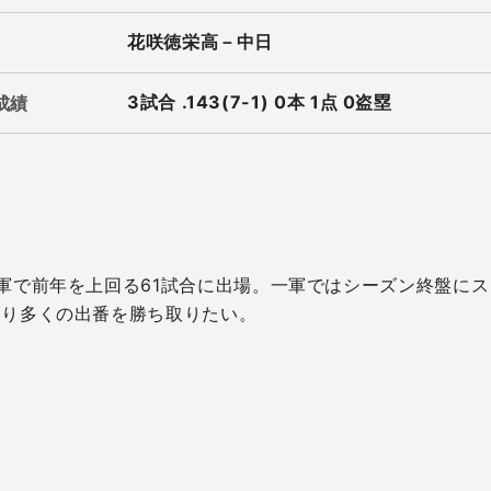
花咲徳栄高－中日
3試合 .143(7-​1) 0本 1点 0盗塁
成績
軍で前年を上回る61試合に出場。一軍ではシーズン終盤に
より多くの出番を勝ち取りたい。