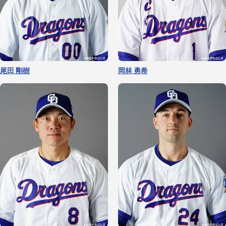
勝野 昌慶
梅野 雄吾
サノー
石川 昂弥
尾田 剛樹
岡林 勇希