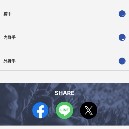
捕手
内野手
外野手
山本 泰寛
板山 祐太郎
川越 誠司
上林 誠知
藤嶋 健人
齋藤 綱記
SHARE