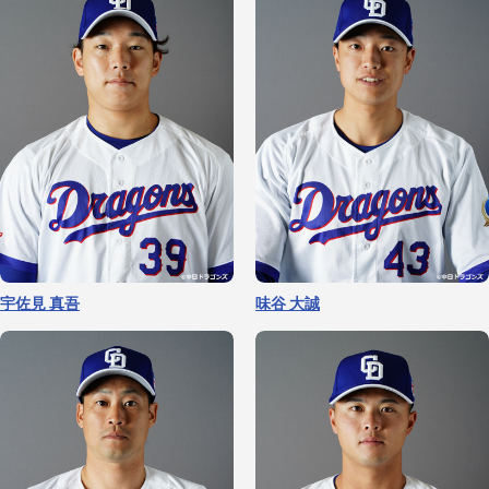
大野 雄大
仲地 礼亜
宇佐見 真吾
味谷 大誠