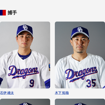
捕手
柳 裕也
髙橋 宏斗
涌井 秀章
金丸 夢斗
石伊 雄太
木下 拓哉