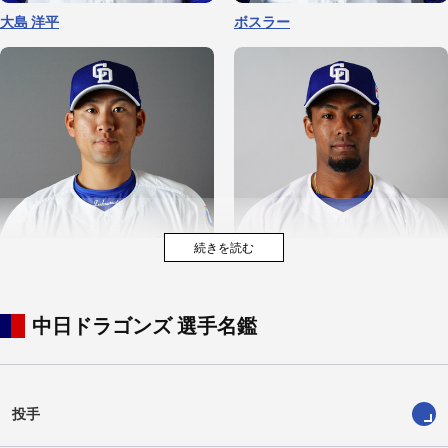
吉田 聖弥
清水 達也
森 駿太
土田 龍空
大島 洋平
ボスラー
中日ドラゴンズ 選手名鑑
篠﨑 国忠
阿部 寿樹
新保 茉良
福元 悠真
ブライト 健太
宮内 春輝
投手