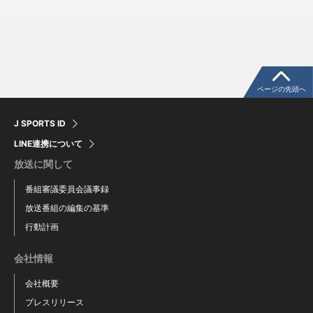
知野 直人
ロドリゲス
細川 成也
花田 旭
高橋 幸佑
森 博人
ページの先頭へ
J SPORTS ID
LINE連携について
放送に関して
番組審議委員会議事録
放送番組の編集の基準
行動計画
会社情報
会社概要
プレスリリース
樋口 正修
中村 奈一輝
鵜飼 航丞
能戸 輝夢
有馬 惠叶
牧野 憲伸