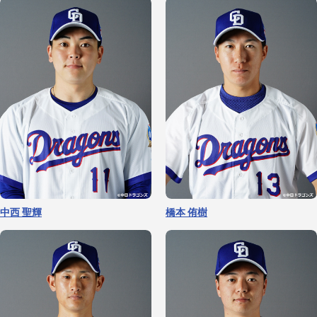
中西 聖輝
橋本 侑樹