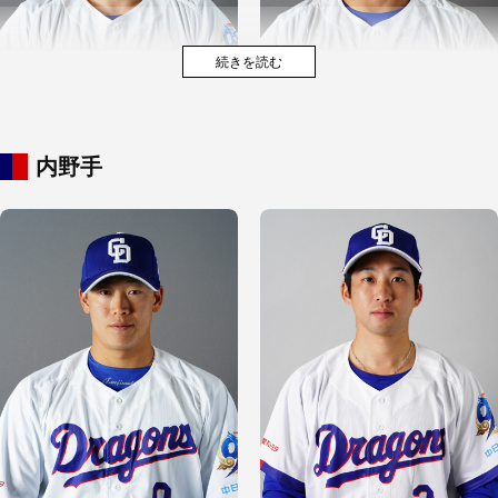
内野手
アブレウ
松木平 優太
加藤 匠馬
石橋 康太