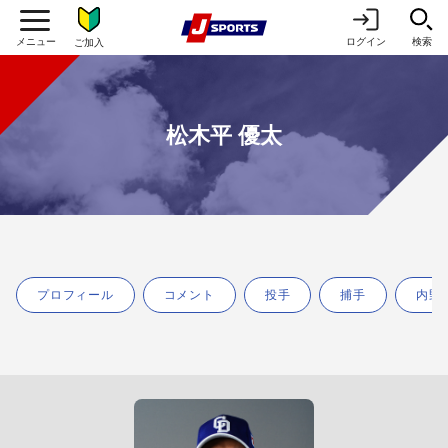
ログイン
検索
ご加入
松木平 優太
プロフィール
コメント
投手
捕手
内野