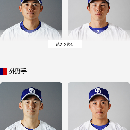
外野手
福田 幸之介
松葉 貴大
村松 開人
福永 裕基