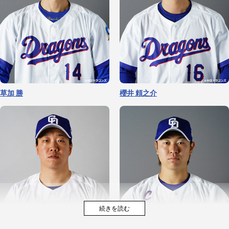
草加 勝
櫻井 頼之介