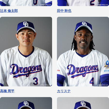
根尾 昂
伊藤 茉央
山浅 龍之介
辻本 倫太郎
田中 幹也
杉浦 稔大
福 敬登
高橋 周平
カリステ