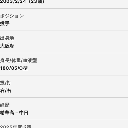
2003/2/24（23歳）
ポジション
投手
出身地
大阪府
身長/体重/血液型
180/85/O型
投/打
右/右
経歴
精華高－中日
2025年度成績