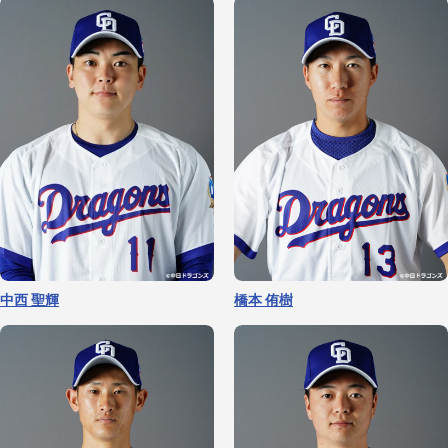
中西 聖輝
橋本 侑樹