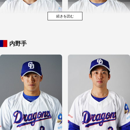
内野手
アブレウ
松木平 優太
加藤 匠馬
石橋 康太