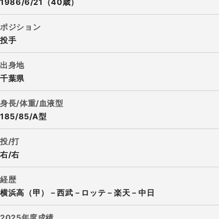
1986/6/21（40歳）
ポジション
投手
出身地
千葉県
身長/体重/血液型
185/85/A型
投/打
右/右
経歴
横浜高（甲）－西武－ロッテ－楽天－中日
2025年度成績