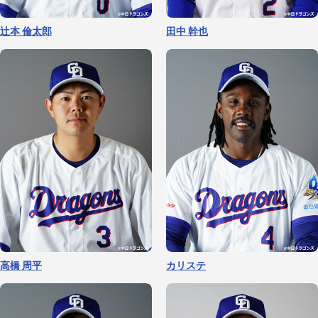
根尾 昂
伊藤 茉央
山浅 龍之介
辻本 倫太郎
田中 幹也
杉浦 稔大
福 敬登
高橋 周平
カリステ