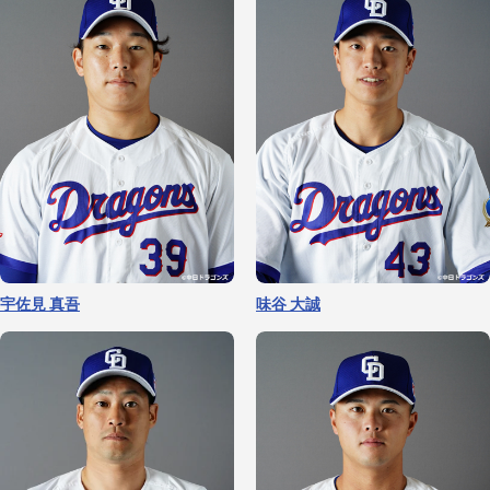
大野 雄大
仲地 礼亜
宇佐見 真吾
味谷 大誠