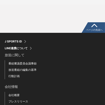
知野 直人
ロドリゲス
細川 成也
花田 旭
高橋 幸佑
森 博人
ページの先頭へ
J SPORTS ID
LINE連携について
放送に関して
番組審議委員会議事録
放送番組の編集の基準
行動計画
会社情報
会社概要
プレスリリース
樋口 正修
中村 奈一輝
鵜飼 航丞
能戸 輝夢
有馬 惠叶
牧野 憲伸