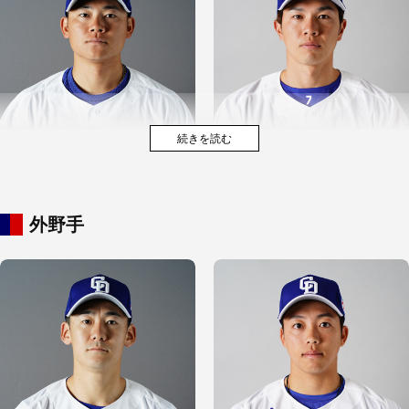
外野手
福田 幸之介
松葉 貴大
村松 開人
福永 裕基