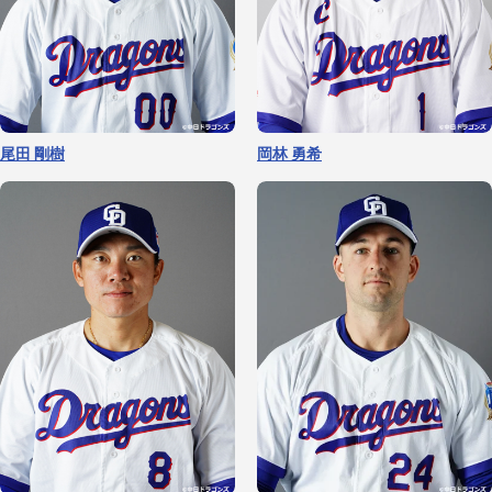
勝野 昌慶
梅野 雄吾
サノー
石川 昂弥
尾田 剛樹
岡林 勇希