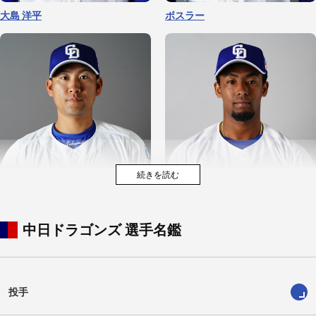
吉田 聖弥
清水 達也
森 駿太
土田 龍空
大島 洋平
ボスラー
中日ドラゴンズ 選手名鑑
篠﨑 国忠
阿部 寿樹
新保 茉良
福元 悠真
ブライト 健太
宮内 春輝
投手