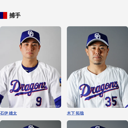
捕手
柳 裕也
髙橋 宏斗
涌井 秀章
金丸 夢斗
石伊 雄太
木下 拓哉