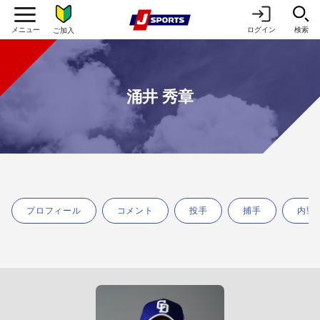
ログイン
検索
ご加入
涌井 秀章
プロフィール
コメント
投手
捕手
内野