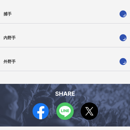
捕手
内野手
外野手
山本 泰寛
板山 祐太郎
川越 誠司
上林 誠知
藤嶋 健人
齋藤 綱記
SHARE