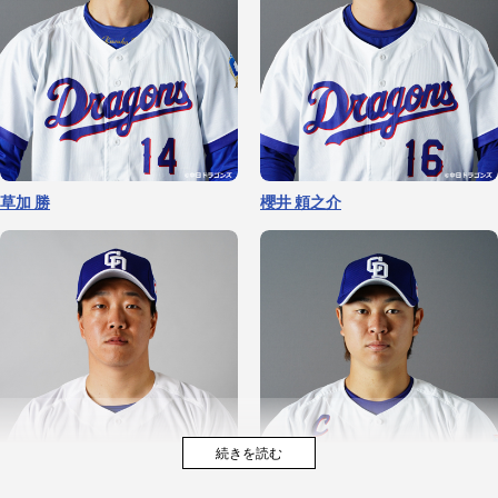
草加 勝
櫻井 頼之介