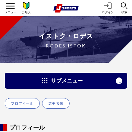
ログイン
検索
ご加入
イストク・ロデス
RODES ISTOK
サブメニュー
プロフィール
選手名鑑
プロフィール