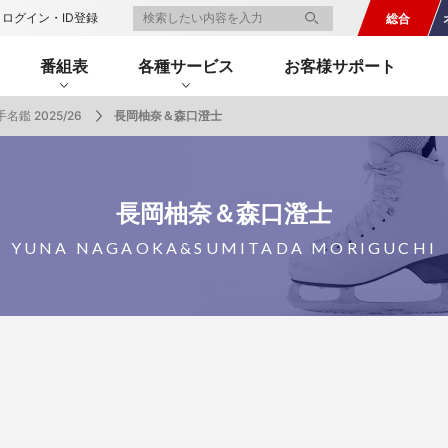
ログイン・ID登録
総合
番組表
各種サービス
お客様サポート
名鑑 2025/26
長岡柚奈＆森口澄士
一覧
番組表のお知らせ
プレゼント
サイクル
モーター
バレー
バスケット
フィギュアス
ロードレース
スポーツ
ボール
ボール
ケート
ガジン
J SPORTSオフィシャルキャラクタ
長岡柚奈＆森口澄士
・ライブ配信サービス
サイクルビレッジ
YUNA NAGAOKA&SUMITADA MORIGUCHI
ゴルフアワー
会人バドミントン選手権
キー技術選手権大会
ップ
 新人インカレ
Vリーグ 女子
フォーミュラ
・イタリア
ー インターハイ
ンズチャンピオンシップ
カープ
ヨットレース
熊本マスターズ
アルペンスキー
飯塚杯
Bリーグ
アジアチャンピオンズリーグ
WEC
ブエルタ・ア・エスパーニャ
Foot!超高校サッカー通信
ラグビー わんだほー！
中日ドラゴンズ
ュ
キングサーキット
ック複合
部屋
TS HOOP!～学生バスケ番組～
 オールスターゲームズ
バイク
レース
ゴールデンイーグルス
学生スポーツ
BWFワールドツアー
全日本アルペン
アイスショー
プレシーズンマッチ
FIM世界耐久ロードレース選手権（E
自転車情報番組
FIFA ビーチサッカー ワールドカッ
社会人野球（都市対抗野球大会）
生大会
スケート
代表
AMES
キ見！
SNOWTV
女子日本代表
SROジャパンカップ
侍ジャパン
春季交流大会
リーグワン
間レース
スパ・フランコルシャン24時間レー
リーグ戦
関西大学リーグ