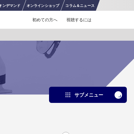
オンデ
マンド
オンライン
ショップ
コラム＆
ニュース
初めての方へ
視聴するには
J SPORTS 4番組
LINE連携について
スキー
バドミントン
ピックアップ
ー
広告お問い合せ
オンデマンドをテレビに映すには
空手
S/Jリーグ
モーグル
フィギュアスケート学生大会
高校バスケ ウインターカップ2025
ヨーロッパチャンピオンズリーグ
フォーミュラE
ワンデーレース
Jユースカップ
海外ラグビー （グレイテスト・ライバルリ
横浜DeNAベイスターズ
サブメニュー
ー・ツアー 2026 〜オールブラックス 南アフ
WC）
プ
フリーライドワールドツアー
ISU選手権大会
高校バレー インターハイ
デイトナ24時間レース
シクロクロス
和倉ユースサッカー大会
大学野球
リカ遠征〜）
GTV 〜SUPER GT トークバラエティ〜
高校野球
高校ラグビー
ス
セブンズ