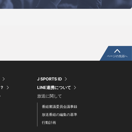
ページの先頭へ
J SPORTS ID
は？
LINE連携について
放送に関して
番組審議委員会議事録
放送番組の編集の基準
行動計画