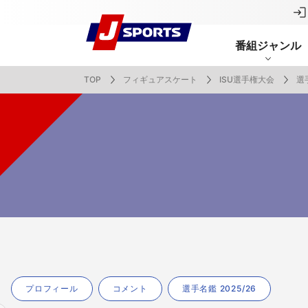
番組ジャンル
TOP
フィギュアスケート
ISU選手権大会
選手
番組表
J SPORTS創立30周年特集ページ
Ch別番組
お知らせ
サッカー
野球
ラグビー
フットサル
SNSアカウント一覧
メールマ
サイクル広告お問い合わせ
簡易中継
ピックアップ
スキー
バドミントン
バレーボール
サッカー・フットサル
ラグビー
野球
バスケットボール
モータースポーツ
フィギュアスケート
サイクルロードレース
ドキュメンタリー
ジャパンオープン
ミラノ・コルティナ2026パラリンピック
サマーカップ
高校バスケ インターハイ
大同生命SVリーグ 男子
SUPER GT（スーパーGT）
ツール・ド・フランス
高円宮杯 JFA サッカープレミアリーグ
日本代表
MLB中継（メジャーリーグベースボール）
ハッピー
全日本社
全日本ス
アクアカ
大学バスケ
大同生命S
スーパー
ジロ・デ
高校サッカ
ネーショ
広島東洋
フィットネス・ボディビル
全日本実業団バドミントン選手権
スキージャンプ
町田樹のスポーツアカデミア
バスケ スプリングマッチ 2026
まるっとバレーボール
WRC
ステージレース
U-16インターナショナルドリームカップ
オリックス・バファローズ
スカッシ
日本ラン
ノルディ
KENJIの
J SPOR
SVリーグ
スーパー
日本開催
FIFA
東北楽天
スノーボード
全米フィギュアスケート選手権
大学バレー
ダカールラリー
ガンバレ日本プロ野球!?
スキー学
スピード
男子日本
MOTOR G
MLBイッ
大学ラグビー（菅平合宿）
関東大学
ニュルブルクリンク24時間耐久レース
NPBジュニアトーナメント KONAMI CUP
富士24時
関東大学対抗戦
関東大学
プロフィール
コメント
選手名鑑 2025/26
2025