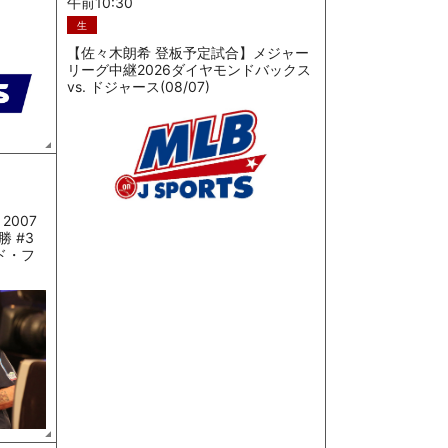
午前10:30
生
【佐々木朗希 登板予定試合】メジャー
リーグ中継2026ダイヤモンドバックス
vs. ドジャース(08/07)
2007
 #3
ド・フ