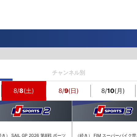
一覧
番組表のお知らせ
プレゼント
サイクル
モーター
バレー
バスケット
フィギュアス
ロードレース
スポーツ
ボール
ボール
ケート
ガジン
J SPORTSオフィシャルキャラクタ
・ライブ配信サービス
サイクルビレッジ
ゴルフアワー
会人バドミントン選手権
キー技術選手権大会
ップ
 インターハイ
Vリーグ 女子
フォーミュラ
・イタリア
ー インターハイ
ンズチャンピオンシップ
カープ
ヨットレース
熊本マスターズ
アルペンスキー
飯塚杯
Bリーグ
アジアチャンピオンズリーグ
WEC
ブエルタ・ア・エスパーニャ
Foot!超高校サッカー通信
ラグビー わんだほー！
中日ドラゴンズ
チャンネル別
ュ
キングサーキット
ック複合
部屋
TS HOOP!～学生バスケ番組～
 オールスターゲームズ
バイク
レース
ゴールデンイーグルス
学生スポーツ
BWFワールドツアー
全日本アルペン
アイスショー
プレシーズンマッチ
FIM世界耐久ロードレース選手権（E
自転車情報番組
FIFA ビーチサッカー ワールドカッ
社会人野球（都市対抗野球大会）
生大会
スケート
代表
AMES
キ見！
SNOWTV
女子日本代表
SROジャパンカップ
侍ジャパン
春季交流大会
リーグワン
8/
8
(土)
8/
9
(日)
8/
10
(月)
間レース
スパ・フランコルシャン24時間レー
リーグ戦
関西大学リーグ
き） SAIL GP 2026 第8戦 ポーツ
（続き） FIM スーパーバイク