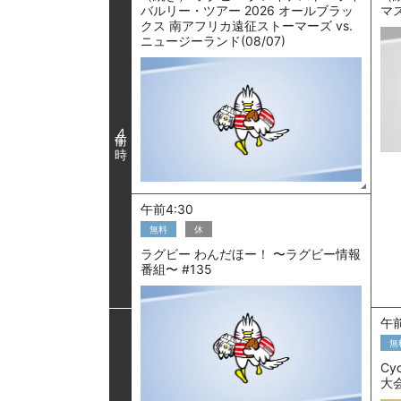
バルリー・ツアー 2026 オールブラッ
マ
クス 南アフリカ遠征ストーマーズ vs.
ニュージーランド(08/07)
4
午前4:30
無料
休
ラグビー わんだほー！ 〜ラグビー情報
番組〜 #135
午前
無
Cy
大