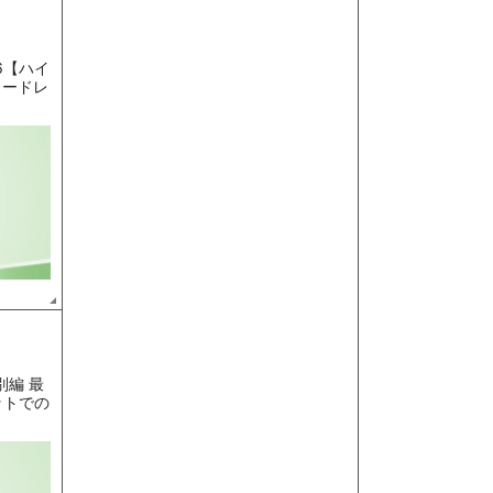
26【ハイ
ロードレ
別編 最
ットでの