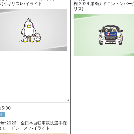
ス(イギリス)ハイライト
権 2026 第8戦 ドニントンパー
リス)
5:00
料
cle*2026 全日本自転車競技選手権
会 ロードレース ハイライト