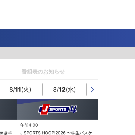
J SPORTS 4番組
LINE連携について
スキー
バドミントン
ピックアップ
ー
広告お問い合せ
オンデマンドをテレビに映すには
空手
S/Jリーグ
モーグル
フィギュアスケート学生大会
高校バスケ ウインターカップ2025
ヨーロッパチャンピオンズリーグ
フォーミュラE
ワンデーレース
Jユースカップ
海外ラグビー （グレイテスト・ライバルリ
横浜DeNAベイスターズ
ー・ツアー 2026 〜オールブラックス 南アフ
番組表のお知らせ
WC）
プ
フリーライドワールドツアー
ISU選手権大会
高校バレー インターハイ
デイトナ24時間レース
シクロクロス
和倉ユースサッカー大会
大学野球
リカ遠征〜）
GTV 〜SUPER GT トークバラエティ〜
高校野球
高校ラグビー
8/
11
(火)
8/
12
(水)
8/
13
(木)
Next
ス
セブンズ
午前4:00
J SPORTS HOOP!2026 〜学生バスケ
世界選手