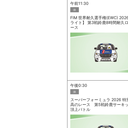
午前11:30
休
FIM 世界耐久選手権(EWC) 20
ライト】 第3戦鈴鹿8時間耐久
ース
午後0:30
休
スーパーフォーミュラ 2026 特
高のレース 第5戦鈴鹿サーキ
頂上バトル