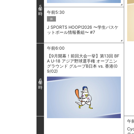
5
午前5:30
休
J SPORTS HOOP!2026 〜学生バスケ
ットボール情報番組〜 #7
午前6:00
【9月開幕！前回大会一挙】第13回 BF
A U-18 アジア野球選手権 オープニン
グラウンド グループB日本 vs. 香港(0
9/02)
6
午前
Cy
テ