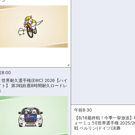
8:00
M 世界耐久選手権(EWC) 2026【ハイ
イト】 第3戦鈴鹿8時間耐久ロードレ
ス
午前8:30
【8/16最終戦！今季一挙放送】F
ォーミュラE世界選手権 2025/2
戦 ベルリン(ドイツ)決勝