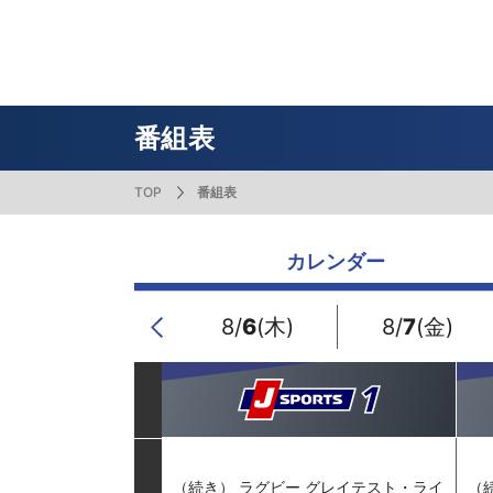
番組表
J SPORTS創立30周年特集ページ
Ch別番組
お知らせ
サッカー
野球
ラグビー
フットサル
SNSアカウント一覧
メールマ
サイクル広告お問い合わせ
簡易中継
ピックアップ
スキー
バドミントン
バレーボール
サッカー・フットサル
ラグビー
野球
バスケットボール
モータースポーツ
フィギュアスケート
サイクルロードレース
番組表
TOP
番組表
ドキュメンタリー
ジャパンオープン
ミラノ・コルティナ2026パラリンピック
サマーカップ
大学バスケ オータムリーグ
大同生命SVリーグ 男子
SUPER GT（スーパーGT）
ツール・ド・フランス
高円宮杯 JFA サッカープレミアリーグ
日本代表
MLB中継（メジャーリーグベースボール）
ハッピー
全日本社
全日本ス
アクアカ
高校バスケ
大同生命S
スーパー
ジロ・デ
高校サッカ
ネーショ
広島東洋
カレンダー
フィットネス・ボディビル
全日本実業団バドミントン選手権
スキージャンプ
町田樹のスポーツアカデミア
バスケ スプリングマッチ 2026
まるっとバレーボール
WRC
ステージレース
U-16インターナショナルドリームカップ
オリックス・バファローズ
スカッシ
日本ラン
ノルディ
KENJIの
J SPOR
SVリーグ
スーパー
日本開催
FIFA
東北楽天
スノーボード
全米フィギュアスケート選手権
大学バレー
ダカールラリー
ガンバレ日本プロ野球!?
スキー学
スピード
男子日本
MOTOR G
MLBイッ
大学ラグビー（菅平合宿）
関東大学
8/
5
(水)
8/
6
(木)
8/
7
(金)
Previous
ニュルブルクリンク24時間耐久レース
NPBジュニアトーナメント KONAMI CUP
富士24時
関東大学対抗戦
関東大学
2025
（続き） ラグビー グレイテスト・ライ
（続