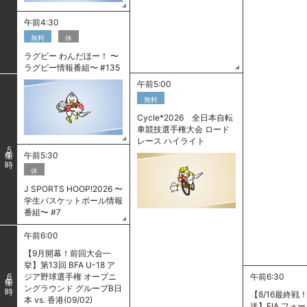
午前4:30
無料
休
ラグビー わんだほー！ 〜
ラグビー情報番組〜 #135
午前5:00
無料
Cycle*2026 全日本自転
車競技選手権大会 ロード
レース ハイライト
5
午前5:30
休
J SPORTS HOOP!2026 〜
学生バスケットボール情報
番組〜 #7
午前6:00
【9月開幕！前回大会一
挙】第13回 BFA U-18 ア
ジア野球選手権 オープニ
午前6:30
6
ングラウンド グループB日
【8/16最終戦
本 vs. 香港(09/02)
送】FIA フォ