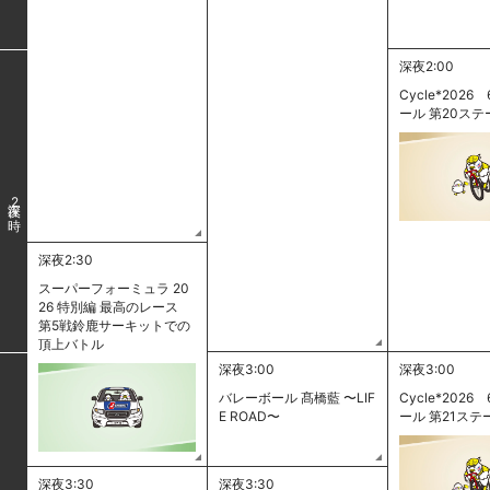
深夜2:00
Cycle*2026 
ール 第20ステ
2
深夜2:30
スーパーフォーミュラ 20
26 特別編 最高のレース
第5戦鈴鹿サーキットでの
頂上バトル
深夜3:00
深夜3:00
バレーボール 髙橋藍 〜LIF
Cycle*2026 
E ROAD〜
ール 第21ステ
深夜3:30
深夜3:30