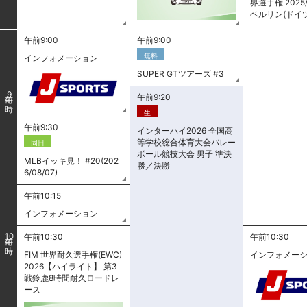
界選手権 2025/
ベルリン(ドイ
午前9:00
午前9:00
無料
インフォメーション
SUPER GTツアーズ #3
9
午前9:20
生
午前9:30
インターハイ2026 全国高
等学校総合体育大会バレー
同日
ボール競技大会 男子 準決
MLBイッキ見！ #20(202
勝／決勝
6/08/07)
午前10:15
インフォメーション
午前10:30
午前10:30
10
FIM 世界耐久選手権(EWC)
インフォメー
2026【ハイライト】 第3
戦鈴鹿8時間耐久ロードレ
ース