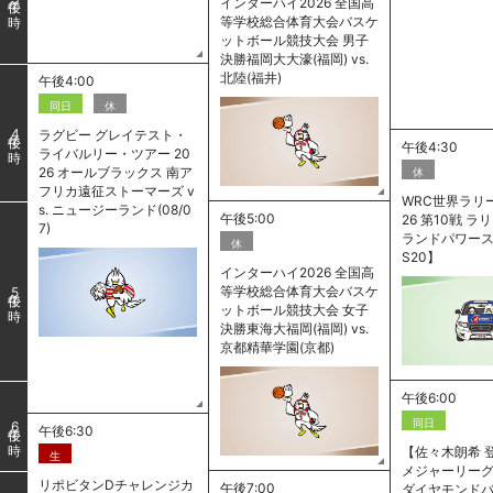
インターハイ2026 全国高
等学校総合体育大会バスケ
ットボール競技大会 男子
決勝福岡大大濠(福岡) vs.
北陸(福井)
午後4:00
同日
休
ラグビー グレイテスト・
4
午後4:30
ライバルリー・ツアー 20
26 オールブラックス 南ア
休
フリカ遠征ストーマーズ v
WRC世界ラリー
s. ニュージーランド(08/0
午後5:00
26 第10戦 
7)
ランドパワース
休
S20】
インターハイ2026 全国高
等学校総合体育大会バスケ
5
ットボール競技大会 女子
決勝東海大福岡(福岡) vs.
京都精華学園(京都)
午後6:00
同日
6
午後6:30
【佐々木朗希 
生
メジャーリーグ
リポビタンDチャレンジカ
午後7:00
ダイヤモンドバッ