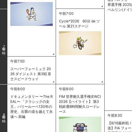
界選手権 2025/
ベルリン(ドイ
午前7:00
Cycle*2026 60分 de ツ
ール 第21ステージ
7
午前7:50
スーパーフォーミュラ 20
26 ダイジェスト 第3戦 富
士スピードウェイ
午前8:00
午前8:00
ドキュメンタリー 〜The R
FIM 世界耐久選手権(EWC)
EAL〜 「クラシックの女
2026【ハイライト】 第3
王」パリ〜ルーベ130年の
戦鈴鹿8時間耐久ロードレ
歴史、石畳の道を越えて永
ース
8
午前8:30
遠へ 前編
【8/16最終戦
送】FIA フォ