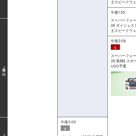
士スピードウ
午後1:55
スーパーフォー
26 ダイジェスト
士スピードウ
午後2:08
生
スーパーフォー
26 第8戦 ス
UGO予選
2
午後3:00
休
3