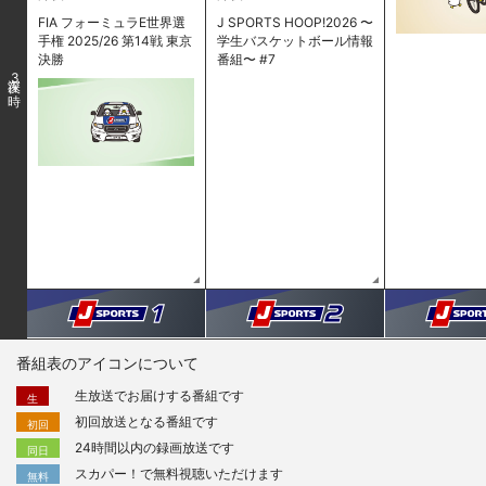
FIA フォーミュラE世界選
J SPORTS HOOP!2026 〜
手権 2025/26 第14戦 東京
学生バスケットボール情報
決勝
番組〜 #7
3
番組表のアイコンについて
生放送でお届けする番組です
生
初回放送となる番組です
初回
24時間以内の録画放送です
同日
スカパー！で無料視聴いただけます
無料