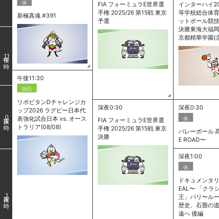
休
FIA フォーミュラE世界選
インターハイ20
手権 2025/26 第15戦 東京
等学校総合体
新極真魂 #391
予選
ットボール競技
決勝東海大福岡(福
京都精華学園(
11
午後11:30
同日
リポビタンDチャレンジカ
深夜0:30
深夜0:30
ップ2026 ラグビー日本代
0
表強化試合日本 vs. オース
休
FIA フォーミュラE世界選
トラリア(08/08)
手権 2025/26 第15戦 東京
バレーボール 髙
決勝
E ROAD〜
深夜1:00
休
ドキュメンタリー
EAL〜 「クラ
1
王」パリ〜ルー
歴史、石畳の
遠へ 後編