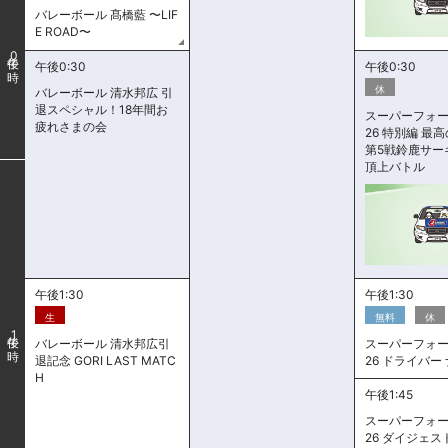
バレーボール 髙橋藍 〜LIF
E ROAD〜
0
午後0:30
午後0:30
休
バレーボール 清水邦広 引
退スペシャル！18年間お
スーパーフォー
疲れさまの会
26 特別編 
第5戦鈴鹿サー
頂上バトル
午後1:30
午後1:30
生
無料
休
1
バレーボール 清水邦広引
スーパーフォー
退記念 GORI LAST MATC
26 ドライバー
H
午後1:45
スーパーフォー
26 ダイジェスト