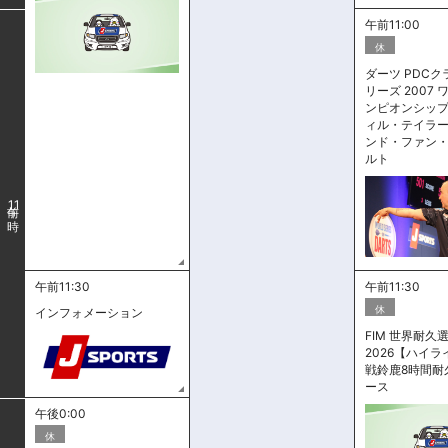
午前11:00
休
ダーツ PDC
リーズ 2007
ンピオンシップ 
ィル・テイラー 
ンド・ファン
ルト
11
午前11:30
午前11:30
休
インフォメーション
FIM 世界耐久選
2026【ハイラ
戦鈴鹿8時間耐
ース
午後0:00
休