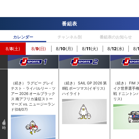
番組表
カレンダー
チャンネル別
番組表のお知らせ
8/
8
(土)
8/
9
(日)
8/
10
(月)
8/
11
(火)
8/
12
(水)
8/
（続き） ラグビー グレイ
（続き） SAIL GP 2026 第
（続き） FIM
テスト・ライバルリー・ツ
8戦 ポーツマス(イギリス)
イク世界選手権 2
アー 2026 オールブラック
ハイライト
戦 ドニントン
ス 南アフリカ遠征ストー
リス)
マーズ vs. ニュージーラン
ド(08/07)
4