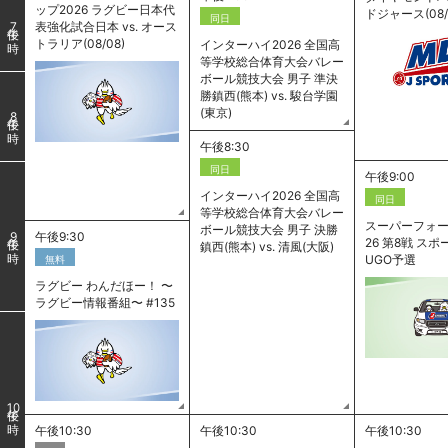
ップ2026 ラグビー日本代
ドジャース(08/
同日
表強化試合日本 vs. オース
7
トラリア(08/08)
インターハイ2026 全国高
等学校総合体育大会バレー
ボール競技大会 男子 準決
勝鎮西(熊本) vs. 駿台学園
(東京)
8
午後8:30
同日
午後9:00
インターハイ2026 全国高
同日
等学校総合体育大会バレー
スーパーフォー
ボール競技大会 男子 決勝
午後9:30
9
26 第8戦 ス
鎮西(熊本) vs. 清風(大阪)
UGO予選
無料
ラグビー わんだほー！ 〜
ラグビー情報番組〜 #135
10
午後10:30
午後10:30
午後10:30