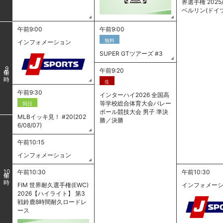
界選手権 2025/
ベルリン(ドイ
午前9:00
午前9:00
無料
インフォメーション
SUPER GTツアーズ #3
9
午前9:20
生
午前9:30
インターハイ2026 全国高
等学校総合体育大会バレー
同日
ボール競技大会 男子 準決
MLBイッキ見！ #20(202
勝／決勝
6/08/07)
午前10:15
インフォメーション
午前10:30
午前10:30
10
FIM 世界耐久選手権(EWC)
インフォメー
2026【ハイライト】 第3
戦鈴鹿8時間耐久ロードレ
ース