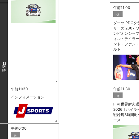
午前11:00
休
ダーツ PDC
リーズ 2007
ンピオンシップ 
ィル・テイラー 
ンド・ファン
ルト
11
午前11:30
午前11:30
休
インフォメーション
FIM 世界耐久選
2026【ハイラ
戦鈴鹿8時間耐
ース
午後0:00
休