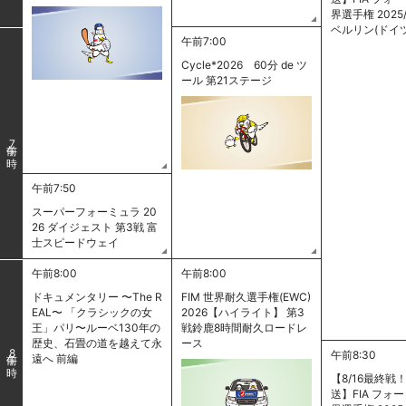
界選手権 2025/
ベルリン(ドイ
午前7:00
Cycle*2026 60分 de ツ
ール 第21ステージ
7
午前7:50
スーパーフォーミュラ 20
26 ダイジェスト 第3戦 富
士スピードウェイ
午前8:00
午前8:00
ドキュメンタリー 〜The R
FIM 世界耐久選手権(EWC)
EAL〜 「クラシックの女
2026【ハイライト】 第3
王」パリ〜ルーベ130年の
戦鈴鹿8時間耐久ロードレ
歴史、石畳の道を越えて永
ース
8
午前8:30
遠へ 前編
【8/16最終戦
送】FIA フォ