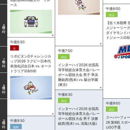
ース
午後6:00
同日
【佐々木朗希 
6
メジャーリーグ
ダイヤモンドバッ
ドジャース(08/
午後6:30
生
午後7:00
リポビタンDチャレンジカ
同日
7
ップ2026 ラグビー日本代
インターハイ2026 全国高
表強化試合日本 vs. オース
等学校総合体育大会バレー
トラリア(08/08)
ボール競技大会 男子 準決
勝鎮西(熊本) vs. 駿台学園
(東京)
8
午後8:30
同日
午後9:00
インターハイ2026 全国高
同日
等学校総合体育大会バレー
スーパーフォー
ボール競技大会 男子 決勝
午後9:30
9
26 第8戦 ス
鎮西(熊本) vs. 清風(大阪)
UGO予選
無料