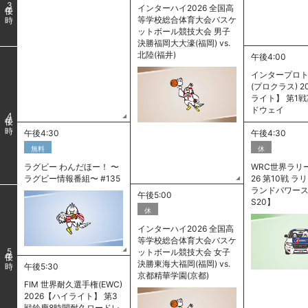
3
インターハイ2026 全国高
等学校総合体育大会バスケ
ットボール競技大会 男子
決勝福岡大大濠(福岡) vs.
北陸(福井)
午後4:00
インタープロ
(プロクラス) 2
ライト】 第1
ドウェイ
4
午後4:30
午後4:30
無料
休
ラグビー わんだほー！ 〜
WRC世界ラリー
ラグビー情報番組〜 #135
26 第10戦 
ランドパワース
午後5:00
S20】
休
インターハイ2026 全国高
等学校総合体育大会バスケ
ットボール競技大会 女子
5
決勝東海大福岡(福岡) vs.
午後5:30
京都精華学園(京都)
FIM 世界耐久選手権(EWC)
2026【ハイライト】 第3
戦鈴鹿8時間耐久ロードレ