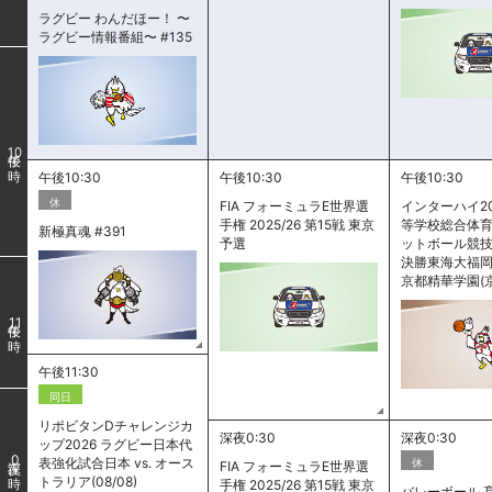
ラグビー わんだほー！ 〜
ラグビー情報番組〜 #135
10
午後10:30
午後10:30
午後10:30
休
FIA フォーミュラE世界選
インターハイ20
手権 2025/26 第15戦 東京
等学校総合体
新極真魂 #391
予選
ットボール競技
決勝東海大福岡(福
京都精華学園(
11
午後11:30
同日
リポビタンDチャレンジカ
深夜0:30
深夜0:30
ップ2026 ラグビー日本代
0
表強化試合日本 vs. オース
休
FIA フォーミュラE世界選
トラリア(08/08)
手権 2025/26 第15戦 東京
バレーボール 髙