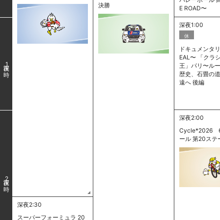
決勝
E ROAD〜
深夜1:00
休
ドキュメンタリー
EAL〜 「クラ
1
王」パリ〜ルー
歴史、石畳の
遠へ 後編
深夜2:00
Cycle*2026 
ール 第20ステ
2
深夜2:30
スーパーフォーミュラ 20