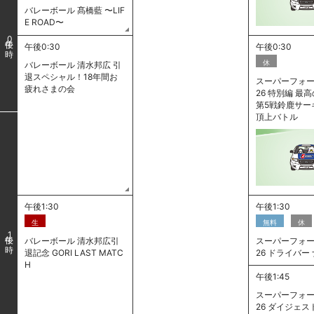
バレーボール 髙橋藍 〜LIF
E ROAD〜
0
午後0:30
午後0:30
休
バレーボール 清水邦広 引
退スペシャル！18年間お
スーパーフォー
疲れさまの会
26 特別編 
第5戦鈴鹿サー
頂上バトル
午後1:30
午後1:30
生
無料
休
1
バレーボール 清水邦広引
スーパーフォー
退記念 GORI LAST MATC
26 ドライバー
H
午後1:45
スーパーフォー
26 ダイジェスト