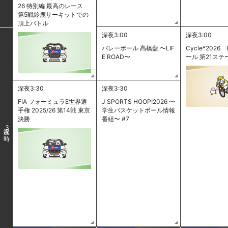
26 特別編 最高のレース
第5戦鈴鹿サーキットでの
頂上バトル
深夜3:00
深夜3:00
バレーボール 髙橋藍 〜LIF
Cycle*2026 
E ROAD〜
ール 第21ステ
深夜3:30
深夜3:30
FIA フォーミュラE世界選
J SPORTS HOOP!2026 〜
手権 2025/26 第14戦 東京
学生バスケットボール情報
決勝
番組〜 #7
3