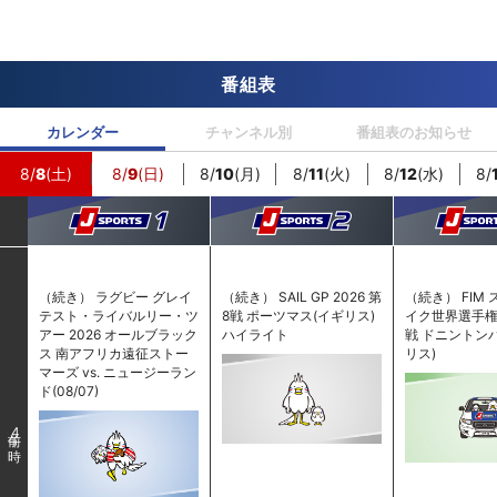
番組表
カレンダー
チャンネル別
番組表のお知らせ
8/
8
(土)
8/
9
(日)
8/
10
(月)
8/
11
(火)
8/
12
(水)
8/
（続き） ラグビー グレイ
（続き） SAIL GP 2026 第
（続き） FIM
テスト・ライバルリー・ツ
8戦 ポーツマス(イギリス)
イク世界選手権 2
アー 2026 オールブラック
ハイライト
戦 ドニントン
ス 南アフリカ遠征ストー
リス)
マーズ vs. ニュージーラン
ド(08/07)
4