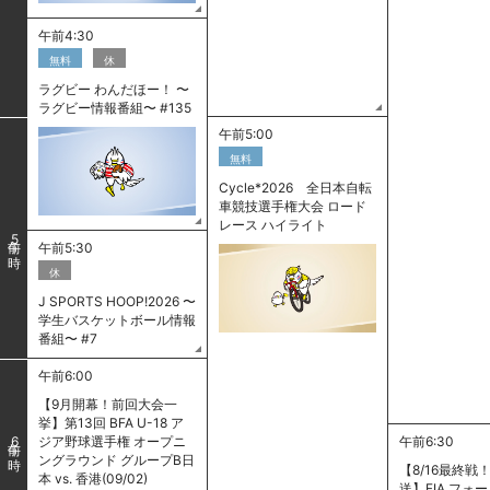
午前4:30
無料
休
ラグビー わんだほー！ 〜
ラグビー情報番組〜 #135
午前5:00
無料
Cycle*2026 全日本自転
車競技選手権大会 ロード
レース ハイライト
5
午前5:30
休
J SPORTS HOOP!2026 〜
学生バスケットボール情報
番組〜 #7
午前6:00
【9月開幕！前回大会一
挙】第13回 BFA U-18 ア
ジア野球選手権 オープニ
午前6:30
6
ングラウンド グループB日
【8/16最終戦
本 vs. 香港(09/02)
送】FIA フォ