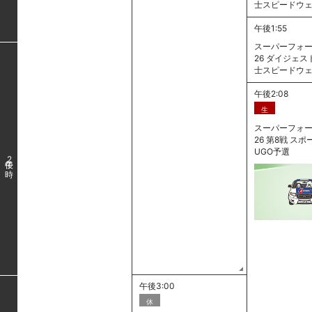
士スピードウ
午後1:55
スーパーフォー
26 ダイジェスト
士スピードウ
午後2:08
生
スーパーフォー
26 第8戦 ス
UGO予選
2
午後3:00
休