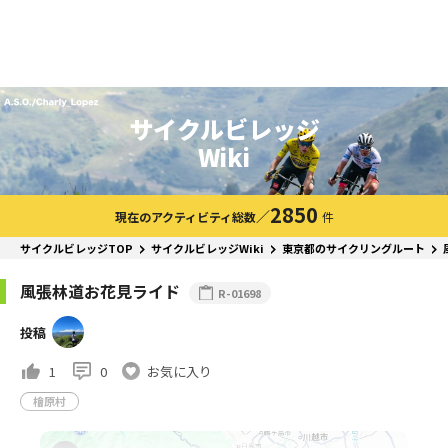
サイクルビレッジ
Wiki
2850
／
現在のアクティビティ総数
件
サイクルビレッジTOP
サイクルビレッジWiki
東京都のサイクリングルート
風張林道お花見ライド
R-01698
投稿
1
0
お気に入り
檜原村