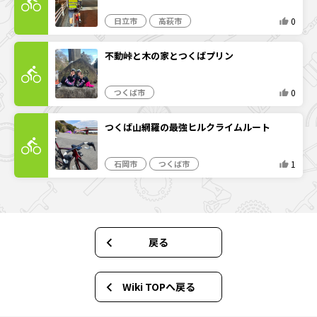
0
日立市
高萩市
不動峠と木の家とつくばプリン
0
つくば市
つくば山網羅の最強ヒルクライムルート
1
石岡市
つくば市
戻る
Wiki TOPへ戻る