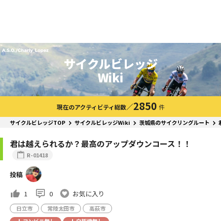
サイクルビレッジ
Wiki
2850
／
現在のアクティビティ総数
件
サイクルビレッジTOP
サイクルビレッジWiki
茨城県のサイクリングルート
君は越えられるか？最高のアップダウンコース！！
R-01418
投稿
1
0
お気に入り
日立市
常陸太田市
高萩市