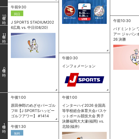
午前9:30
同日
10
午前10:30
J SPORTS STADIUM202
6広島 vs. 中日(08/20)
バドミントン 
アー ジャパンオ
11
26 決勝
午後0:30
インフォメーション
0
午後1:00
午後1:00
原田伸郎のめざせパーゴル
インターハイ2026 全国高
フⅢ【J SPORTSハッピー
等学校総合体育大会バスケ
ゴルフアワー】 #1414
ットボール競技大会 男子
決勝福岡大大濠(福岡) vs.
1
午後1:30
北陸(福井)
無料