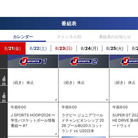
番組表
カレンダー
チャンネル別
番組表のお知らせ
8/
21
(金)
8/
22
(土)
8/
23
(日)
8/
24
(月)
8/
25
(火)
8/
4
（続き） 休止
（続き） 休止
（続き） 休止
5
午前6:00
午前6:00
午前6:00
J SPORTS HOOP!2026 〜
ラグビー ジュニアワール
SUPER GT 202
学生バスケットボール情報
ドチャンピオンシップ 20
HE DRIVE 第
番組〜 #7
26 プールBU20スコット
ードウェイ
ランド vs. U20日本