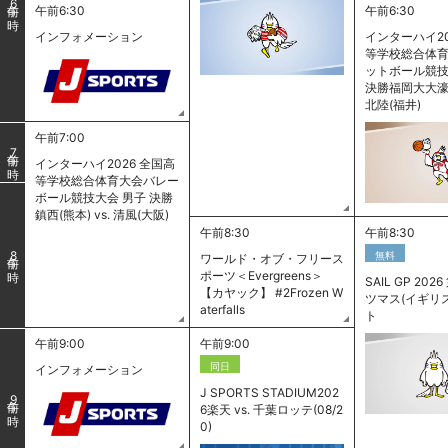
6
午前6:30
午前6:30
インフォメーション
インターハイ20
等学校総合体
ットボール競技
決勝福岡大大濠(福
北陸(福井)
午前7:00
7
インターハイ2026 全国高
等学校総合体育大会バレー
ボール競技大会 男子 決勝
鎮西(熊本) vs. 清風(大阪)
午前8:30
午前8:30
無料
8
ワールド・オブ・フリース
ポーツ＜Evergreens＞
SAIL GP 202
【カヤック】 #2Frozen W
ツマス(イギリ
aterfalls
ト
午前9:00
午前9:00
同日
インフォメーション
J SPORTS STADIUM202
9
6楽天 vs. 千葉ロッテ(08/2
0)