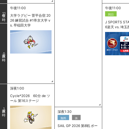
午後11:00
午後11:00
11
同日
大学ラグビー 菅平合宿 20
26 練習試合 #1帝京大学 v
J SPORTS ST
s. 早稲田大学
6楽天 vs. 埼玉西
0
深夜1:00
Cycle*2026 60分 de ツ
ール 第16ステージ
1
深夜1:30
無料
休
SAIL GP 2026 第8戦 ポー