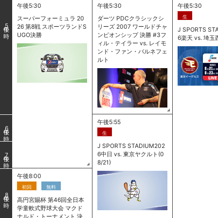
午後5:30
午後5:30
午後5:30
生
スーパーフォーミュラ 20
ダーツ PDCクラシックシ
5
26 第8戦 スポーツランドS
リーズ 2007 ワールドチャ
J SPORTS ST
UGO決勝
ンピオンシップ 決勝 #3フ
6楽天 vs. 埼玉西
ィル・テイラー vs. レイモ
ンド・ファン・バルネフェ
ルト
午後5:55
6
生
J SPORTS STADIUM202
6中日 vs. 東京ヤクルト(0
7
8/21)
午後8:00
初回
無料
8
高円宮賜杯 第46回全日本
学童軟式野球大会 マクド
ナルド・トーナメント 決