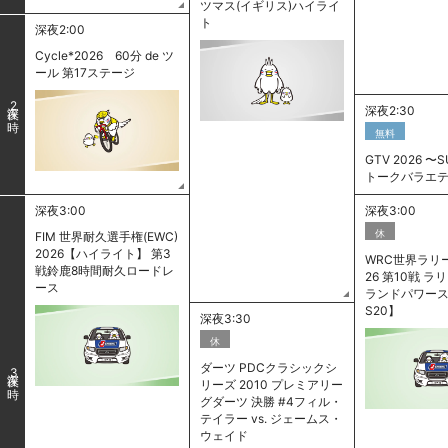
ツマス(イギリス)ハイライ
ト
深夜2:00
Cycle*2026 60分 de ツ
ール 第17ステージ
2
深夜2:30
無料
GTV 2026 〜S
トークバラエテ
深夜3:00
深夜3:00
休
FIM 世界耐久選手権(EWC)
2026【ハイライト】 第3
WRC世界ラリー
戦鈴鹿8時間耐久ロードレ
26 第10戦 
ース
ランドパワース
S20】
深夜3:30
休
ダーツ PDCクラシックシ
3
リーズ 2010 プレミアリー
グダーツ 決勝 #4フィル・
テイラー vs. ジェームス・
ウェイド