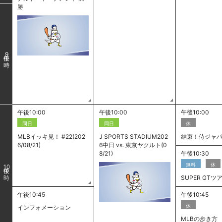
勝
9
午後10:00
午後10:00
午後10:00
同日
同日
休
MLBイッキ見！ #22(202
J SPORTS STADIUM202
結束！侍ジャパン
6/08/21)
6中日 vs. 東京ヤクルト(0
8/21)
午後10:30
無料
休
10
SUPER GTツ
午後10:45
午後10:45
休
インフォメーション
MLBの歩き方