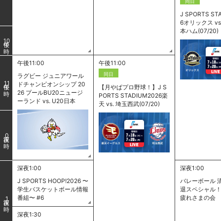
同日
J SPORTS ST
6オリックス vs
本ハム(07/20)
10
午後11:00
午後11:00
同日
ラグビー ジュニアワール
11
ドチャンピオンシップ 20
【月やぱプロ野球！】J S
26 プールBU20ニュージ
PORTS STADIUM2026楽
ーランド vs. U20日本
天 vs. 埼玉西武(07/20)
0
深夜1:00
深夜1:00
J SPORTS HOOP!2026 〜
バレーボール 
学生バスケットボール情報
退スペシャル！
番組〜 #6
疲れさまの会
1
深夜1:30