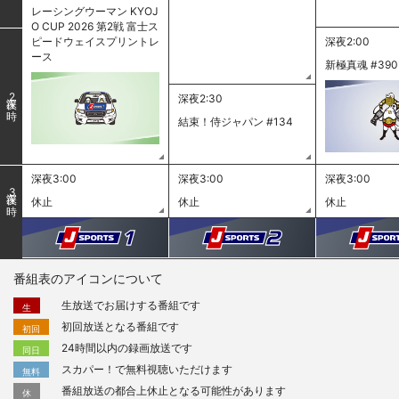
レーシングウーマン KYOJ
O CUP 2026 第2戦 富士ス
ピードウェイスプリントレ
深夜2:00
ース
新極真魂 #390
2
深夜2:30
結束！侍ジャパン #134
深夜3:00
深夜3:00
深夜3:00
3
休止
休止
休止
番組表のアイコンについて
生放送でお届けする番組です
生
初回放送となる番組です
初回
24時間以内の録画放送です
同日
スカパー！で無料視聴いただけます
無料
番組放送の都合上休止となる可能性があります
休