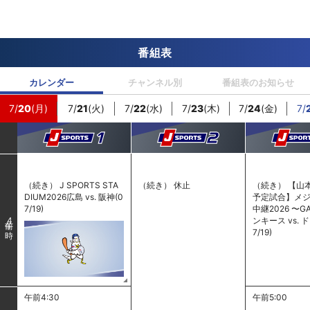
番組表
カレンダー
チャンネル別
番組表のお知らせ
7/
20
(月)
7/
21
(火)
7/
22
(水)
7/
23
(木)
7/
24
(金)
7/
（続き） J SPORTS STA
（続き） 休止
（続き） 【山
DIUM2026広島 vs. 阪神(0
予定試合】メ
7/19)
中継2026 〜G
ンキース vs. 
4
7/19)
午前4:30
午前5:00