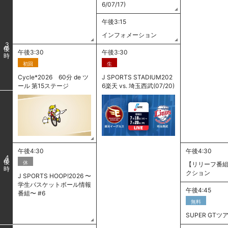
6/07/17)
午後3:15
インフォメーション
3
午後3:30
午後3:30
初回
生
Cycle*2026 60分 de ツ
J SPORTS STADIUM202
ール 第15ステージ
6楽天 vs. 埼玉西武(07/20)
午後4:30
午後4:30
4
休
【リリーフ番組
クション
J SPORTS HOOP!2026 〜
学生バスケットボール情報
午後4:45
番組〜 #6
無料
SUPER GTツ