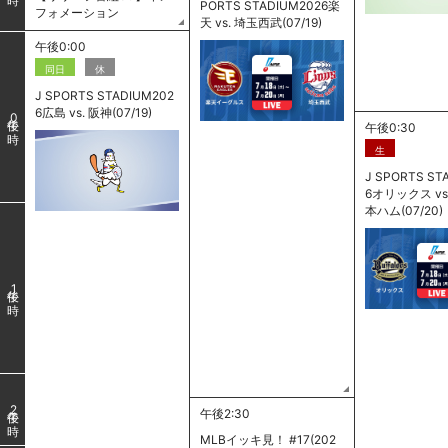
PORTS STADIUM2026楽
フォメーション
天 vs. 埼玉西武(07/19)
午後0:00
同日
休
J SPORTS STADIUM202
6広島 vs. 阪神(07/19)
0
午後0:30
生
J SPORTS ST
6オリックス vs
本ハム(07/20)
1
2
午後2:30
MLBイッキ見！ #17(202