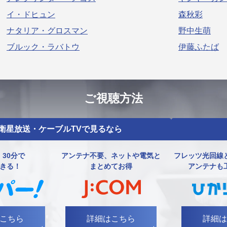
イ・ドヒュン
森秋彩
ナタリア・グロスマン
野中生萌
ブルック・ラバトウ
伊藤ふたば
ご視聴方法
衛星放送・ケーブルTVで見るなら
30分で
アンテナ不要、ネットや電気と
フレッツ光回線
きる！
まとめてお得
アンテナも
こちら
詳細はこちら
詳細は