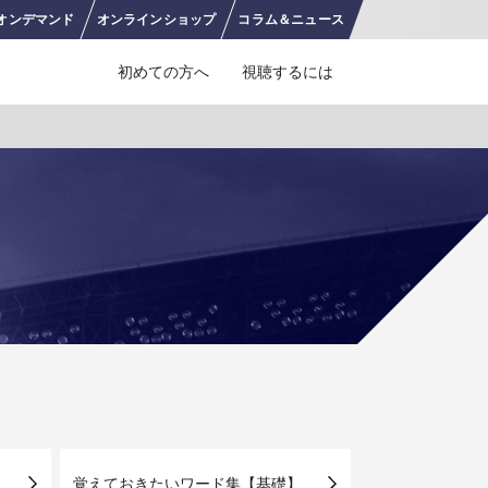
オンデ
マンド
オンライン
ショップ
コラム＆
ニュース
初めての方へ
視聴するには
J SPORTS 4番組
LINE連携について
スキー
バドミントン
ピックアップ
ー
広告お問い合せ
オンデマンドをテレビに映すには
空手
S/Jリーグ
モーグル
フィギュアスケート学生大会
高校バスケ ウインターカップ2025
ヨーロッパチャンピオンズリーグ
フォーミュラE
ワンデーレース
Jユースカップ
海外ラグビー （グレイテスト・ライバルリ
横浜DeNAベイスターズ
ー・ツアー 2026 〜オールブラックス 南アフ
EWC）
プ
フリーライドワールドツアー
ISU選手権大会
高校バレー インターハイ
デイトナ24時間レース
シクロクロス
和倉ユースサッカー大会
大学野球
リカ遠征〜）
GTV 〜SUPER GT トークバラエティ〜
高校野球
高校ラグビー
ス
セブンズ
覚えておきたいワード集【基礎】