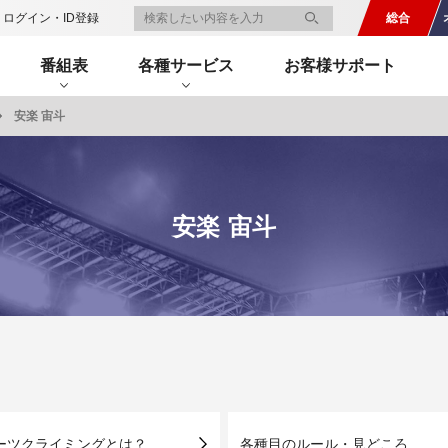
総合
ログイン・ID登録
番組表
各種サービス
お客様サポート
安楽 宙斗
一覧
番組表のお知らせ
プレゼント
サイクル
モーター
バレー
バスケット
フィギュアス
ロードレース
スポーツ
ボール
ボール
ケート
ガジン
J SPORTSオフィシャルキャラクタ
・ライブ配信サービス
サイクルビレッジ
安楽 宙斗
ゴルフアワー
会人バドミントン選手権
キー技術選手権大会
ップ
 インターハイ
Vリーグ 女子
フォーミュラ
・イタリア
ー インターハイ
ンズチャンピオンシップ
カープ
ヨットレース
熊本マスターズ
アルペンスキー
飯塚杯
Bリーグ
アジアチャンピオンズリーグ
WEC
ブエルタ・ア・エスパーニャ
Foot!超高校サッカー通信
ラグビー わんだほー！
中日ドラゴンズ
ュ
キングサーキット
ック複合
部屋
TS HOOP!～学生バスケ番組～
 オールスターゲームズ
バイク
レース
ゴールデンイーグルス
学生スポーツ
BWFワールドツアー
全日本アルペン
アイスショー
プレシーズンマッチ
FIM世界耐久ロードレース選手権（
自転車情報番組
FIFA ビーチサッカー ワールドカッ
社会人野球（都市対抗野球大会）
生大会
スケート
代表
AMES
キ見！
SNOWTV
女子日本代表
SROジャパンカップ
侍ジャパン
春季交流大会
リーグワン
間レース
スパ・フランコルシャン24時間レー
リーグ戦
関西大学リーグ
ーツクライミングとは？
各種目のルール・見どころ