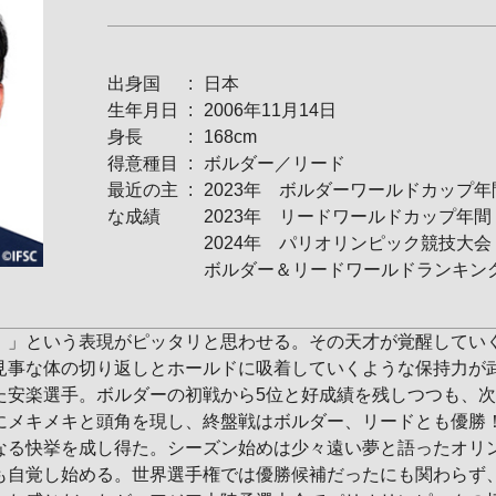
出身国
日本
生年月日
2006年11月14日
身長
168cm
得意種目
ボルダー／リード
最近の主
2023年 ボルダーワールドカップ
な成績
2023年 リードワールドカップ年間
2024年 パリオリンピック競技大会
ボルダー＆リードワールドランキング 
！」という表現がピッタリと思わせる。その天才が覚醒してい
見事な体の切り返しとホールドに吸着していくような保持力が
た安楽選手。ボルダーの初戦から5位と好成績を残しつつも、
にメキメキと頭角を現し、終盤戦はボルダー、リードとも優勝
なる快挙を成し得た。シーズン始めは少々遠い夢と語ったオリ
も自覚し始める。世界選手権では優勝候補だったにも関わらず