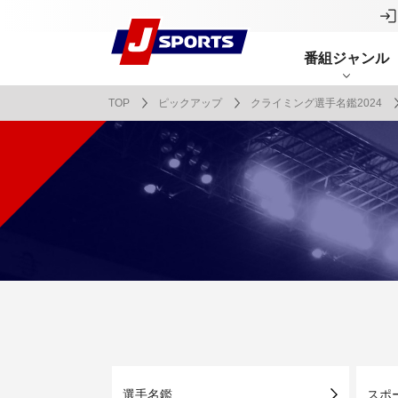
番組ジャンル
TOP
ピックアップ
クライミング選手名鑑2024
番組表
J SPORTS創立30周年特集ページ
Ch別番組
お知らせ
サッカー
野球
ラグビー
フットサル
SNSアカウント一覧
メールマ
サイクル広告お問い合わせ
簡易中継
ピックアップ
スキー
バドミントン
バレーボール
サッカー・フットサル
ラグビー
野球
バスケットボール
モータースポーツ
フィギュアスケート
サイクルロードレース
ドキュメンタリー
ジャパンオープン
ミラノ・コルティナ2026パラリンピック
サマーカップ
大学バスケ オータムリーグ
大同生命SVリーグ 男子
SUPER GT（スーパーGT）
ツール・ド・フランス
高円宮杯 JFA サッカープレミアリーグ
日本代表
MLB中継（メジャーリーグベースボール）
ハッピー
全日本社
全日本ス
アクアカ
高校バスケ
大同生命S
スーパー
ジロ・デ
高校サッカ
ネーショ
広島東洋
フィットネス・ボディビル
全日本実業団バドミントン選手権
スキージャンプ
町田樹のスポーツアカデミア
バスケ スプリングマッチ 2026
まるっとバレーボール
WRC
ステージレース
U-16インターナショナルドリームカップ
オリックス・バファローズ
スカッシ
日本ラン
ノルディ
KENJIの
J SPOR
SVリーグ
スーパー
日本開催
FIFA
東北楽天
スノーボード
全米フィギュアスケート選手権
大学バレー
ダカールラリー
ガンバレ日本プロ野球!?
スキー学
スピード
男子日本
MOTOR G
MLBイッ
大学ラグビー（菅平合宿）
関東大学
ニュルブルクリンク24時間耐久レース
NPBジュニアトーナメント KONAMI CUP
富士24時
関東大学対抗戦
関東大学
2025
選手名鑑
スポ