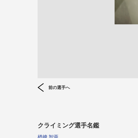
前の選手へ
クライミング選手名鑑
楢﨑 智亜