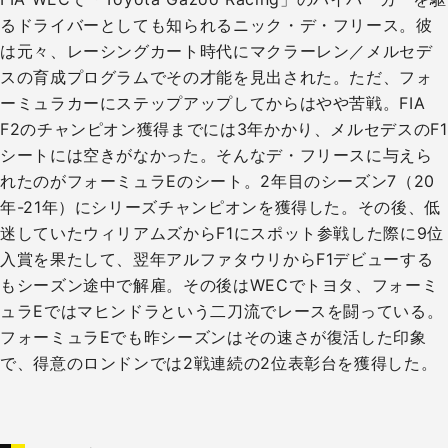
るドライバーとしても知られるニック・デ・フリース。彼
は元々、レーシングカート時代にマクラーレン／メルセデ
スの育成プログラムでその才能を見出された。ただ、フォ
ーミュラカーにステップアップしてからはやや苦戦。FIA
F2のチャンピオン獲得までには3年かかり、メルセデスのF1
シートには空きがなかった。そんなデ・フリースに与えら
れたのがフォーミュラEのシート。2年目のシーズン7（20
年-21年）にシリーズチャンピオンを獲得した。その後、低
迷していたウィリアムズからF1にスポット参戦した際に9位
入賞を果たして、翌年アルファタウリからF1デビューする
もシーズン途中で解雇。その後はWECでトヨタ、フォーミ
ュラEではマヒンドラという二刀流でレースを闘っている。
フォーミュラEでも昨シーズンはその速さが復活した印象
で、得意のロンドンでは2戦連続の2位表彰台を獲得した。