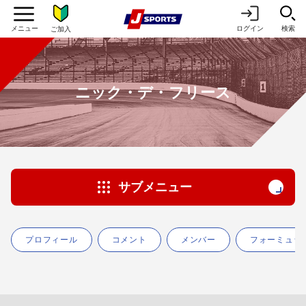
ログイン
検索
ご加入
ニック・デ・フリース
サブメニュー
プロフィール
コメント
メンバー
フォーミュラ