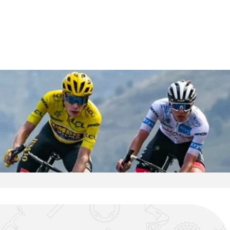
J SPORTS 4番組
LINE連携について
スキー
バドミントン
ピックアップ
ー
広告お問い合せ
オンデマンドをテレビに映すには
空手
S/Jリーグ
モーグル
フィギュアスケート学生大会
高校バスケ ウインターカップ2025
ヨーロッパチャンピオンズリーグ
フォーミュラE
ワンデーレース
Jユースカップ
海外ラグビー （グレイテスト・ライバルリ
横浜DeNAベイスターズ
ー・ツアー 2026 〜オールブラックス 南アフ
WC）
プ
フリーライドワールドツアー
ISU選手権大会
高校バレー インターハイ
デイトナ24時間レース
シクロクロス
和倉ユースサッカー大会
大学野球
リカ遠征〜）
GTV 〜SUPER GT トークバラエティ〜
高校野球
高校ラグビー
ス
セブンズ