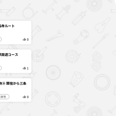
馬寺ルート
0
原周遊コース
1
旅⑨ 関宿から三条
0
大津市