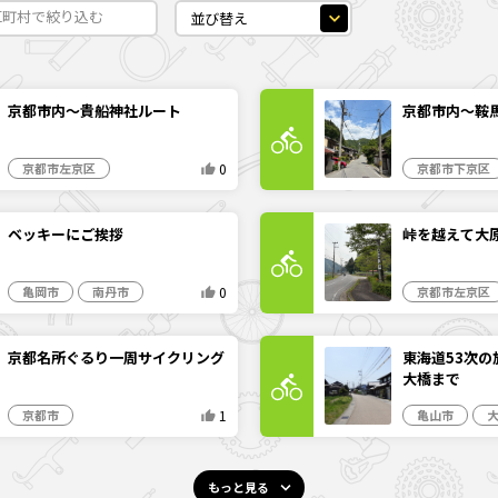
京都市内〜貴船神社ルート
京都市内〜鞍
0
京都市左京区
京都市下京区
ベッキーにご挨拶
峠を越えて大
0
亀岡市
南丹市
京都市左京区
京都名所ぐるり一周サイクリング
東海道53次の
大橋まで
1
京都市
亀山市
もっと見る