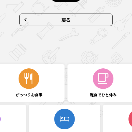
戻る
がっつり
お食事
軽食で
ひと休み