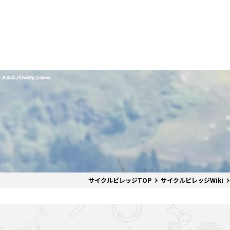
番組表
J SPORTS創立30周年特集ページ
Ch別番組
お知らせ
サッカー
野球
ラグビー
フットサル
SNSアカウント一覧
メールマ
サイクル広告お問い合わせ
簡易中継
ピックアップ
スキー
バドミントン
バレーボール
サッカー・フットサル
ラグビー
野球
バスケットボール
モータースポーツ
フィギュアスケート
サイクルロードレース
ドキュメンタリー
ジャパンオープン
ミラノ・コルティナ2026パラリンピック
サマーカップ
大学バスケ オータムリーグ
大同生命SVリーグ 男子
SUPER GT（スーパーGT）
ツール・ド・フランス
高円宮杯 JFA サッカープレミアリーグ
日本代表
MLB中継（メジャーリーグベースボール）
ハッピー
全日本社
全日本ス
アクアカ
高校バスケ
大同生命S
スーパー
ジロ・デ
高校サッカ
ネーショ
広島東洋
フィットネス・ボディビル
全日本実業団バドミントン選手権
スキージャンプ
町田樹のスポーツアカデミア
バスケ スプリングマッチ 2026
まるっとバレーボール
WRC
ステージレース
U-16インターナショナルドリームカップ
オリックス・バファローズ
スカッシ
日本ラン
ノルディ
KENJIの
J SPOR
SVリーグ
スーパー
日本開催
FIFA
東北楽天
スノーボード
全米フィギュアスケート選手権
大学バレー
ダカールラリー
ガンバレ日本プロ野球!?
スキー学
スピード
男子日本
MOTOR G
MLBイッ
大学ラグビー（菅平合宿）
関東大学
ニュルブルクリンク24時間耐久レース
NPBジュニアトーナメント KONAMI CUP
富士24時
関東大学対抗戦
関東大学
2025
サイクルビレッジTOP
サイクルビレッジWiki