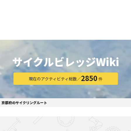
一覧
番組表のお知らせ
プレゼント
サイクル
モーター
バレー
バスケット
フィギュアス
ロードレース
スポーツ
ボール
ボール
ケート
ガジン
J SPORTSオフィシャルキャラクタ
・ライブ配信サービス
サイクルビレッジ
サイクルビレッジ
Wiki
ゴルフアワー
会人バドミントン選手権
キー技術選手権大会
ップ
 インターハイ
Vリーグ 女子
フォーミュラ
・イタリア
ー インターハイ
ンズチャンピオンシップ
カープ
ヨットレース
熊本マスターズ
アルペンスキー
飯塚杯
Bリーグ
アジアチャンピオンズリーグ
WEC
ブエルタ・ア・エスパーニャ
Foot!超高校サッカー通信
ラグビー わんだほー！
中日ドラゴンズ
ュ
キングサーキット
ック複合
部屋
TS HOOP!～学生バスケ番組～
 オールスターゲームズ
バイク
レース
ゴールデンイーグルス
学生スポーツ
BWFワールドツアー
全日本アルペン
アイスショー
プレシーズンマッチ
FIM世界耐久ロードレース選手権（E
自転車情報番組
FIFA ビーチサッカー ワールドカッ
社会人野球（都市対抗野球大会）
2850
現在のアクティビティ総数
／
件
生大会
スケート
代表
AMES
キ見！
SNOWTV
女子日本代表
SROジャパンカップ
侍ジャパン
春季交流大会
リーグワン
間レース
スパ・フランコルシャン24時間レー
リーグ戦
関西大学リーグ
京都府のサイクリングルート