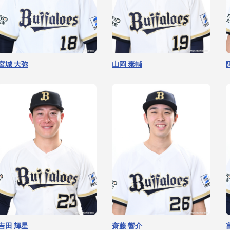
宮城 大弥
山岡 泰輔
吉田 輝星
齋藤 響介