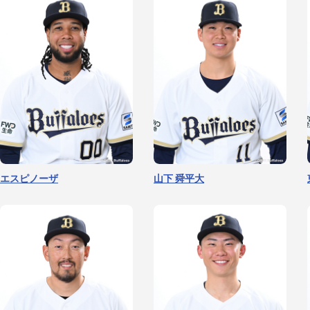
エスピノーザ
山下 舜平大