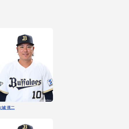
山田 修義
ジェリー
大城 滉二