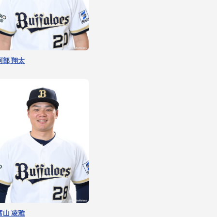
阿部 翔太
富山 凌雅