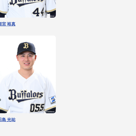
頓宮 裕真
山口 廉王
田島 光祐