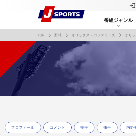
番組ジャンル
TOP
野球
オリックス・バファローズ
オリッ
番組表
J SPORTS創立30周年特集ページ
Ch別番組
お知らせ
サッカー
野球
ラグビー
フットサル
SNSアカウント一覧
メールマ
サイクル広告お問い合わせ
簡易中継
ピックアップ
スキー
バドミントン
バレーボール
サッカー・フットサル
ラグビー
野球
バスケットボール
モータースポーツ
フィギュアスケート
サイクルロードレース
ドキュメンタリー
ジャパンオープン
ミラノ・コルティナ2026パラリンピック
サマーカップ
大学バスケ オータムリーグ
大同生命SVリーグ 男子
SUPER GT（スーパーGT）
ツール・ド・フランス
高円宮杯 JFA サッカープレミアリーグ
日本代表
MLB中継（メジャーリーグベースボール）
ハッピー
全日本社
全日本ス
アクアカ
高校バスケ
大同生命S
スーパー
ジロ・デ
高校サッカ
ネーショ
広島東洋
フィットネス・ボディビル
全日本実業団バドミントン選手権
スキージャンプ
町田樹のスポーツアカデミア
バスケ スプリングマッチ 2026
まるっとバレーボール
WRC
ステージレース
U-16インターナショナルドリームカップ
オリックス・バファローズ
スカッシ
日本ラン
ノルディ
KENJIの
J SPOR
SVリーグ
スーパー
日本開催
FIFA
東北楽天
スノーボード
全米フィギュアスケート選手権
大学バレー
ダカールラリー
ガンバレ日本プロ野球!?
スキー学
スピード
男子日本
MOTOR G
MLBイッ
大学ラグビー（菅平合宿）
関東大学
ニュルブルクリンク24時間耐久レース
NPBジュニアトーナメント KONAMI CUP
富士24時
関東大学対抗戦
関東大学
プロフィール
コメント
投手
捕手
内野
2025