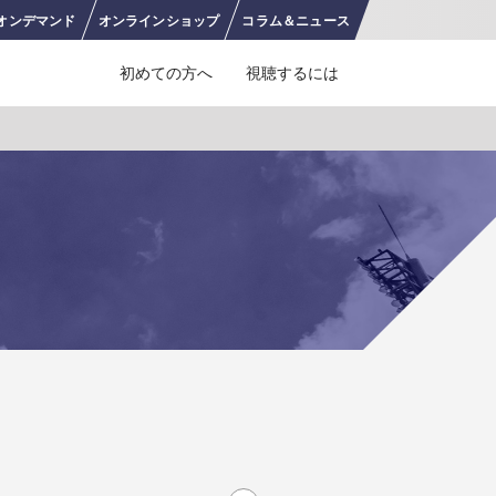
オンデ
マンド
オンライン
ショップ
コラム＆
ニュース
初めての方へ
視聴するには
J SPORTS 4番組
LINE連携について
スキー
バドミントン
ピックアップ
ー
広告お問い合せ
オンデマンドをテレビに映すには
空手
S/Jリーグ
モーグル
フィギュアスケート学生大会
高校バスケ ウインターカップ2025
ヨーロッパチャンピオンズリーグ
フォーミュラE
ワンデーレース
Jユースカップ
海外ラグビー （グレイテスト・ライバルリ
横浜DeNAベイスターズ
ー・ツアー 2026 〜オールブラックス 南アフ
WC）
プ
フリーライドワールドツアー
ISU選手権大会
高校バレー インターハイ
デイトナ24時間レース
シクロクロス
和倉ユースサッカー大会
大学野球
リカ遠征〜）
GTV 〜SUPER GT トークバラエティ〜
高校野球
高校ラグビー
ス
セブンズ