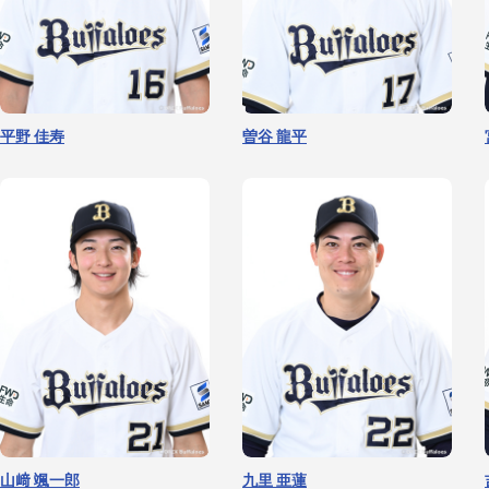
平野 佳寿
曽谷 龍平
山﨑 颯一郎
九里 亜蓮