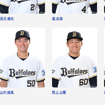
若月 健矢
森 友哉
佐藤 龍月
マチャド
山中 稜真
野上 士耀