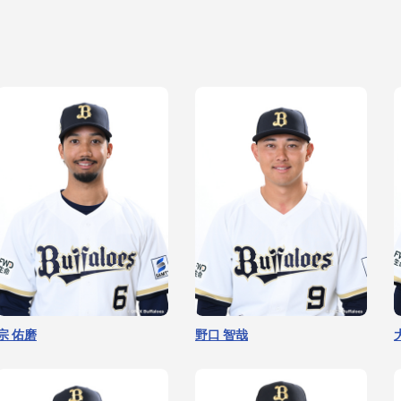
横山 楓
東山 玲士
博志
入山 海斗
宗 佑磨
野口 智哉