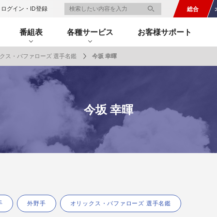
ログイン・ID登録
総合
番組表
各種サービス
お客様サポート
クス・バファローズ 選手名鑑
今坂 幸暉
一覧
番組表のお知らせ
プレゼント
サイクル
モーター
バレー
バスケット
フィギュアス
ロードレース
スポーツ
ボール
ボール
ケート
ガジン
J SPORTSオフィシャルキャラクタ
・ライブ配信サービス
サイクルビレッジ
今坂 幸暉
ゴルフアワー
会人バドミントン選手権
キー技術選手権大会
ップ
 インターハイ
Vリーグ 女子
フォーミュラ
・イタリア
ー インターハイ
ンズチャンピオンシップ
カープ
ヨットレース
熊本マスターズ
アルペンスキー
飯塚杯
Bリーグ
アジアチャンピオンズリーグ
WEC
ブエルタ・ア・エスパーニャ
Foot!超高校サッカー通信
ラグビー わんだほー！
中日ドラゴンズ
ュ
キングサーキット
ック複合
部屋
TS HOOP!～学生バスケ番組～
 オールスターゲームズ
バイク
レース
ゴールデンイーグルス
学生スポーツ
BWFワールドツアー
全日本アルペン
アイスショー
プレシーズンマッチ
FIM世界耐久ロードレース選手権（E
自転車情報番組
FIFA ビーチサッカー ワールドカッ
社会人野球（都市対抗野球大会）
生大会
スケート
代表
AMES
キ見！
SNOWTV
女子日本代表
SROジャパンカップ
侍ジャパン
春季交流大会
リーグワン
間レース
スパ・フランコルシャン24時間レー
リーグ戦
関西大学リーグ
手
外野手
オリックス・バファローズ 選手名鑑