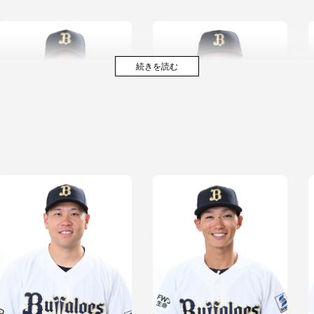
古田島 成龍
森 陽樹