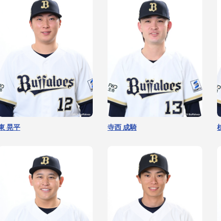
東 晃平
寺西 成騎