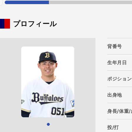
evious
プロフィール
背番号
生年月日
ポジション
出身地
身長/体重
投/打