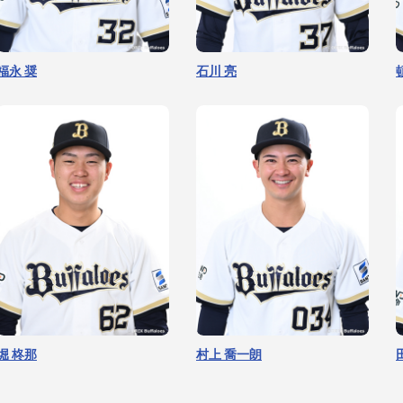
福永 奨
石川 亮
髙谷 舟
本田 仁海
堀 柊那
村上 喬一朗