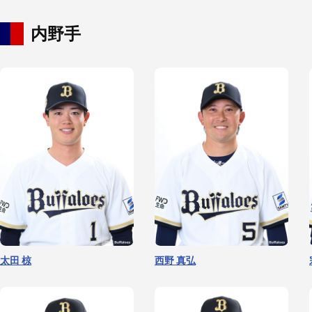
東松 快征
片山 楽生
内野手
ペルドモ
宮國 凌空
太田 椋
西野 真弘