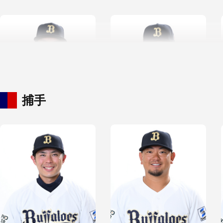
捕手
田嶋 大樹
藤川 敦也