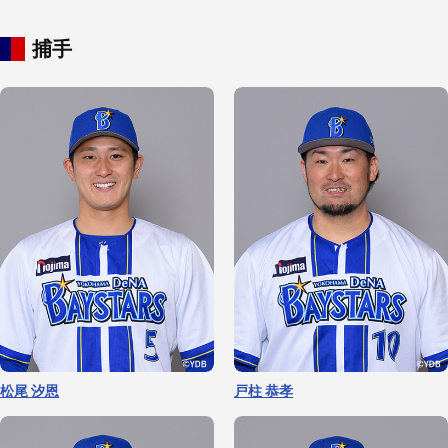
捕手
石田 健大
島田 舜也
大貫 晋一
小園 健太
松尾 汐恩
戸柱 恭孝