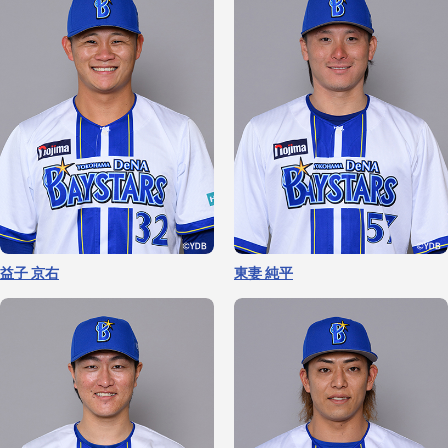
山﨑 康晃
坂本 裕哉
益子 京右
東妻 純平