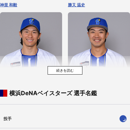
ビド
深沢 鳳介
宮下 朝陽
加藤 響
神里 和毅
勝又 温史
横浜DeNAベイスターズ 選手名鑑
森原 康平
坂口 翔颯
井上 朋也
石上 泰輝
井上 絢登
梶原 昂希
投手