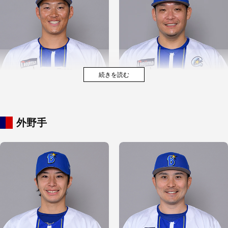
外野手
尾形 崇斗
松本 凌人
京田 陽太
筒香 嘉智