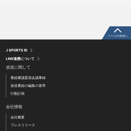
浜地 真澄
中川 颯
田内 真翔
高見澤 郁魅
濱 将乃介
エンカーナシオン
ページの先頭へ
J SPORTS ID
LINE連携について
放送に関して
番組審議委員会議事録
放送番組の編集の基準
行動計画
会社情報
会社概要
石田 裕太郎
平良 拳太郎
プレスリリース
小笠原 蒼
西巻 賢二
ヒュンメル
小針 大輝