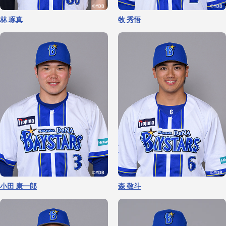
藤浪 晋太郎
篠木 健太郎
上甲 凌大
近藤 大雅
林 琢真
牧 秀悟
武田 陸玖
橋本 達弥
小田 康一郎
森 敬斗