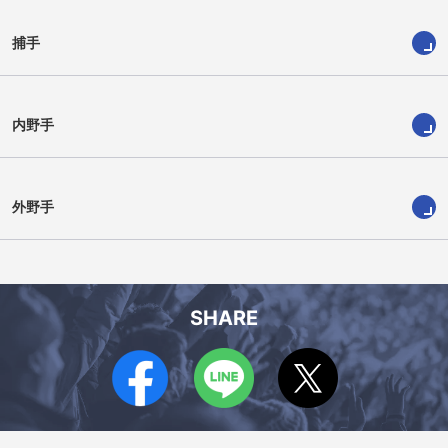
捕手
内野手
外野手
片山 皓心
ルイーズ
成瀬 脩人
宮﨑 敏郎
蝦名 達夫
関根 大気
SHARE