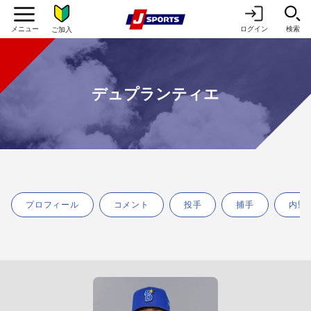
ログイン
検索
ご加入
デュプランティエ
プロフィール
コメント
投手
捕手
内野