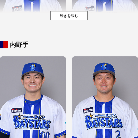
内野手
入江 大生
吉野 光樹
古市 尊
九鬼 隆平