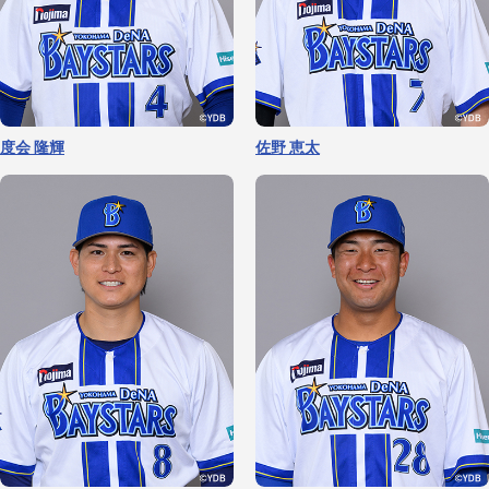
若松 尚輝
佐々木 千隼
三森 大貴
柴田 竜拓
度会 隆輝
佐野 恵太