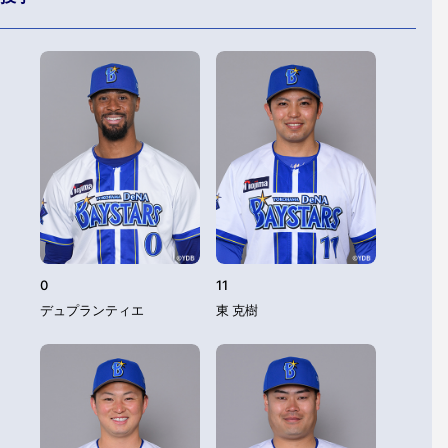
0
11
デュプランティエ
東 克樹