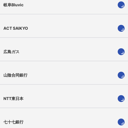
木山 琉聖
金廣 美希
岐阜Bluvic
ACT SAIKYO
広島ガス
山陰合同銀行
NTT東日本
松山 奈未
七十七銀行