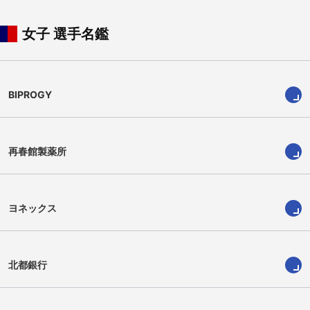
女子 選手名鑑
明地 陽菜
山口 茜
BIPROGY
再春館製薬所
ヨネックス
北都銀行