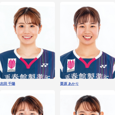
志田 千陽
栗原 あかり