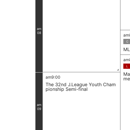
am
08
am
C
ML
am
L
Ma
am9:00
me
The 32nd J.League Youth Cham
pionship Semi-final
am
09