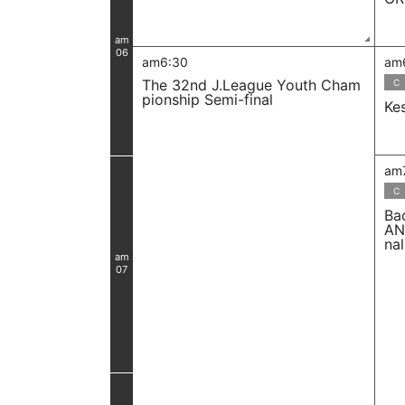
am
06
am6:30
am
The 32nd J.League Youth Cham
C
pionship Semi-final
Ke
am
C
Ba
AN
na
am
07