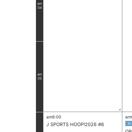
am
04
am
05
am6:00
am
J SPORTS HOOP!2026 #6
N
OR