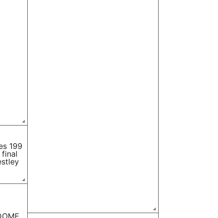
es 199
final
estley
 DOME