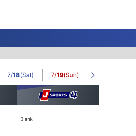
J SPORTS 4番組
LINE連携について
スキー
バドミントン
ピックアップ
ー
広告お問い合せ
オンデマンドをテレビに映すには
空手
S/Jリーグ
モーグル
フィギュアスケート学生大会
高校バスケ ウインターカップ2025
ヨーロッパチャンピオンズリーグ
フォーミュラE
ワンデーレース
Jユースカップ
海外ラグビー （グレイテスト・ライバルリ
横浜DeNAベイスターズ
ー・ツアー 2026 〜オールブラックス 南アフ
7/
18
(Sat)
7/
19
(Sun)
7/
20
(Mon)
WC）
プ
フリーライドワールドツアー
ISU選手権大会
高校バレー インターハイ
デイトナ24時間レース
シクロクロス
和倉ユースサッカー大会
大学野球
Next
リカ遠征〜）
GTV 〜SUPER GT トークバラエティ〜
高校野球
高校ラグビー
ス
セブンズ
Blank