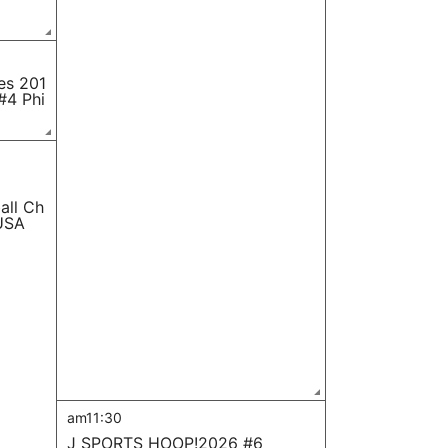
es 201
 #4 Phi
all Ch
USA
am11:30
J SPORTS HOOP!2026 #6