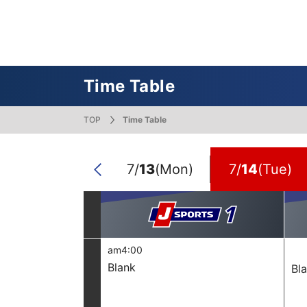
番組表
J SPORTS創立30周年特集ページ
Ch別番組
お知らせ
サッカー
野球
ラグビー
フットサル
SNSアカウント一覧
メールマ
サイクル広告お問い合わせ
簡易中継
ピックアップ
スキー
バドミントン
バレーボール
サッカー・フットサル
ラグビー
野球
バスケットボール
モータースポーツ
フィギュアスケート
サイクルロードレース
Time Table
TOP
Time Table
ドキュメンタリー
ジャパンオープン
ミラノ・コルティナ2026パラリンピック
サマーカップ
大学バスケ オータムリーグ
大同生命SVリーグ 男子
SUPER GT（スーパーGT）
ツール・ド・フランス
高円宮杯 JFA サッカープレミアリーグ
日本代表
MLB中継（メジャーリーグベースボール）
ハッピー
全日本社
全日本ス
アクアカ
高校バスケ
大同生命S
スーパー
ジロ・デ
高校サッカ
ネーショ
広島東洋
7/
12
(Sun)
7/
13
(Mon)
7/
14
(Tue)
フィットネス・ボディビル
全日本実業団バドミントン選手権
スキージャンプ
町田樹のスポーツアカデミア
バスケ スプリングマッチ 2026
まるっとバレーボール
WRC
ステージレース
U-16インターナショナルドリームカップ
オリックス・バファローズ
スカッシ
日本ラン
ノルディ
KENJIの
J SPOR
SVリーグ
スーパー
日本開催
FIFA
東北楽天
Previous
スノーボード
全米フィギュアスケート選手権
大学バレー
ダカールラリー
ガンバレ日本プロ野球!?
スキー学
スピード
男子日本
MOTOR G
MLBイッ
大学ラグビー（菅平合宿）
関東大学
ニュルブルクリンク24時間耐久レース
NPBジュニアトーナメント KONAMI CUP
富士24時
関東大学対抗戦
関東大学
2025
am4:00
Blank
Bl