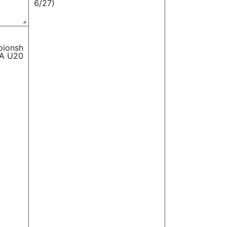
6/27)
pionsh
SA U20