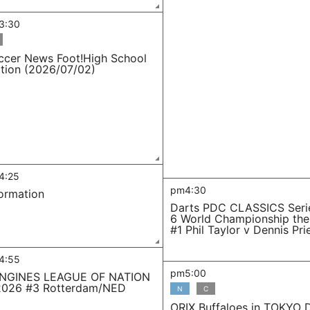
3:30
ccer News Foot!High School
ition (2026/07/02)
4:25
pm4:30
formation
Darts PDC CLASSICS Seri
6 World Championship the 
#1 Phil Taylor v Dennis Pri
4:55
pm5:00
NGINES LEAGUE OF NATION
2026 #3 Rotterdam/NED
N
C
ORIX Buffaloes in TOKYO