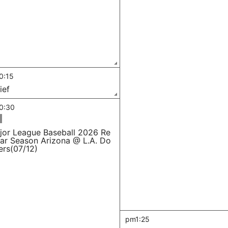
0:15
ief
0:30
jor League Baseball 2026 Re
lar Season Arizona @ L.A. Do
ers(07/12)
pm1:25