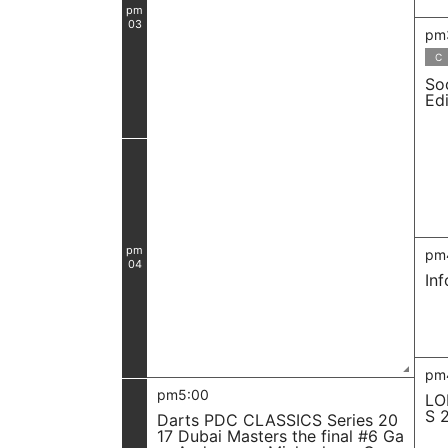
pm
03
pm
C
So
Ed
pm
pm
04
In
pm
pm5:00
LO
S 
Darts PDC CLASSICS Series 20
17 Dubai Masters the final #6 Ga