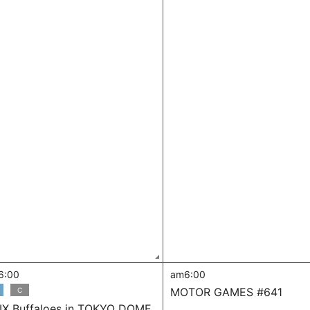
6:00
am6:00
MOTOR GAMES #641
C
IX Buffaloes in TOKYO DOME