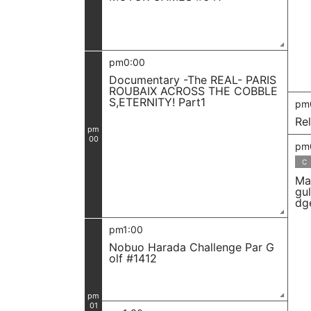
pm0:00
Documentary -The REAL- PARIS
ROUBAIX ACROSS THE COBBLE
S,ETERNITY! Part1
pm
Rel
pm
00
pm
C
Ma
gu
dg
pm1:00
Nobuo Harada Challenge Par G
olf #1412
pm
01