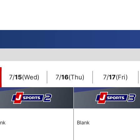
一覧
番組表のお知らせ
プレゼント
サイクル
モーター
バレー
バスケット
フィギュアス
ロードレース
スポーツ
ボール
ボール
ケート
ガジン
J SPORTSオフィシャルキャラクタ
・ライブ配信サービス
サイクルビレッジ
ゴルフアワー
会人バドミントン選手権
キー技術選手権大会
ップ
 インターハイ
Vリーグ 女子
フォーミュラ
・イタリア
ー インターハイ
ンズチャンピオンシップ
カープ
ヨットレース
熊本マスターズ
アルペンスキー
飯塚杯
Bリーグ
アジアチャンピオンズリーグ
WEC
ブエルタ・ア・エスパーニャ
Foot!超高校サッカー通信
ラグビー わんだほー！
中日ドラゴンズ
7/
15
(Wed)
7/
16
(Thu)
7/
17
(Fri)
ュ
キングサーキット
ック複合
部屋
TS HOOP!～学生バスケ番組～
 オールスターゲームズ
バイク
レース
ゴールデンイーグルス
学生スポーツ
BWFワールドツアー
全日本アルペン
アイスショー
プレシーズンマッチ
FIM世界耐久ロードレース選手権（E
自転車情報番組
FIFA ビーチサッカー ワールドカッ
社会人野球（都市対抗野球大会）
生大会
スケート
代表
AMES
キ見！
SNOWTV
女子日本代表
SROジャパンカップ
侍ジャパン
春季交流大会
リーグワン
間レース
スパ・フランコルシャン24時間レー
リーグ戦
関西大学リーグ
ank
Blank