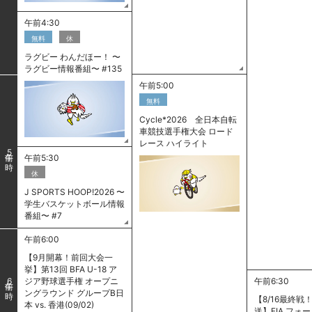
午前4:30
無料
休
ラグビー わんだほー！ 〜
ラグビー情報番組〜 #135
午前5:00
無料
Cycle*2026 全日本自転
車競技選手権大会 ロード
レース ハイライト
5
午前5:30
休
J SPORTS HOOP!2026 〜
学生バスケットボール情報
番組〜 #7
午前6:00
【9月開幕！前回大会一
挙】第13回 BFA U-18 ア
ジア野球選手権 オープニ
午前6:30
6
ングラウンド グループB日
【8/16最終戦
本 vs. 香港(09/02)
送】FIA フォ