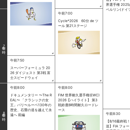
界選手権 2025/
ベルリン(ドイ
午前7:00
Cycle*2026 60分 de ツ
ール 第21ステージ
7
午前7:50
スーパーフォーミュラ 20
26 ダイジェスト 第3戦 富
士スピードウェイ
午前8:00
午前8:00
ドキュメンタリー 〜The R
FIM 世界耐久選手権(EWC)
EAL〜 「クラシックの女
2026【ハイライト】 第3
王」パリ〜ルーベ130年の
戦鈴鹿8時間耐久ロードレ
歴史、石畳の道を越えて永
ース
8
午前8:30
遠へ 前編
【8/16最終戦
送】FIA フォ