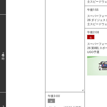
士スピードウ
午後1:55
スーパーフォー
26 ダイジェスト
士スピードウ
午後2:08
生
スーパーフォー
26 第8戦 ス
UGO予選
2
午後3:00
休
3