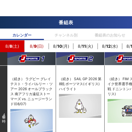
番組表
カレンダー
チャンネル別
番組表のお知らせ
8/
8
(土)
8/
9
(日)
8/
10
(月)
8/
11
(火)
8/
12
(水)
8/
（続き） ラグビー グレイ
（続き） SAIL GP 2026 第
（続き） FIM
テスト・ライバルリー・ツ
8戦 ポーツマス(イギリス)
イク世界選手権 2
アー 2026 オールブラック
ハイライト
戦 ドニントン
ス 南アフリカ遠征ストー
リス)
マーズ vs. ニュージーラン
ド(08/07)
4