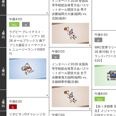
インターハイ2026 全国高
等学校総合体育大会バスケ
ットボール競技大会 男子
決勝福岡大大濠(福岡) vs.
北陸(福井)
午後4:00
同日
休
ラグビー グレイテスト・
4
午後4:30
ライバルリー・ツアー 20
26 オールブラックス 南ア
休
フリカ遠征ストーマーズ v
WRC世界ラリー
s. ニュージーランド(08/0
午後5:00
26 第10戦 
7)
ランドパワース
休
S20】
インターハイ2026 全国高
等学校総合体育大会バスケ
5
ットボール競技大会 女子
決勝東海大福岡(福岡) vs.
京都精華学園(京都)
午後6:00
同日
6
午後6:30
【佐々木朗希 
生
合】メジャーリ
リポビタンDチャレンジカ
午後7:00
026ダイヤモ