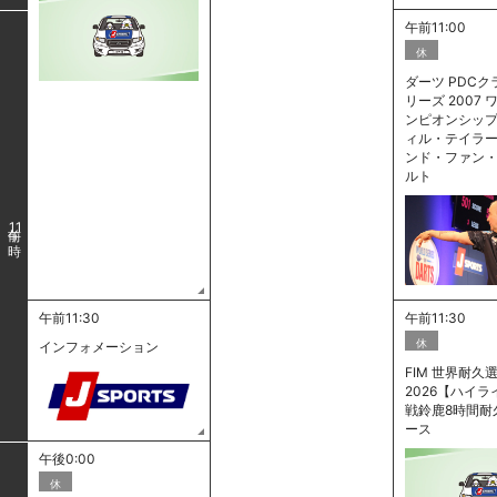
午前11:00
休
ダーツ PDC
リーズ 2007
ンピオンシップ 
ィル・テイラー 
ンド・ファン
ルト
11
午前11:30
午前11:30
休
インフォメーション
FIM 世界耐久選
2026【ハイラ
戦鈴鹿8時間耐
ース
午後0:00
休