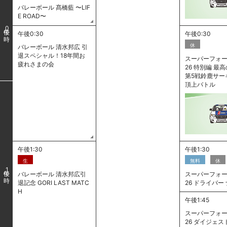
バレーボール 髙橋藍 〜LIF
E ROAD〜
0
午後0:30
午後0:30
休
バレーボール 清水邦広 引
退スペシャル！18年間お
スーパーフォー
疲れさまの会
26 特別編 
第5戦鈴鹿サー
頂上バトル
午後1:30
午後1:30
生
無料
休
1
バレーボール 清水邦広引
スーパーフォー
退記念 GORI LAST MATC
26 ドライバー
H
午後1:45
スーパーフォー
26 ダイジェスト