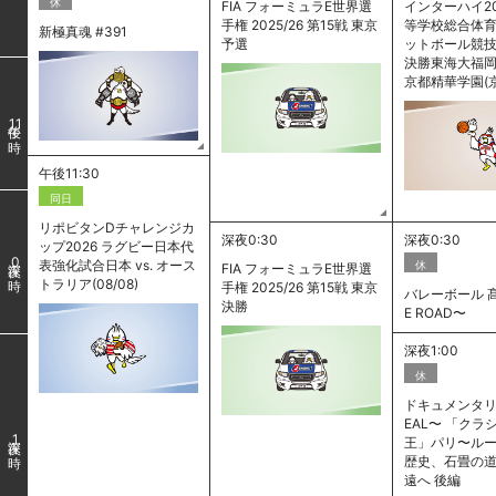
休
FIA フォーミュラE世界選
インターハイ20
手権 2025/26 第15戦 東京
等学校総合体
新極真魂 #391
予選
ットボール競技
決勝東海大福岡(福
京都精華学園(
11
午後11:30
同日
リポビタンDチャレンジカ
深夜0:30
深夜0:30
ップ2026 ラグビー日本代
0
表強化試合日本 vs. オース
休
FIA フォーミュラE世界選
トラリア(08/08)
手権 2025/26 第15戦 東京
バレーボール 髙
決勝
E ROAD〜
深夜1:00
休
ドキュメンタリー
EAL〜 「クラ
1
王」パリ〜ルー
歴史、石畳の
遠へ 後編