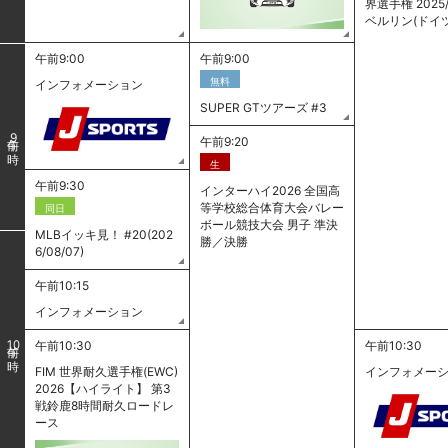
界選手権 2025/
ベルリン(ドイ
午前9:00
午前9:00
無料
インフォメーション
SUPER GTツアーズ #3
9
午前9:20
生
午前9:30
インターハイ2026 全国高
等学校総合体育大会バレー
同日
ボール競技大会 男子 準決
MLBイッキ見！ #20(202
勝／決勝
6/08/07)
午前10:15
インフォメーション
午前10:30
午前10:30
10
FIM 世界耐久選手権(EWC)
インフォメー
2026【ハイライト】 第3
戦鈴鹿8時間耐久ロードレ
ース