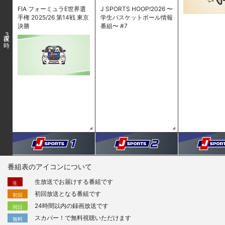
FIA フォーミュラE世界選
J SPORTS HOOP!2026 〜
手権 2025/26 第14戦 東京
学生バスケットボール情報
決勝
番組〜 #7
3
番組表のアイコンについて
生放送でお届けする番組です
生
初回放送となる番組です
初回
24時間以内の録画放送です
同日
スカパー！で無料視聴いただけます
無料