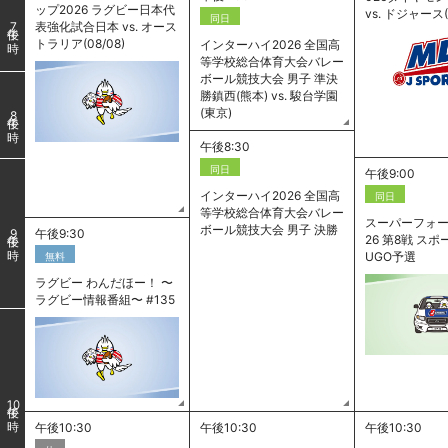
ップ2026 ラグビー日本代
vs. ドジャース(
同日
表強化試合日本 vs. オース
7
トラリア(08/08)
インターハイ2026 全国高
等学校総合体育大会バレー
ボール競技大会 男子 準決
勝鎮西(熊本) vs. 駿台学園
(東京)
8
午後8:30
同日
午後9:00
インターハイ2026 全国高
同日
等学校総合体育大会バレー
スーパーフォー
ボール競技大会 男子 決勝
午後9:30
9
26 第8戦 ス
UGO予選
無料
ラグビー わんだほー！ 〜
ラグビー情報番組〜 #135
10
午後10:30
午後10:30
午後10:30