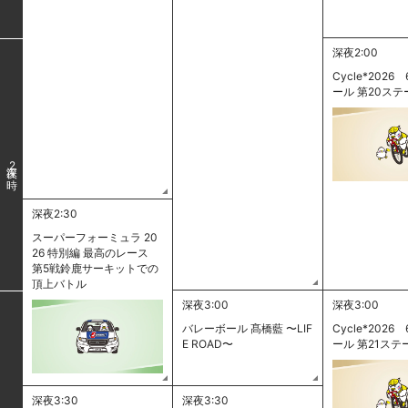
深夜2:00
Cycle*2026 
ール 第20ステ
2
深夜2:30
スーパーフォーミュラ 20
26 特別編 最高のレース
第5戦鈴鹿サーキットでの
頂上バトル
深夜3:00
深夜3:00
バレーボール 髙橋藍 〜LIF
Cycle*2026 
E ROAD〜
ール 第21ステ
深夜3:30
深夜3:30