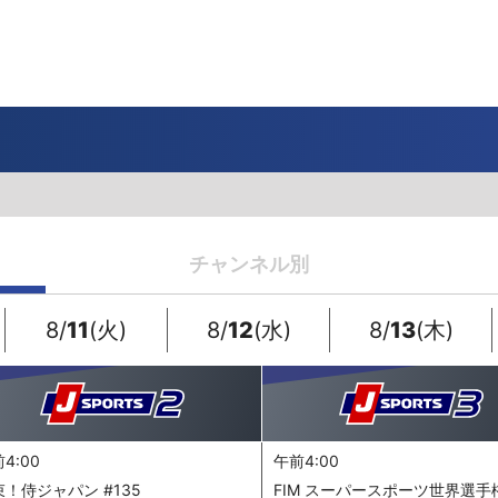
一覧
番組表のお知らせ
プレゼント
サイクル
モーター
バレー
バスケット
フィギュアス
ロードレース
スポーツ
ボール
ボール
ケート
ガジン
J SPORTSオフィシャルキャラクタ
・ライブ配信サービス
サイクルビレッジ
ゴルフアワー
会人バドミントン選手権
キー技術選手権大会
ップ
 インターハイ
Vリーグ 女子
フォーミュラ
・イタリア
ー インターハイ
ンズチャンピオンシップ
カープ
ヨットレース
熊本マスターズ
アルペンスキー
飯塚杯
Bリーグ
アジアチャンピオンズリーグ
WEC
ブエルタ・ア・エスパーニャ
Foot!超高校サッカー通信
ラグビー わんだほー！
中日ドラゴンズ
チャンネル別
ュ
キングサーキット
ック複合
部屋
TS HOOP!～学生バスケ番組～
 オールスターゲームズ
バイク
レース
ゴールデンイーグルス
学生スポーツ
BWFワールドツアー
全日本アルペン
アイスショー
プレシーズンマッチ
FIM世界耐久ロードレース選手権（E
自転車情報番組
FIFA ビーチサッカー ワールドカッ
社会人野球（都市対抗野球大会）
生大会
スケート
代表
AMES
キ見！
SNOWTV
女子日本代表
SROジャパンカップ
侍ジャパン
春季交流大会
リーグワン
8/
11
(火)
8/
12
(水)
8/
13
(木)
間レース
スパ・フランコルシャン24時間レー
リーグ戦
関西大学リーグ
4:00
午前4:00
束！侍ジャパン #135
FIM スーパースポーツ世界選手権