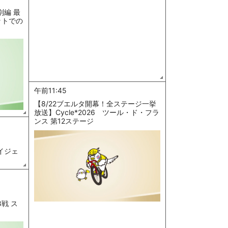
別編 最
ットでの
午前11:45
【8/22ブエルタ開幕！全ステージ一挙
放送】Cycle*2026 ツール・ド・フラ
ンス 第12ステージ
ダイジェ
8戦 ス