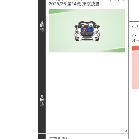
2025/26 第14戦 東京決勝
4
午前
バ
オー
5
午前6:00