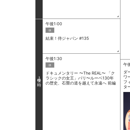
午後1:00
休
結束！侍ジャパン #135
午後1:30
午後
休
ダー
ドキュメンタリー 〜The REAL〜 「ク
ワ
ラシックの女王」パリ〜ルーベ130年
1
フ
の歴史、石畳の道を越えて永遠へ 前編
タ