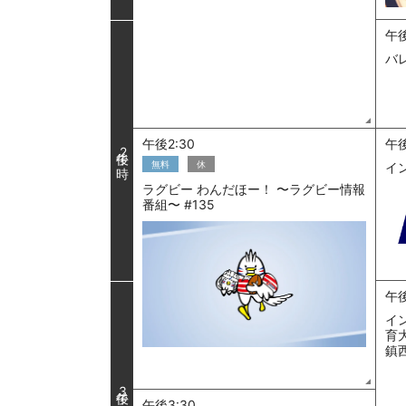
午後
バレ
午後2:30
午後
2
無料
休
イ
ラグビー わんだほー！ 〜ラグビー情報
番組〜 #135
午後
イ
育
鎮西
3
午後3:30