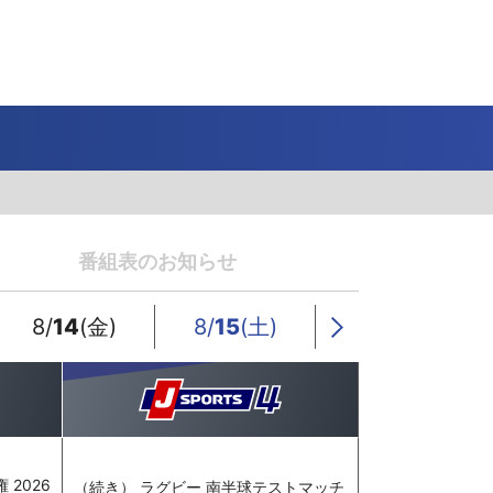
J SPORTS 4番組
LINE連携について
スキー
バドミントン
ピックアップ
ー
広告お問い合せ
オンデマンドをテレビに映すには
空手
S/Jリーグ
モーグル
フィギュアスケート学生大会
高校バスケ ウインターカップ2025
ヨーロッパチャンピオンズリーグ
フォーミュラE
ワンデーレース
Jユースカップ
海外ラグビー （グレイテスト・ライバルリ
横浜DeNAベイスターズ
ー・ツアー 2026 〜オールブラックス 南アフ
番組表のお知らせ
WC）
プ
フリーライドワールドツアー
ISU選手権大会
高校バレー インターハイ
デイトナ24時間レース
シクロクロス
和倉ユースサッカー大会
大学野球
リカ遠征〜）
GTV 〜SUPER GT トークバラエティ〜
高校野球
高校ラグビー
8/
14
(金)
8/
15
(土)
8/
16
(日)
Next
ス
セブンズ
 2026
（続き） ラグビー 南半球テストマッチ