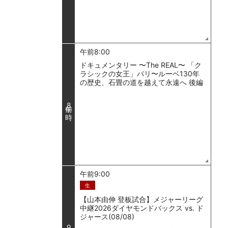
午前8:00
ドキュメンタリー 〜The REAL〜 「ク
ラシックの女王」パリ〜ルーベ130年
の歴史、石畳の道を越えて永遠へ 後編
8
午前9:00
生
【山本由伸 登板試合】メジャーリーグ
中継2026ダイヤモンドバックス vs. ド
ジャース(08/08)
9