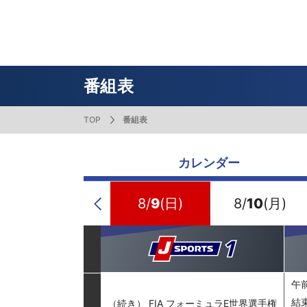
番組表
J SPORTS創立30周年特集ページ
Ch別番組
お知らせ
サッカー
野球
ラグビー
フットサル
SNSアカウント一覧
メールマ
サイクル広告お問い合わせ
簡易中継
ピックアップ
スキー
バドミントン
バレーボール
サッカー・フットサル
ラグビー
野球
バスケットボール
モータースポーツ
フィギュアスケート
サイクルロードレース
番組表
TOP
番組表
ドキュメンタリー
ジャパンオープン
ミラノ・コルティナ2026パラリンピック
サマーカップ
大学バスケ オータムリーグ
大同生命SVリーグ 男子
SUPER GT（スーパーGT）
ツール・ド・フランス
高円宮杯 JFA サッカープレミアリーグ
日本代表
MLB中継（メジャーリーグベースボール）
ハッピー
全日本社
全日本ス
アクアカ
高校バスケ
大同生命S
スーパー
ジロ・デ
高校サッカ
ネーショ
広島東洋
カレンダー
フィットネス・ボディビル
全日本実業団バドミントン選手権
スキージャンプ
町田樹のスポーツアカデミア
バスケ スプリングマッチ 2026
まるっとバレーボール
WRC
ステージレース
U-16インターナショナルドリームカップ
オリックス・バファローズ
スカッシ
日本ラン
ノルディ
KENJIの
J SPOR
SVリーグ
スーパー
日本開催
FIFA
東北楽天
スノーボード
全米フィギュアスケート選手権
大学バレー
ダカールラリー
ガンバレ日本プロ野球!?
スキー学
スピード
男子日本
MOTOR G
MLBイッ
大学ラグビー（菅平合宿）
関東大学
8/
8
(土)
8/
9
(日)
8/
10
(月)
Previous
ニュルブルクリンク24時間耐久レース
NPBジュニアトーナメント KONAMI CUP
富士24時
関東大学対抗戦
関東大学
2025
午前
結
（続き） FIA フォーミュラE世界選手権