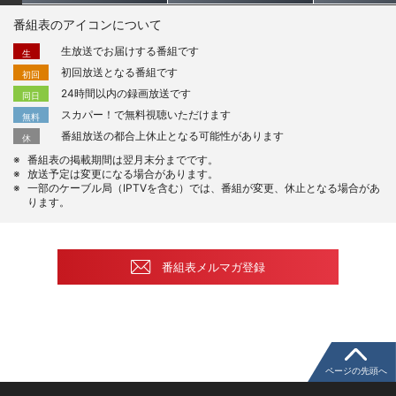
番組表のアイコンについて
生放送でお届けする番組です
生
初回放送となる番組です
初回
24時間以内の録画放送です
同日
スカパー！で無料視聴いただけます
無料
番組放送の都合上休止となる可能性があります
休
番組表の掲載期間は翌月末分までです。
放送予定は変更になる場合があります。
一部のケーブル局（IPTVを含む）では、番組が変更、休止となる場合があ
ります。
番組表メルマガ登録
ページの先頭へ