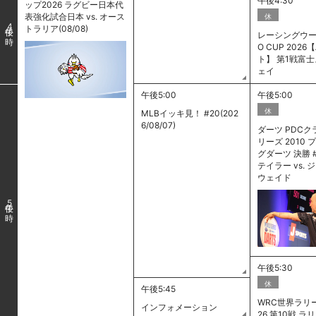
午後4:30
ップ2026 ラグビー日本代
表強化試合日本 vs. オース
休
4
トラリア(08/08)
レーシングウーマ
O CUP 202
ト】 第1戦富
ェイ
午後5:00
午後5:00
休
MLBイッキ見！ #20(202
6/08/07)
ダーツ PDC
リーズ 2010
グダーツ 決勝 
テイラー vs.
ウェイド
5
午後5:30
休
午後5:45
WRC世界ラリー
インフォメーション
26 第10戦 