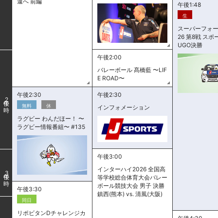
遠へ 前編
午後1:48
生
スーパーフォー
26 第8戦 ス
UGO決勝
午後2:00
バレーボール 髙橋藍 〜LIF
E ROAD〜
午後2:30
午後2:30
2
無料
休
インフォメーション
ラグビー わんだほー！ 〜
ラグビー情報番組〜 #135
午後3:00
インターハイ2026 全国高
3
等学校総合体育大会バレー
ボール競技大会 男子 決勝
午後3:30
鎮西(熊本) vs. 清風(大阪)
同日
リポビタンDチャレンジカ