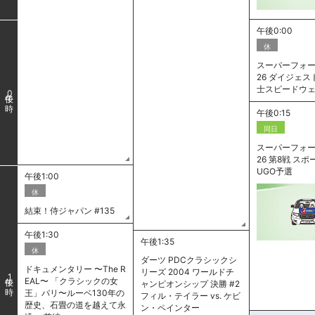
午後0:00
休
スーパーフォー
26 ダイジェスト
士スピードウ
0
午後0:15
同日
スーパーフォー
26 第8戦 ス
UGO予選
午後1:00
休
結束！侍ジャパン #135
午後1:30
午後1:35
休
ダーツ PDCクラシックシ
ドキュメンタリー 〜The R
リーズ 2004 ワールドチ
1
EAL〜 「クラシックの女
ャンピオンシップ 決勝 #2
王」パリ〜ルーベ130年の
フィル・テイラー vs. ケビ
歴史、石畳の道を越えて永
ン・ペインター