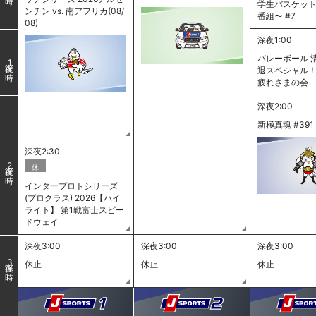
学生バスケッ
ンチン vs. 南アフリカ(08/
番組〜 #7
08)
深夜1:00
バレーボール 
1
退スペシャル！
疲れさまの会
深夜2:00
新極真魂 #391
深夜2:30
2
休
インタープロトシリーズ
(プロクラス) 2026【ハイ
ライト】 第1戦富士スピー
ドウェイ
深夜3:00
深夜3:00
深夜3:00
3
休止
休止
休止