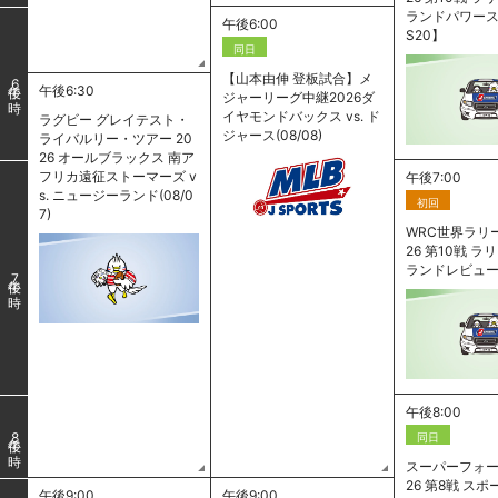
ランドパワース
午後6:00
S20】
同日
【山本由伸 登板試合】メ
6
午後6:30
ジャーリーグ中継2026ダ
イヤモンドバックス vs. ド
ラグビー グレイテスト・
ジャース(08/08)
ライバルリー・ツアー 20
26 オールブラックス 南ア
フリカ遠征ストーマーズ v
午後7:00
s. ニュージーランド(08/0
初回
7)
WRC世界ラリー
26 第10戦 
ランドレビュ
7
午後8:00
同日
8
スーパーフォー
26 第8戦 ス
午後9:00
午後9:00