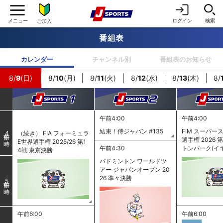
ログイン
検索
ご加入
番組表
カレンダー
チャンネル別
番組表のお知らせ
8/
9
(日)
8/
10
(月)
8/
11
(火)
8/
12
(水)
8/
13
(木)
8/
午前4:00
午前4:00
結束！侍ジャパン #135
FIM スーパー
（続き） FIA フォーミュラ
4
選手権 2026 
E世界選手権 2025/26 第1
午前4:30
トンパーク(イ
4戦 東京決勝
バドミントン ワールドツ
アー ジャパンオープン 20
26 準々決勝
5
午前6:00
午前6:00