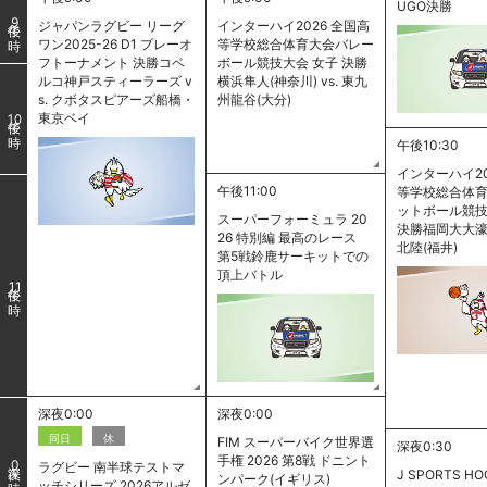
UGO決勝
9
ジャパンラグビー リーグ
インターハイ2026 全国高
ワン2025-26 D1 プレーオ
等学校総合体育大会バレー
フトーナメント 決勝コベ
ボール競技大会 女子 決勝
ルコ神戸スティーラーズ v
横浜隼人(神奈川) vs. 東九
s. クボタスピアーズ船橋・
州龍谷(大分)
東京ベイ
10
午後10:30
インターハイ20
午後11:00
等学校総合体
ットボール競技
スーパーフォーミュラ 20
決勝福岡大大濠(福
26 特別編 最高のレース
北陸(福井)
第5戦鈴鹿サーキットでの
頂上バトル
11
深夜0:00
深夜0:00
同日
休
FIM スーパーバイク世界選
深夜0:30
手権 2026 第8戦 ドニント
0
ラグビー 南半球テストマ
J SPORTS HO
ンパーク(イギリス)
ッチシリーズ 2026アルゼ