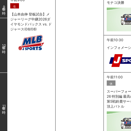
モナコ決勝
生
9
【山本由伸 登板試合】メ
ジャーリーグ中継2026ダ
イヤモンドバックス vs. ド
ジャース(08/08)
午前10:30
10
インフォメー
午前11:00
休
スーパーフォー
26 特別編 
第5戦鈴鹿サー
頂上バトル
11