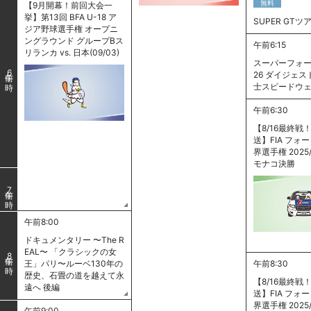
無料
【9月開幕！前回大会一
挙】第13回 BFA U-18 ア
SUPER GTツ
ジア野球選手権 オープニ
ングラウンド グループBス
午前6:15
リランカ vs. 日本(09/03)
スーパーフォー
6
26 ダイジェスト
士スピードウ
午前6:30
【8/16最終戦
送】FIA フォ
界選手権 2025/
モナコ決勝
7
午前8:00
ドキュメンタリー 〜The R
EAL〜 「クラシックの女
8
王」パリ〜ルーベ130年の
午前8:30
歴史、石畳の道を越えて永
【8/16最終戦
遠へ 後編
送】FIA フォ
界選手権 2025/
午前9:00