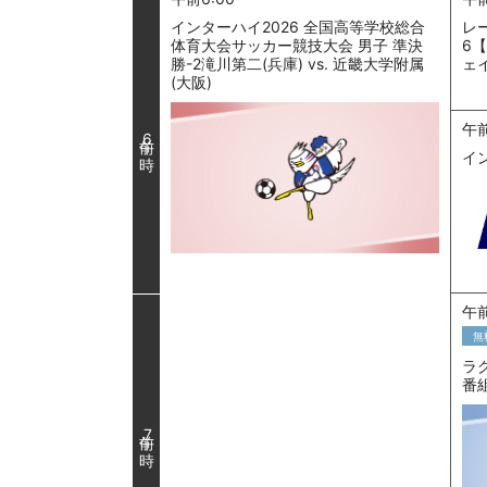
インターハイ2026 全国高等学校総合
レー
体育大会サッカー競技大会 男子 準決
6
勝-2滝川第二(兵庫) vs. 近畿大学附属
ェ
(大阪)
午前
6
イ
午前
無
ラ
番組
7