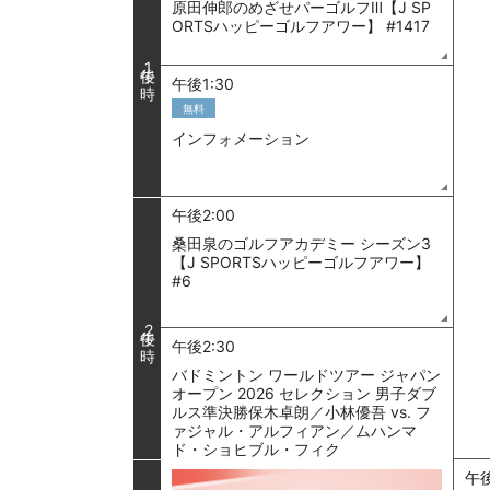
原田伸郎のめざせパーゴルフⅢ【J SP
ORTSハッピーゴルフアワー】 #1417
1
午後1:30
無料
インフォメーション
午後2:00
桑田泉のゴルフアカデミー シーズン3
【J SPORTSハッピーゴルフアワー】
#6
2
午後2:30
バドミントン ワールドツアー ジャパン
オープン 2026 セレクション 男子ダブ
ルス準決勝保木卓朗／小林優吾 vs. フ
ァジャル・アルフィアン／ムハンマ
ド・ショヒブル・フィク
午後