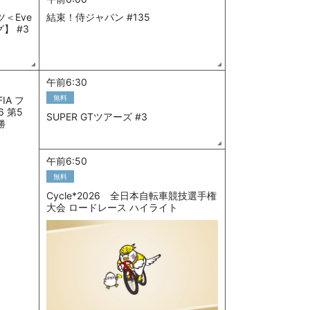
＜Eve
結束！侍ジャパン #135
】 #3
午前6:30
無料
IA フ
6 第5
SUPER GTツアーズ #3
勝
午前6:50
無料
Cycle*2026 全日本自転車競技選手権
大会 ロードレース ハイライト