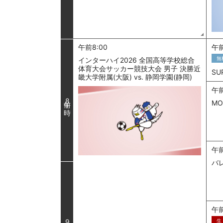
午前8:00
午前
無
インターハイ2026 全国高等学校総合
体育大会サッカー競技大会 男子 決勝近
SU
畿大学附属(大阪) vs. 静岡学園(静岡)
午前
8
MO
午前
バレ
午前
生
9