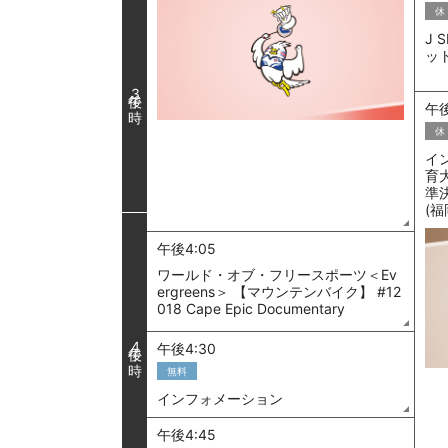
休
J 
ッ
3
午後
休
イ
育
準決
(福
午後4:05
ワールド・オブ・フリースポーツ＜Ev
ergreens＞ 【マウンテンバイク】 #12
018 Cape Epic Documentary
4
午後4:30
無料
インフォメーション
午後4:45