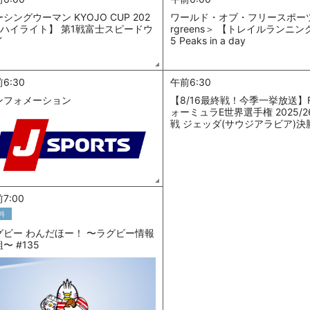
シングウーマン KYOJO CUP 202
ワールド・オブ・フリースポーツ
【ハイライト】 第1戦富士スピードウ
rgreens＞ 【トレイルランニング
イ
5 Peaks in a day
6:30
午前6:30
ンフォメーション
【8/16最終戦！今季一挙放送】F
ォーミュラE世界選手権 2025/2
戦 ジェッダ(サウジアラビア)決
7:00
料
グビー わんだほー！ 〜ラグビー情報
〜 #135