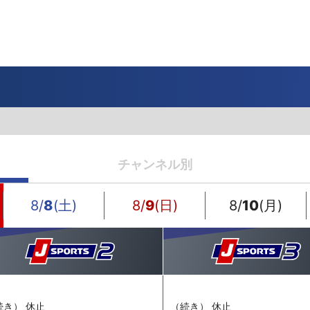
一覧
番組表のお知らせ
プレゼント
サイクル
モーター
バレー
バスケット
フィギュアス
ロードレース
スポーツ
ボール
ボール
ケート
ガジン
J SPORTSオフィシャルキャラクタ
・ライブ配信サービス
サイクルビレッジ
ゴルフアワー
会人バドミントン選手権
キー技術選手権大会
ップ
 インターハイ
Vリーグ 女子
フォーミュラ
・イタリア
ー インターハイ
ンズチャンピオンシップ
カープ
ヨットレース
熊本マスターズ
アルペンスキー
飯塚杯
Bリーグ
アジアチャンピオンズリーグ
WEC
ブエルタ・ア・エスパーニャ
Foot!超高校サッカー通信
ラグビー わんだほー！
中日ドラゴンズ
チャンネル別
ュ
キングサーキット
ック複合
部屋
TS HOOP!～学生バスケ番組～
 オールスターゲームズ
バイク
レース
ゴールデンイーグルス
学生スポーツ
BWFワールドツアー
全日本アルペン
アイスショー
プレシーズンマッチ
FIM世界耐久ロードレース選手権（E
自転車情報番組
FIFA ビーチサッカー ワールドカッ
社会人野球（都市対抗野球大会）
生大会
スケート
代表
AMES
キ見！
SNOWTV
女子日本代表
SROジャパンカップ
侍ジャパン
春季交流大会
リーグワン
8/
8
(土)
8/
9
(日)
8/
10
(月)
間レース
スパ・フランコルシャン24時間レー
リーグ戦
関西大学リーグ
続き） 休止
（続き） 休止