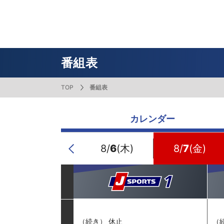
番組表
J SPORTS創立30周年特集ページ
Ch別番組
お知らせ
サッカー
野球
ラグビー
フットサル
SNSアカウント一覧
メールマ
サイクル広告お問い合わせ
簡易中継
ピックアップ
スキー
バドミントン
バレーボール
サッカー・フットサル
ラグビー
野球
バスケットボール
モータースポーツ
フィギュアスケート
サイクルロードレース
番組表
TOP
番組表
ドキュメンタリー
ジャパンオープン
ミラノ・コルティナ2026パラリンピック
サマーカップ
大学バスケ オータムリーグ
大同生命SVリーグ 男子
SUPER GT（スーパーGT）
ツール・ド・フランス
高円宮杯 JFA サッカープレミアリーグ
日本代表
MLB中継（メジャーリーグベースボール）
ハッピー
全日本社
全日本ス
アクアカ
高校バスケ
大同生命S
スーパー
ジロ・デ
高校サッカ
ネーショ
広島東洋
カレンダー
フィットネス・ボディビル
全日本実業団バドミントン選手権
スキージャンプ
町田樹のスポーツアカデミア
バスケ スプリングマッチ 2026
まるっとバレーボール
WRC
ステージレース
U-16インターナショナルドリームカップ
オリックス・バファローズ
スカッシ
日本ラン
ノルディ
KENJIの
J SPOR
SVリーグ
スーパー
日本開催
FIFA
東北楽天
スノーボード
全米フィギュアスケート選手権
大学バレー
ダカールラリー
ガンバレ日本プロ野球!?
スキー学
スピード
男子日本
MOTOR G
MLBイッ
大学ラグビー（菅平合宿）
関東大学
8/
5
(水)
8/
6
(木)
8/
7
(金)
Previous
ニュルブルクリンク24時間耐久レース
NPBジュニアトーナメント KONAMI CUP
富士24時
関東大学対抗戦
関東大学
2025
（続き） 休止
（