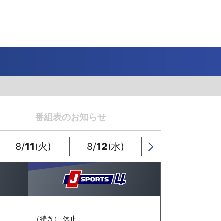
J SPORTS 4番組
LINE連携について
スキー
バドミントン
ピックアップ
ー
広告お問い合せ
オンデマンドをテレビに映すには
空手
S/Jリーグ
モーグル
フィギュアスケート学生大会
高校バスケ ウインターカップ2025
ヨーロッパチャンピオンズリーグ
フォーミュラE
ワンデーレース
Jユースカップ
海外ラグビー （グレイテスト・ライバルリ
横浜DeNAベイスターズ
ー・ツアー 2026 〜オールブラックス 南アフ
番組表のお知らせ
WC）
プ
フリーライドワールドツアー
ISU選手権大会
高校バレー インターハイ
デイトナ24時間レース
シクロクロス
和倉ユースサッカー大会
大学野球
リカ遠征〜）
GTV 〜SUPER GT トークバラエティ〜
高校野球
高校ラグビー
8/
11
(火)
8/
12
(水)
8/
13
(木)
Next
ス
セブンズ
（続き） 休止