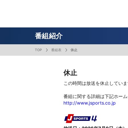
番組表
J SPORTS創立30周年特集ページ
Ch別番組
お知らせ
サッカー
野球
ラグビー
フットサル
SNSアカウント一覧
メールマ
サイクル広告お問い合わせ
簡易中継
ピックアップ
スキー
バドミントン
バレーボール
サッカー・フットサル
ラグビー
野球
バスケットボール
モータースポーツ
フィギュアスケート
サイクルロードレース
番組紹介
TOP
番組表
休止
ドキュメンタリー
ジャパンオープン
ミラノ・コルティナ2026パラリンピック
サマーカップ
大学バスケ オータムリーグ
大同生命SVリーグ 男子
SUPER GT（スーパーGT）
ツール・ド・フランス
高円宮杯 JFA サッカープレミアリーグ
日本代表
MLB中継（メジャーリーグベースボール）
ハッピー
全日本社
全日本ス
アクアカ
高校バスケ
大同生命S
スーパー
ジロ・デ
高校サッカ
ネーショ
広島東洋
フィットネス・ボディビル
全日本実業団バドミントン選手権
スキージャンプ
町田樹のスポーツアカデミア
バスケ スプリングマッチ 2026
まるっとバレーボール
WRC
ステージレース
U-16インターナショナルドリームカップ
オリックス・バファローズ
スカッシ
日本ラン
ノルディ
KENJIの
J SPOR
SVリーグ
スーパー
日本開催
FIFA
東北楽天
休止
スノーボード
全米フィギュアスケート選手権
大学バレー
ダカールラリー
ガンバレ日本プロ野球!?
スキー学
スピード
男子日本
MOTOR G
MLBイッ
大学ラグビー（菅平合宿）
関東大学
この時間は放送を休止していま
ニュルブルクリンク24時間耐久レース
NPBジュニアトーナメント KONAMI CUP
富士24時
関東大学対抗戦
関東大学
2025
番組に関する詳細は下記ホーム
http://www.jsports.co.jp