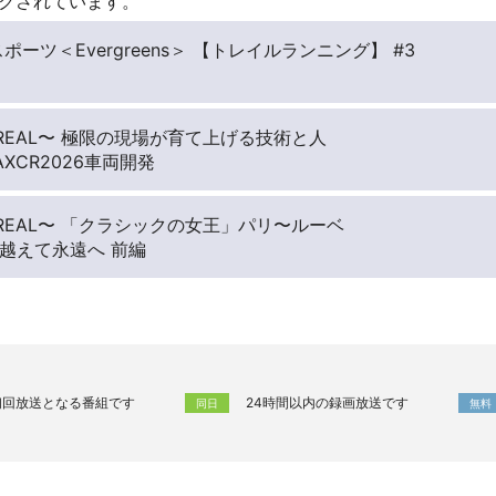
クされています。
ツ＜Evergreens＞ 【トレイルランニング】 #3
 REAL〜 極限の現場が育て上げる技術と人
XCR2026車両開発
 REAL〜 「クラシックの女王」パリ〜ルーベ
を越えて永遠へ 前編
初回放送となる番組です
24時間以内の録画放送です
同日
無料