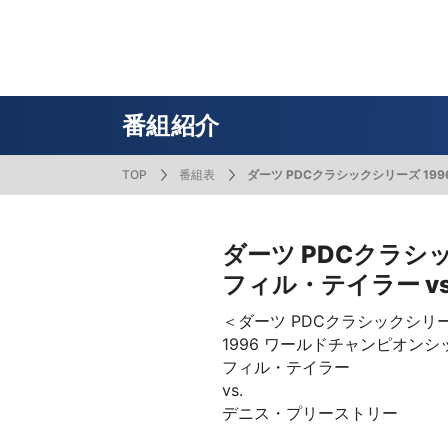
番組表
J SPORTS創立30周年特集ページ
Ch別番組
お知らせ
サッカー
野球
ラグビー
フットサル
SNSアカウント一覧
メールマ
サイクル広告お問い合わせ
簡易中継
ピックアップ
スキー
バドミントン
バレーボール
サッカー・フットサル
ラグビー
野球
バスケットボール
モータースポーツ
フィギュアスケート
サイクルロードレース
番組紹介
TOP
番組表
ダーツ PDCクラシックシリーズ 19
ドキュメンタリー
ジャパンオープン
ミラノ・コルティナ2026パラリンピック
サマーカップ
大学バスケ オータムリーグ
大同生命SVリーグ 男子
SUPER GT（スーパーGT）
ツール・ド・フランス
高円宮杯 JFA サッカープレミアリーグ
日本代表
MLB中継（メジャーリーグベースボール）
ハッピー
全日本社
全日本ス
アクアカ
高校バスケ
大同生命S
スーパー
ジロ・デ
高校サッカ
ネーショ
広島東洋
フィットネス・ボディビル
全日本実業団バドミントン選手権
スキージャンプ
町田樹のスポーツアカデミア
バスケ スプリングマッチ 2026
まるっとバレーボール
WRC
ステージレース
U-16インターナショナルドリームカップ
オリックス・バファローズ
スカッシ
日本ラン
ノルディ
KENJIの
J SPOR
SVリーグ
スーパー
日本開催
FIFA
東北楽天
ダーツ PDCクラシッ
フィル・テイラー v
スノーボード
全米フィギュアスケート選手権
大学バレー
ダカールラリー
ガンバレ日本プロ野球!?
スキー学
スピード
男子日本
MOTOR G
MLBイッ
大学ラグビー（菅平合宿）
関東大学
ニュルブルクリンク24時間耐久レース
NPBジュニアトーナメント KONAMI CUP
富士24時
関東大学対抗戦
関東大学
＜ダーツ PDCクラシックシリ
2025
1996 ワールドチャンピオンシ
フィル・テイラー
vs.
デニス・プリーストリー