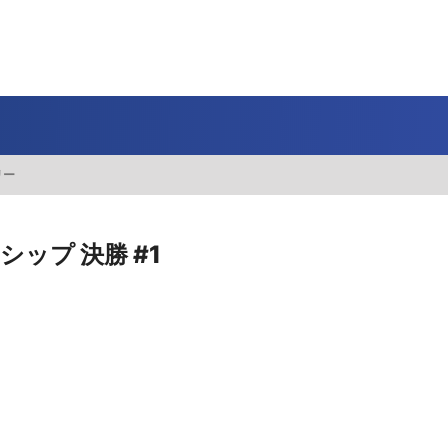
J SPORTS 4番組
LINE連携について
スキー
バドミントン
ピックアップ
ー
広告お問い合せ
オンデマンドをテレビに映すには
リー
空手
S/Jリーグ
モーグル
フィギュアスケート学生大会
高校バスケ ウインターカップ2025
ヨーロッパチャンピオンズリーグ
フォーミュラE
ワンデーレース
Jユースカップ
海外ラグビー （グレイテスト・ライバルリ
横浜DeNAベイスターズ
ー・ツアー 2026 〜オールブラックス 南アフ
WC）
プ
フリーライドワールドツアー
ISU選手権大会
高校バレー インターハイ
デイトナ24時間レース
シクロクロス
和倉ユースサッカー大会
大学野球
リカ遠征〜）
ップ 決勝 #1
GTV 〜SUPER GT トークバラエティ〜
高校野球
高校ラグビー
ス
セブンズ