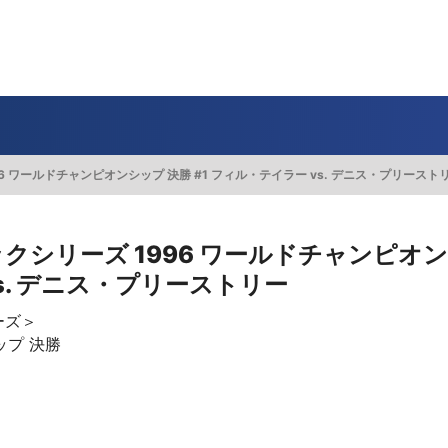
一覧
番組表のお知らせ
プレゼント
サイクル
モーター
バレー
バスケット
フィギュアス
ロードレース
スポーツ
ボール
ボール
ケート
ガジン
J SPORTSオフィシャルキャラクタ
・ライブ配信サービス
サイクルビレッジ
96 ワールドチャンピオンシップ 決勝 #1 フィル・テイラー vs. デニス・プリースト
ゴルフアワー
会人バドミントン選手権
キー技術選手権大会
ップ
 インターハイ
Vリーグ 女子
フォーミュラ
・イタリア
ー インターハイ
ンズチャンピオンシップ
カープ
ヨットレース
熊本マスターズ
アルペンスキー
飯塚杯
Bリーグ
アジアチャンピオンズリーグ
WEC
ブエルタ・ア・エスパーニャ
Foot!超高校サッカー通信
ラグビー わんだほー！
中日ドラゴンズ
ュ
キングサーキット
ック複合
部屋
TS HOOP!～学生バスケ番組～
 オールスターゲームズ
バイク
レース
ゴールデンイーグルス
学生スポーツ
BWFワールドツアー
全日本アルペン
アイスショー
プレシーズンマッチ
FIM世界耐久ロードレース選手権（E
自転車情報番組
FIFA ビーチサッカー ワールドカッ
社会人野球（都市対抗野球大会）
クシリーズ 1996 ワールドチャンピオンシ
s. デニス・プリーストリー
生大会
スケート
代表
AMES
キ見！
SNOWTV
女子日本代表
SROジャパンカップ
侍ジャパン
春季交流大会
リーグワン
間レース
スパ・フランコルシャン24時間レー
リーグ戦
関西大学リーグ
ーズ＞
ップ 決勝