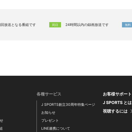
初回放送となる番組です
24時間以内の録画放送です
同日
無料
各種サービス
お客様サポート
J SPORTS と
J SPORTS創立30周年特集ページ
視聴するには
お知らせ
せ
プレゼント
番組
LINE連携について