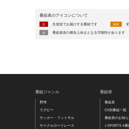
番組表のアイコンについて
生放送でお届けする番組です
生
初回
番組放送の都合上休止となる可能性があります
休
番組ジャンル
番組表
野球
番組表
ラグビー
Ch別番組一覧
サッカー・フットサル
番組表のお知ら
サイクルロードレース
J SPORTS 4