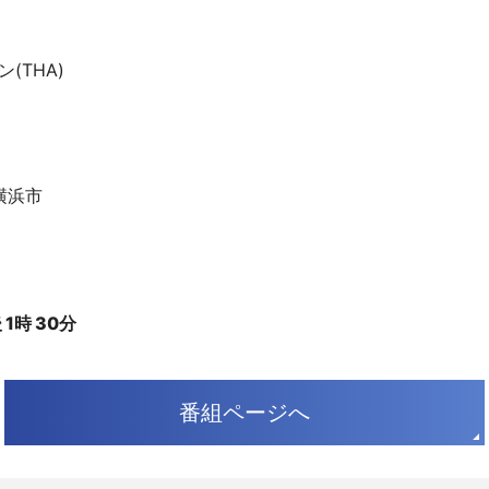
(THA)
横浜市
1時 30分
番組ページへ