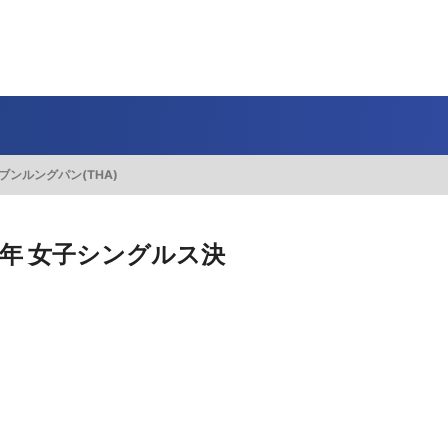
J SPORTS 4番組
LINE連携について
スキー
バドミントン
ピックアップ
ー
広告お問い合せ
オンデマンドをテレビに映すには
ブンルングパン(THA)
空手
S/Jリーグ
モーグル
フィギュアスケート学生大会
高校バスケ ウインターカップ2025
ヨーロッパチャンピオンズリーグ
フォーミュラE
ワンデーレース
Jユースカップ
海外ラグビー （グレイテスト・ライバルリ
横浜DeNAベイスターズ
ー・ツアー 2026 〜オールブラックス 南アフ
WC）
プ
フリーライドワールドツアー
ISU選手権大会
高校バレー インターハイ
デイトナ24時間レース
シクロクロス
和倉ユースサッカー大会
大学野球
リカ遠征〜）
4年 女子シングルス決
GTV 〜SUPER GT トークバラエティ〜
高校野球
高校ラグビー
ス
セブンズ