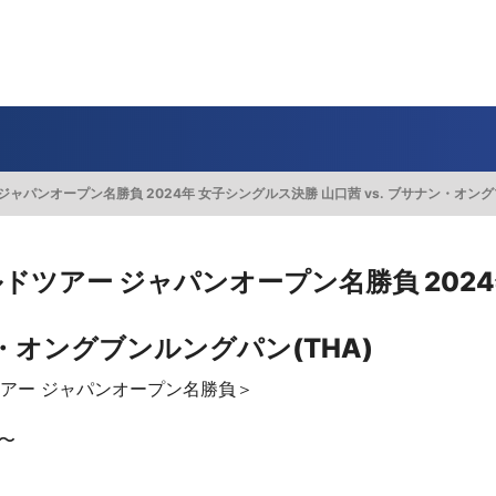
一覧
番組表のお知らせ
プレゼント
サイクル
モーター
バレー
バスケット
フィギュアス
ロードレース
スポーツ
ボール
ボール
ケート
ガジン
J SPORTSオフィシャルキャラクタ
・ライブ配信サービス
サイクルビレッジ
ャパンオープン名勝負 2024年 女子シングルス決勝 山口茜 vs. ブサナン・オング
ゴルフアワー
会人バドミントン選手権
キー技術選手権大会
ップ
 インターハイ
Vリーグ 女子
フォーミュラ
・イタリア
ー インターハイ
ンズチャンピオンシップ
カープ
ヨットレース
熊本マスターズ
アルペンスキー
飯塚杯
Bリーグ
アジアチャンピオンズリーグ
WEC
ブエルタ・ア・エスパーニャ
Foot!超高校サッカー通信
ラグビー わんだほー！
中日ドラゴンズ
ュ
キングサーキット
ック複合
部屋
TS HOOP!～学生バスケ番組～
 オールスターゲームズ
バイク
レース
ゴールデンイーグルス
学生スポーツ
BWFワールドツアー
全日本アルペン
アイスショー
プレシーズンマッチ
FIM世界耐久ロードレース選手権（E
自転車情報番組
FIFA ビーチサッカー ワールドカッ
社会人野球（都市対抗野球大会）
ドツアー ジャパンオープン名勝負 202
生大会
スケート
代表
AMES
キ見！
SNOWTV
女子日本代表
SROジャパンカップ
侍ジャパン
春季交流大会
リーグワン
ン・オングブンルングパン(THA)
間レース
スパ・フランコルシャン24時間レー
リーグ戦
関西大学リーグ
ツアー ジャパンオープン名勝負＞
〜