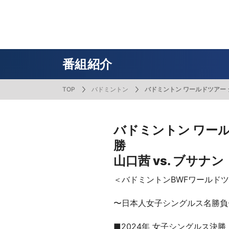
番組表
J SPORTS創立30周年特集ページ
Ch別番組
お知らせ
サッカー
野球
ラグビー
フットサル
SNSアカウント一覧
メールマ
サイクル広告お問い合わせ
簡易中継
ピックアップ
スキー
バドミントン
バレーボール
サッカー・フットサル
ラグビー
野球
バスケットボール
モータースポーツ
フィギュアスケート
サイクルロードレース
番組紹介
TOP
バドミントン
バドミントン ワールドツアー ジ
ドキュメンタリー
ジャパンオープン
ミラノ・コルティナ2026パラリンピック
サマーカップ
大学バスケ オータムリーグ
大同生命SVリーグ 男子
SUPER GT（スーパーGT）
ツール・ド・フランス
高円宮杯 JFA サッカープレミアリーグ
日本代表
MLB中継（メジャーリーグベースボール）
ハッピー
全日本社
全日本ス
アクアカ
高校バスケ
大同生命S
スーパー
ジロ・デ
高校サッカ
ネーショ
広島東洋
フィットネス・ボディビル
全日本実業団バドミントン選手権
スキージャンプ
町田樹のスポーツアカデミア
バスケ スプリングマッチ 2026
まるっとバレーボール
WRC
ステージレース
U-16インターナショナルドリームカップ
オリックス・バファローズ
スカッシ
日本ラン
ノルディ
KENJIの
J SPOR
SVリーグ
スーパー
日本開催
FIFA
東北楽天
バドミントン ワール
勝
スノーボード
全米フィギュアスケート選手権
大学バレー
ダカールラリー
ガンバレ日本プロ野球!?
スキー学
スピード
男子日本
MOTOR G
MLBイッ
大学ラグビー（菅平合宿）
関東大学
山口茜 vs. ブサナ
ニュルブルクリンク24時間耐久レース
NPBジュニアトーナメント KONAMI CUP
富士24時
関東大学対抗戦
関東大学
2025
＜バドミントンBWFワールド
〜日本人女子シングルス名勝負
■2024年 女子シングルス決勝