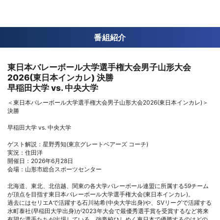
番組紹介
東日本バレーボール大学選手権大会男子山形大会
2026(東日本インカレ) 決勝
早稲田大学 vs. 中央大学
＜東日本バレーボール大学選手権大会男子山形大会2026(東日本インカレ)＞
決勝
早稲田大学 vs. 中央大学
ゲスト解説：星野秀知(東京グレートベアーズ コーチ)
実況：住田洋
開催日：2026年6月28日
会場：山形市総合スポーツセンター
北海道、東北、北信越、関東の各大学バレーボール連盟に所属する59チーム
が頂点を目指す東日本バレーボール大学選手権大会(東日本インカレ)。
過去にはセリエAで活躍する石川祐希(中央大学出身)や、SVリーグで活躍する
水町泰社(早稲田大学出身)が2023年大会で最優秀選手賞を受賞するなど将来
有望な選手たちが出場している。強豪校ひしめく東日本で優勝するのはどの