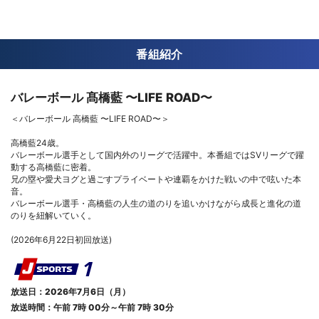
番組紹介
バレーボール 髙橋藍 〜LIFE ROAD〜
＜バレーボール 高橋藍 〜LIFE ROAD〜＞
高橋藍24歳。
バレーボール選手として国内外のリーグで活躍中。本番組ではSVリーグで躍
動する高橋藍に密着。
兄の塁や愛犬ヨグと過ごすプライベートや連覇をかけた戦いの中で呟いた本
音。
バレーボール選手・高橋藍の人生の道のりを追いかけながら成長と進化の道
のりを紐解いていく。
(2026年6月22日初回放送)
放送日：2026年7月6日（月）
放送時間：午前 7時 00分～午前 7時 30分