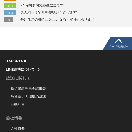
24時間以内の録画放送です
同日
スカパー！で無料視聴いただけます
無料
番組放送の都合上休止となる可能性があります
休
ページの先頭へ
J SPORTS ID
LINE連携について
放送に関して
番組審議委員会議事録
放送番組の編集の基準
行動計画
会社情報
会社概要