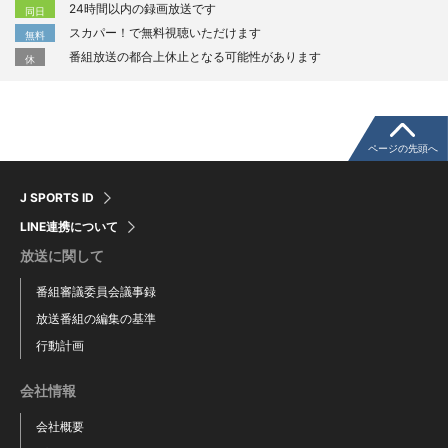
24時間以内の録画放送です
同日
スカパー！で無料視聴いただけます
無料
番組放送の都合上休止となる可能性があります
休
ページの先頭へ
J SPORTS ID
LINE連携について
放送に関して
番組審議委員会議事録
放送番組の編集の基準
行動計画
会社情報
会社概要