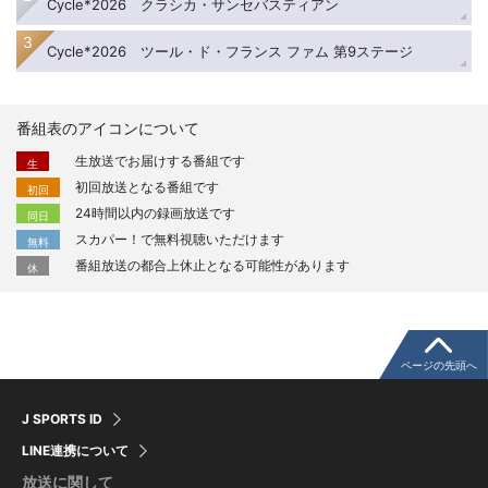
Cycle*2026 クラシカ・サンセバスティアン
Cycle*2026 ツール・ド・フランス ファム 第9ステージ
番組表のアイコンについて
生放送でお届けする番組です
生
初回放送となる番組です
初回
24時間以内の録画放送です
同日
スカパー！で無料視聴いただけます
無料
番組放送の都合上休止となる可能性があります
休
ページの先頭へ
J SPORTS ID
LINE連携について
放送に関して