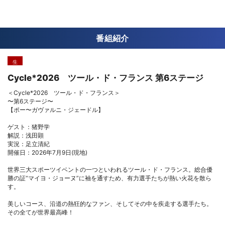
番組紹介
生
Cycle*2026 ツール・ド・フランス 第6ステージ
＜Cycle*2026 ツール・ド・フランス＞
〜第6ステージ〜
【ポー〜ガヴァルニ・ジェードル】
ゲスト：猪野学
解説：浅田顕
実況：足立清紀
開催日：2026年7月9日(現地)
世界三大スポーツイベントの一つといわれるツール・ド・フランス。総合優
勝の証“マイヨ・ジョーヌ”に袖を通すため、有力選手たちが熱い火花を散ら
す。
美しいコース、沿道の熱狂的なファン、そしてその中を疾走する選手たち。
その全てが世界最高峰！