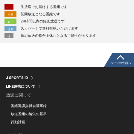
生放送でお届けする番組です
生
初回放送となる番組です
初回
24時間以内の録画放送です
同日
スカパー！で無料視聴いただけます
無料
番組放送の都合上休止となる可能性があります
休
ページの先頭へ
J SPORTS ID
LINE連携について
放送に関して
番組審議委員会議事録
放送番組の編集の基準
行動計画