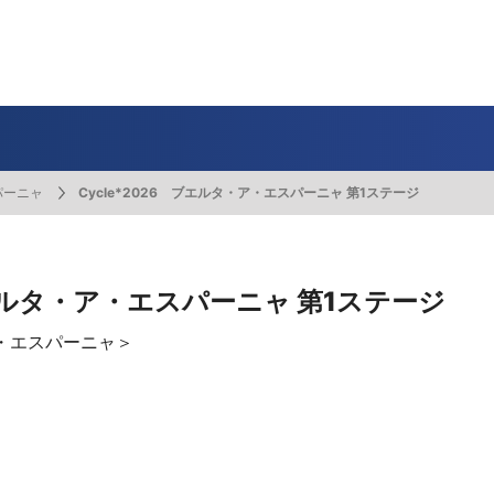
一覧
番組表のお知らせ
プレゼント
サイクル
モーター
バレー
バスケット
フィギュアス
ロードレース
スポーツ
ボール
ボール
ケート
ガジン
J SPORTSオフィシャルキャラクタ
・ライブ配信サービス
サイクルビレッジ
パーニャ
Cycle*2026 ブエルタ・ア・エスパーニャ 第1ステージ
ゴルフアワー
会人バドミントン選手権
キー技術選手権大会
ップ
 インターハイ
Vリーグ 女子
フォーミュラ
・イタリア
ー インターハイ
ンズチャンピオンシップ
カープ
ヨットレース
熊本マスターズ
アルペンスキー
飯塚杯
Bリーグ
アジアチャンピオンズリーグ
WEC
ブエルタ・ア・エスパーニャ
Foot!超高校サッカー通信
ラグビー わんだほー！
中日ドラゴンズ
ュ
キングサーキット
ック複合
部屋
TS HOOP!～学生バスケ番組～
 オールスターゲームズ
バイク
レース
ゴールデンイーグルス
学生スポーツ
BWFワールドツアー
全日本アルペン
アイスショー
プレシーズンマッチ
FIM世界耐久ロードレース選手権（E
自転車情報番組
FIFA ビーチサッカー ワールドカッ
社会人野球（都市対抗野球大会）
ブエルタ・ア・エスパーニャ 第1ステージ
生大会
スケート
代表
AMES
キ見！
SNOWTV
女子日本代表
SROジャパンカップ
侍ジャパン
春季交流大会
リーグワン
・ア・エスパーニャ＞
間レース
スパ・フランコルシャン24時間レー
リーグ戦
関西大学リーグ