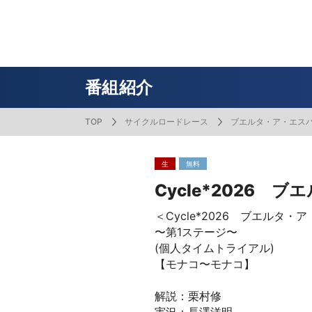
番組表
J SPORTS創立30周年特集ページ
Ch別番組
お知らせ
サッカー
野球
ラグビー
フットサル
SNSアカウント一覧
メールマ
サイクル広告お問い合わせ
簡易中継
ピックアップ
スキー
バドミントン
バレーボール
サッカー・フットサル
ラグビー
野球
バスケットボール
モータースポーツ
フィギュアスケート
サイクルロードレース
番組紹介
TOP
サイクルロードレース
ブエルタ・ア・エス
ドキュメンタリー
ジャパンオープン
ミラノ・コルティナ2026パラリンピック
サマーカップ
大学バスケ オータムリーグ
大同生命SVリーグ 男子
SUPER GT（スーパーGT）
ツール・ド・フランス
高円宮杯 JFA サッカープレミアリーグ
日本代表
MLB中継（メジャーリーグベースボール）
ハッピー
全日本社
全日本ス
アクアカ
高校バスケ
大同生命S
スーパー
ジロ・デ
高校サッカ
ネーショ
広島東洋
生
無料
フィットネス・ボディビル
全日本実業団バドミントン選手権
スキージャンプ
町田樹のスポーツアカデミア
バスケ スプリングマッチ 2026
まるっとバレーボール
WRC
ステージレース
U-16インターナショナルドリームカップ
オリックス・バファローズ
スカッシ
日本ラン
ノルディ
KENJIの
J SPOR
SVリーグ
スーパー
日本開催
FIFA
東北楽天
Cycle*2026 
スノーボード
全米フィギュアスケート選手権
大学バレー
ダカールラリー
ガンバレ日本プロ野球!?
スキー学
スピード
男子日本
MOTOR G
MLBイッ
大学ラグビー（菅平合宿）
関東大学
＜Cycle*2026 ブエルタ
ニュルブルクリンク24時間耐久レース
NPBジュニアトーナメント KONAMI CUP
富士24時
関東大学対抗戦
関東大学
〜第1ステージ〜
2025
(個人タイムトライアル)
【モナコ〜モナコ】
解説：栗村修