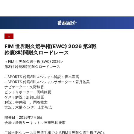
番組紹介
生
FIM 世界耐久選手権(EWC) 2026 第3戦
鈴鹿8時間耐久ロードレース
＜FIM 世界耐久選手権(EWC) 2026＞
第3戦 鈴鹿8時間耐久ロードレース
J SPORTS 鈴鹿8耐スペシャル解説：青木宣篤
J SPORTS 鈴鹿8耐スペシャルサポーター：若月佑美
ナビゲーター：久野静香
ピットリポーター：岡崎静夏
ゲスト解説：加賀山就臣
解説：宇井陽一、岡谷雄太
実況：木幡 ケンヂ、上野智広
開催日：2026年7月5日
会場：鈴鹿サーキット，三重県鈴鹿市
二輪の耐久レース世界選手権であるFIM世界耐久選手権(EWC)。