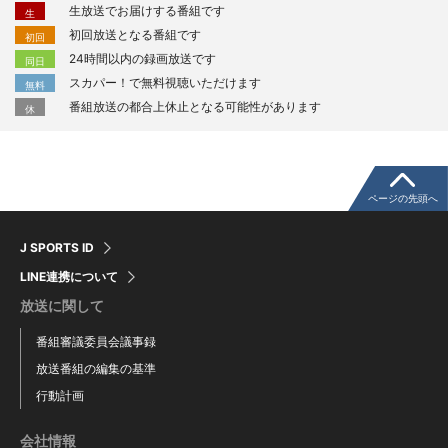
生放送でお届けする番組です
生
初回放送となる番組です
初回
24時間以内の録画放送です
同日
スカパー！で無料視聴いただけます
無料
番組放送の都合上休止となる可能性があります
休
ページの先頭へ
J SPORTS ID
LINE連携について
放送に関して
番組審議委員会議事録
放送番組の編集の基準
行動計画
会社情報