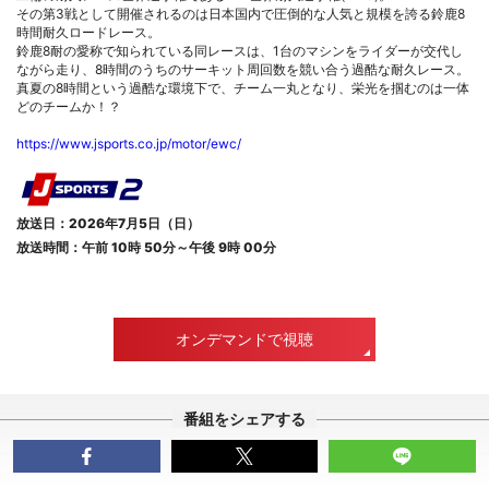
その第3戦として開催されるのは日本国内で圧倒的な人気と規模を誇る鈴鹿8
時間耐久ロードレース。
鈴鹿8耐の愛称で知られている同レースは、1台のマシンをライダーが交代し
ながら走り、8時間のうちのサーキット周回数を競い合う過酷な耐久レース。
真夏の8時間という過酷な環境下で、チーム一丸となり、栄光を掴むのは一体
どのチームか！？
https://www.jsports.co.jp/motor/ewc/
放送日：2026年7月5日（日）
放送時間：午前 10時 50分～午後 9時 00分
オンデマンドで視聴
番組をシェアする