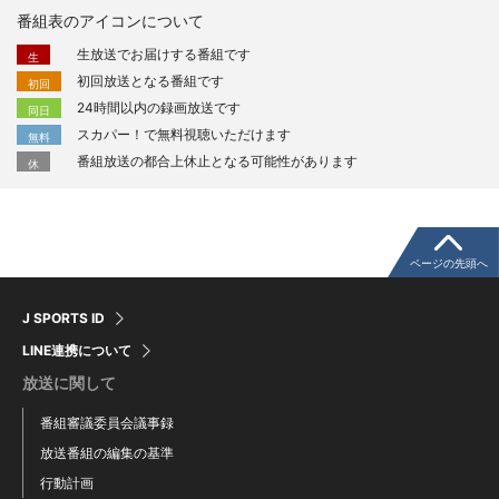
番組表のアイコンについて
生放送でお届けする番組です
生
初回放送となる番組です
初回
24時間以内の録画放送です
同日
スカパー！で無料視聴いただけます
無料
番組放送の都合上休止となる可能性があります
休
ページの先頭へ
J SPORTS ID
LINE連携について
放送に関して
番組審議委員会議事録
放送番組の編集の基準
行動計画