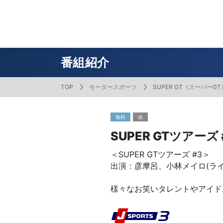
番組表
J SPORTS創立30周年特集ページ
Ch別番組
お知らせ
サッカー
野球
ラグビー
フットサル
SNSアカウント一覧
メールマ
サイクル広告お問い合わせ
簡易中継
ピックアップ
スキー
バドミントン
バレーボール
サッカー・フットサル
ラグビー
野球
バスケットボール
モータースポーツ
フィギュアスケート
サイクルロードレース
番組紹介
TOP
モータースポーツ
SUPER GT（スーパーGT
ドキュメンタリー
ジャパンオープン
ミラノ・コルティナ2026パラリンピック
サマーカップ
大学バスケ オータムリーグ
大同生命SVリーグ 男子
SUPER GT（スーパーGT）
ツール・ド・フランス
高円宮杯 JFA サッカープレミアリーグ
日本代表
MLB中継（メジャーリーグベースボール）
ハッピー
全日本社
全日本ス
アクアカ
高校バスケ
大同生命S
スーパー
ジロ・デ
高校サッカ
ネーショ
広島東洋
無料
休
フィットネス・ボディビル
全日本実業団バドミントン選手権
スキージャンプ
町田樹のスポーツアカデミア
バスケ スプリングマッチ 2026
まるっとバレーボール
WRC
ステージレース
U-16インターナショナルドリームカップ
オリックス・バファローズ
スカッシ
日本ラン
ノルディ
KENJIの
J SPOR
SVリーグ
スーパー
日本開催
FIFA
東北楽天
SUPER GTツアーズ 
スノーボード
全米フィギュアスケート選手権
大学バレー
ダカールラリー
ガンバレ日本プロ野球!?
スキー学
スピード
男子日本
MOTOR G
MLBイッ
大学ラグビー（菅平合宿）
関東大学
＜SUPER GTツアーズ #3＞
ニュルブルクリンク24時間耐久レース
NPBジュニアトーナメント KONAMI CUP
富士24時
関東大学対抗戦
関東大学
出演：彦摩呂、小林メイロ(ライ
2025
様々なお笑いタレントやアイド