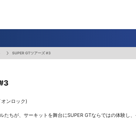
一覧
番組表のお知らせ
プレゼント
サイクル
モーター
バレー
バスケット
フィギュアス
ロードレース
スポーツ
ボール
ボール
ケート
ガジン
J SPORTSオフィシャルキャラクタ
・ライブ配信サービス
サイクルビレッジ
）
SUPER GTツアーズ #3
ゴルフアワー
会人バドミントン選手権
キー技術選手権大会
ップ
 インターハイ
Vリーグ 女子
フォーミュラ
・イタリア
ー インターハイ
ンズチャンピオンシップ
カープ
ヨットレース
熊本マスターズ
アルペンスキー
飯塚杯
Bリーグ
アジアチャンピオンズリーグ
WEC
ブエルタ・ア・エスパーニャ
Foot!超高校サッカー通信
ラグビー わんだほー！
中日ドラゴンズ
ュ
キングサーキット
ック複合
部屋
TS HOOP!～学生バスケ番組～
 オールスターゲームズ
バイク
レース
ゴールデンイーグルス
学生スポーツ
BWFワールドツアー
全日本アルペン
アイスショー
プレシーズンマッチ
FIM世界耐久ロードレース選手権（E
自転車情報番組
FIFA ビーチサッカー ワールドカッ
社会人野球（都市対抗野球大会）
#3
生大会
スケート
代表
AMES
キ見！
SNOWTV
女子日本代表
SROジャパンカップ
侍ジャパン
春季交流大会
リーグワン
間レース
スパ・フランコルシャン24時間レー
リーグ戦
関西大学リーグ
オンロック)
ルたちが、サーキットを舞台にSUPER GTならではの体験し