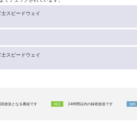
4戦 富士スピードウェイ
4戦 富士スピードウェイ
初回放送となる番組です
24時間以内の録画放送です
同日
無料