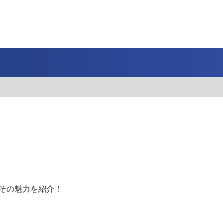
J SPORTS 4番組
LINE連携について
スキー
バドミントン
ピックアップ
ー
広告お問い合せ
オンデマンドをテレビに映すには
空手
S/Jリーグ
モーグル
フィギュアスケート学生大会
高校バスケ ウインターカップ2025
ヨーロッパチャンピオンズリーグ
フォーミュラE
ワンデーレース
Jユースカップ
海外ラグビー （グレイテスト・ライバルリ
横浜DeNAベイスターズ
ー・ツアー 2026 〜オールブラックス 南アフ
WC）
プ
フリーライドワールドツアー
ISU選手権大会
高校バレー インターハイ
デイトナ24時間レース
シクロクロス
和倉ユースサッカー大会
大学野球
リカ遠征〜）
GTV 〜SUPER GT トークバラエティ〜
高校野球
高校ラグビー
ス
セブンズ
、その魅力を紹介！