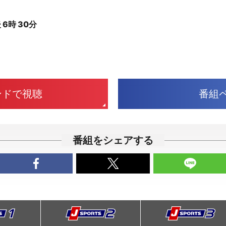
）
6時 30分
ンドで視聴
番組
番組をシェアする