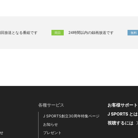
初回放送となる番組です
24時間以内の録画放送です
同日
無料
各種サービス
お客様サポート
J SPORTS と
J SPORTS創立30周年特集ページ
視聴するには
お知らせ
せ
プレゼント