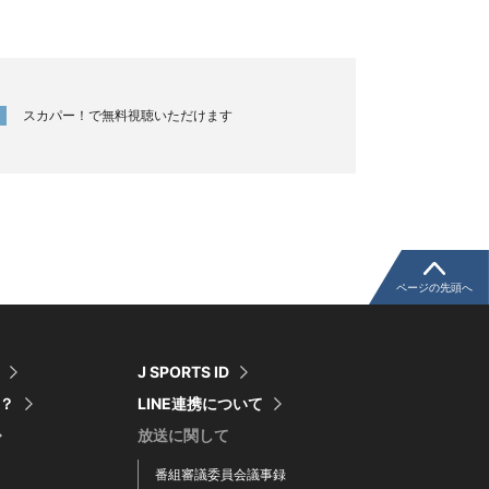
スカパー！で無料視聴いただけます
ページの先頭へ
J SPORTS ID
は？
LINE連携について
放送に関して
番組審議委員会議事録