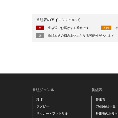
番組表のアイコンについて
生放送でお届けする番組です
生
初回
番組放送の都合上休止となる可能性があります
休
番組ジャンル
番組表
野球
番組表
ラグビー
Ch別番組一覧
サッカー・フットサル
番組表のお知ら