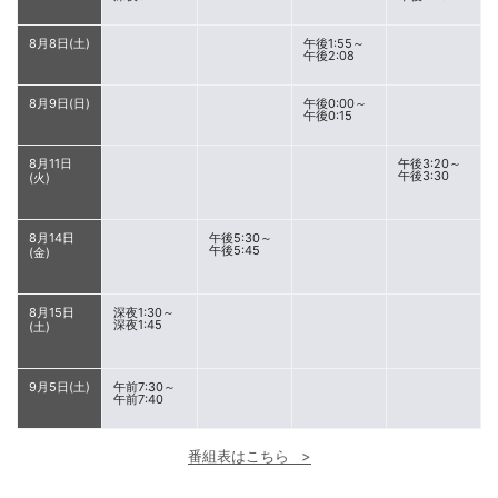
8月8日(土)
午後1:55～
午後2:08
8月9日(日)
午後0:00～
午後0:15
8月11日
午後3:20～
午後3:30
(火)
8月14日
午後5:30～
午後5:45
(金)
8月15日
深夜1:30～
深夜1:45
(土)
9月5日(土)
午前7:30～
午前7:40
番組表はこちら