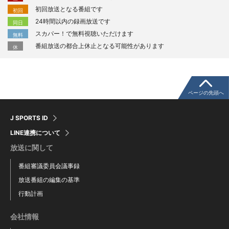
初回放送となる番組です
初回
24時間以内の録画放送です
同日
スカパー！で無料視聴いただけます
無料
番組放送の都合上休止となる可能性があります
休
ページの先頭へ
J SPORTS ID
LINE連携について
放送に関して
番組審議委員会議事録
放送番組の編集の基準
行動計画
会社情報