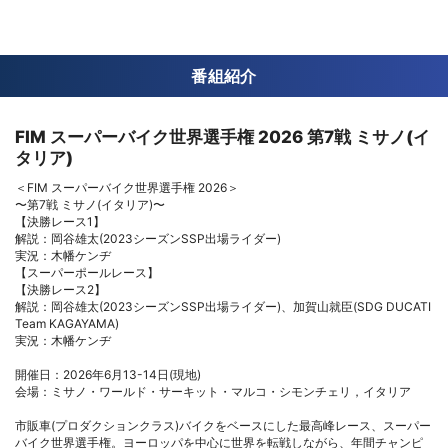
番組紹介
FIM スーパーバイク世界選手権 2026 第7戦 ミサノ(イ
タリア)
＜FIM スーパーバイク世界選手権 2026＞
〜第7戦 ミサノ(イタリア)〜
【決勝レース1】
解説：岡谷雄太(2023シーズンSSP出場ライダー)
実況：木幡ケンヂ
【スーパーポールレース】
【決勝レース2】
解説：岡谷雄太(2023シーズンSSP出場ライダー)、加賀山就臣(SDG DUCATI
Team KAGAYAMA)
実況：木幡ケンヂ
開催日：2026年6月13-14日(現地)
会場：ミサノ・ワールド・サーキット・マルコ・シモンチェリ，イタリア
市販車(プロダクションクラス)バイクをベースにした最高峰レース、スーパー
バイク世界選手権。ヨーロッパを中心に世界を転戦しながら、年間チャンピ