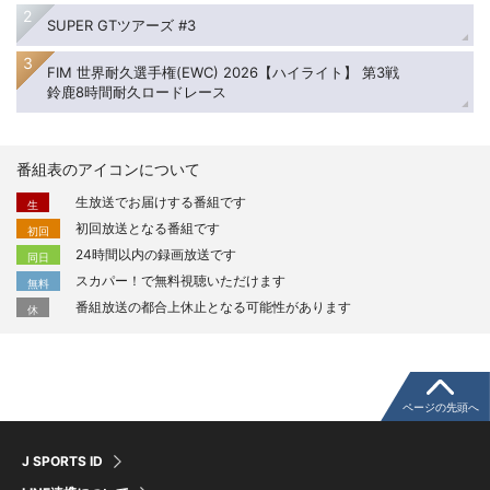
SUPER GTツアーズ #3
FIM 世界耐久選手権(EWC) 2026【ハイライト】 第3戦
鈴鹿8時間耐久ロードレース
番組表のアイコンについて
生放送でお届けする番組です
生
初回放送となる番組です
初回
24時間以内の録画放送です
同日
スカパー！で無料視聴いただけます
無料
番組放送の都合上休止となる可能性があります
休
ページの先頭へ
J SPORTS ID