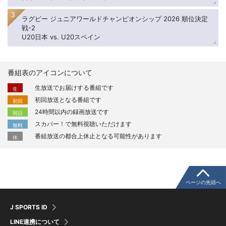
ラグビー ジュニアワールドチャンピオンシップ 2026 順位決定
戦-2
U20日本 vs. U20スペイン
番組表のアイコンについて
生放送でお届けする番組です
生
初回放送となる番組です
初回
24時間以内の録画放送です
同日
スカパー！で無料視聴いただけます
無料
番組放送の都合上休止となる可能性があります
休
ページの先頭へ
J SPORTS ID
LINE連携について