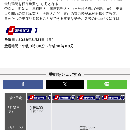
最終確認を行う重要な1か月となる。
帝京大、明治大、早稲田大、慶應義塾大といった対抗戦の強豪に加え、東海
大や関西の京都産業大・天理大など、東西の有力校が垣根を越えて激突。
自分たちの現在地を知ることができる重要な試合。各校の仕上がりに注目!
放送日：2026年8月31日（月）
放送時間：午後 8時 00分～午後 10時 00分
番組をシェアする
放送予定
8月31日
午後8:00～
午後10:00
(月)
9月1日(火)
午前9:30～