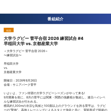
番組紹介
初回
大学ラグビー 菅平合宿 2026 練習試合 #4
早稲田大学 vs. 京都産業大学
＜大学ラグビー 菅平合宿 2026＞
〜練習試合〜
早稲田大学
vs.
京都産業大学
開催日：2026年8月26日
会場：サニアパーク菅平
いよいよ、ファン待望の大学ラグビーシーズンがやって来る!
9月開幕を前に、8月の菅平には関東・関西の強豪校が集結し、連日ハイレベ
ルな練習試合が行われる。
標高約1,300mの冷涼な気候と100面以上のグラウンドを誇る菅平は、ラグビ
ーの“聖地”。高地トレーニングによるスタミナ強化と共に、実戦形式で戦術の