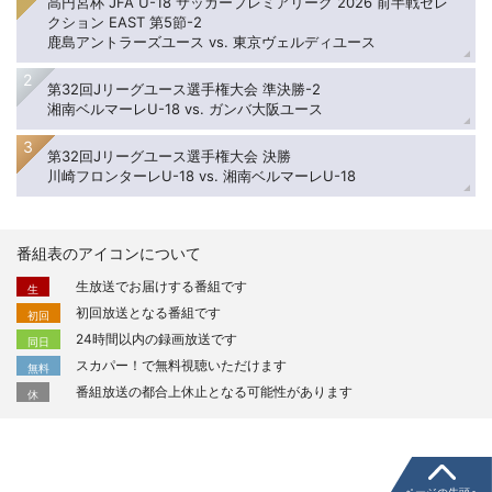
高円宮杯 JFA U-18 サッカープレミアリーグ 2026 前半戦セレ
クション EAST 第5節-2
鹿島アントラーズユース vs. 東京ヴェルディユース
第32回Jリーグユース選手権大会 準決勝-2
湘南ベルマーレU-18 vs. ガンバ大阪ユース
第32回Jリーグユース選手権大会 決勝
川崎フロンターレU-18 vs. 湘南ベルマーレU-18
番組表のアイコンについて
生放送でお届けする番組です
生
初回放送となる番組です
初回
24時間以内の録画放送です
同日
スカパー！で無料視聴いただけます
無料
番組放送の都合上休止となる可能性があります
休