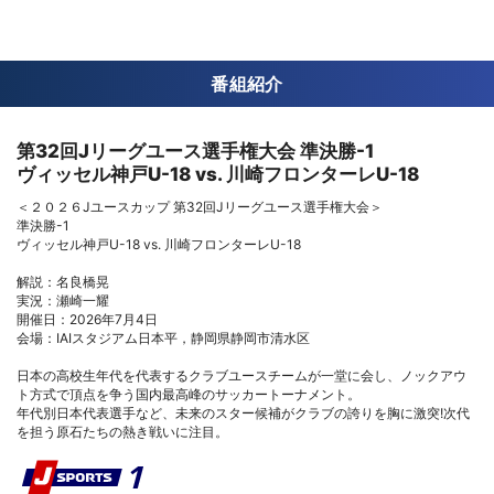
番組紹介
第32回Jリーグユース選手権大会 準決勝-1
ヴィッセル神戸U-18 vs. 川崎フロンターレU-18
＜２０２６Jユースカップ 第32回Jリーグユース選手権大会＞
準決勝-1
ヴィッセル神戸U-18 vs. 川崎フロンターレU-18
解説：名良橋晃
実況：瀬崎一耀
開催日：2026年7月4日
会場：IAIスタジアム日本平，静岡県静岡市清水区
日本の高校生年代を代表するクラブユースチームが一堂に会し、ノックアウ
ト方式で頂点を争う国内最高峰のサッカートーナメント。
年代別日本代表選手など、未来のスター候補がクラブの誇りを胸に激突!次代
を担う原石たちの熱き戦いに注目。