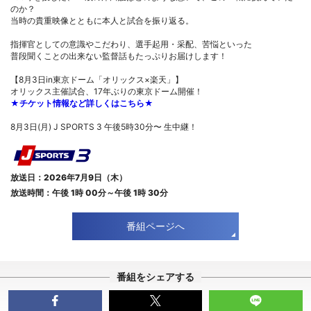
のか？
当時の貴重映像とともに本人と試合を振り返る。
指揮官としての意識やこだわり、選手起用・采配、苦悩といった
普段聞くことの出来ない監督話もたっぷりお届けします！
【8月3日in東京ドーム「オリックス×楽天」】
オリックス主催試合、17年ぶりの東京ドーム開催！
★チケット情報など詳しくはこちら★
8月3日(月) J SPORTS 3 午後5時30分〜 生中継！
放送日：2026年7月9日（木）
放送時間：午後 1時 00分～午後 1時 30分
番組ページへ
番組をシェアする