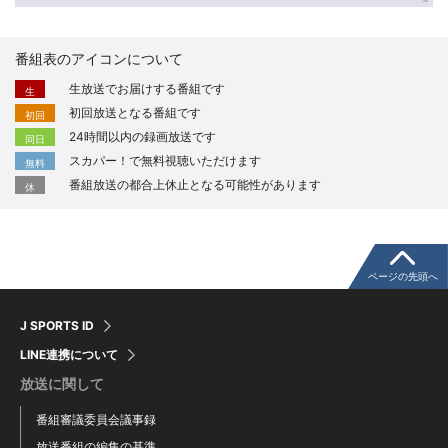
番組表のアイコンについて
生放送でお届けする番組です
生
初回放送となる番組です
初回
24時間以内の録画放送です
同日
スカパー！で無料視聴いただけます
無料
番組放送の都合上休止となる可能性があります
休
ページの先頭へ
J SPORTS ID
LINE連携について
放送に関して
番組審議委員会議事録
放送番組の編集の基準