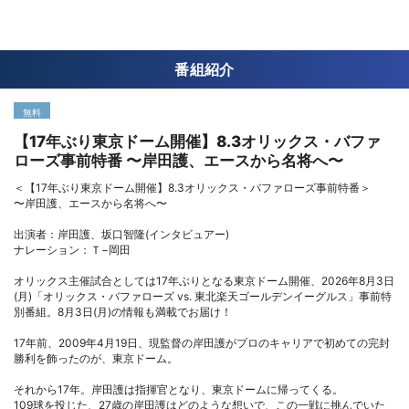
番組紹介
無料
【17年ぶり東京ドーム開催】8.3オリックス・バファ
ローズ事前特番 〜岸田護、エースから名将へ〜
＜【17年ぶり東京ドーム開催】8.3オリックス・バファローズ事前特番＞
〜岸田護、エースから名将へ〜
出演者：岸田護、坂口智隆(インタビュアー)
ナレーション：Ｔ−岡田
オリックス主催試合としては17年ぶりとなる東京ドーム開催、2026年8月3日
(月)「オリックス・バファローズ vs. 東北楽天ゴールデンイーグルス」事前特
別番組。8月3日(月)の情報も満載でお届け！
17年前、2009年4月19日、現監督の岸田護がプロのキャリアで初めての完封
勝利を飾ったのが、東京ドーム。
それから17年。岸田護は指揮官となり、東京ドームに帰ってくる。
109球を投じた、27歳の岸田護はどのような想いで、この一戦に挑んでいた